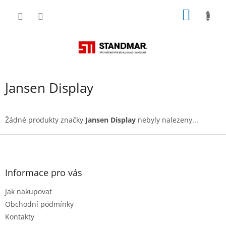
Přejít
NÁKUP
na
obsah
KOŠÍK
Jansen Display
Žádné produkty značky
Jansen Display
nebyly nalezeny...
Z
á
p
a
Informace pro vás
t
Jak nakupovat
í
Obchodní podmínky
Kontakty