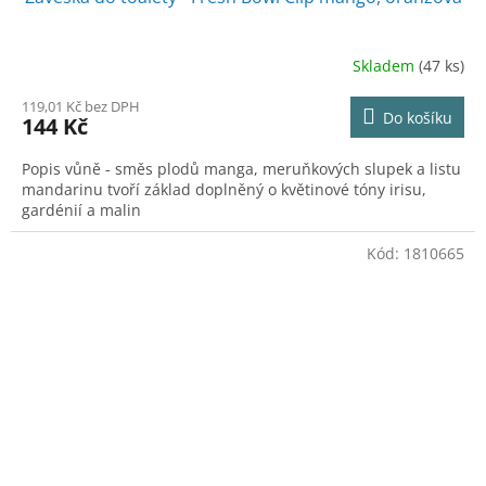
Skladem
(47 ks)
119,01 Kč bez DPH
Do košíku
144 Kč
Popis vůně - směs plodů manga, meruňkových slupek a listu
mandarinu tvoří základ doplněný o květinové tóny irisu,
gardénií a malin
Kód:
1810665