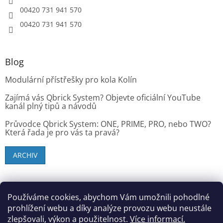
00420 731 941 570
00420 731 941 570
Blog
Modulární přístřešky pro kola Kolín
Zajímá vás Qbrick System? Objevte oficiální YouTube
kanál plný tipů a návodů
Průvodce Qbrick System: ONE, PRIME, PRO, nebo TWO?
Která řada je pro vás ta pravá?
ARCHIV
SK zákazníci - dielenske-vybavenie.sk
Používáme cookies, abychom Vám umožnili pohodlné
prohlížení webu a díky analýze provozu webu neustále
zlepšovali, výkon a použitelnost.
Více informací.