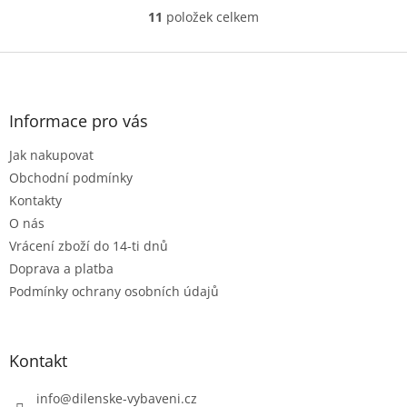
11
položek celkem
O
v
l
Z
á
á
d
p
a
a
Informace pro vás
c
t
í
Jak nakupovat
í
p
r
Obchodní podmínky
v
Kontakty
k
O nás
y
Vrácení zboží do 14-ti dnů
v
ý
Doprava a platba
p
Podmínky ochrany osobních údajů
i
s
u
Kontakt
info
@
dilenske-vybaveni.cz