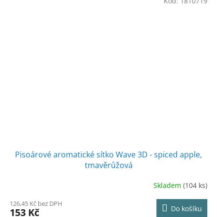
Kód:
1810719
Pisoárové aromatické sítko Wave 3D - spiced apple,
tmavěrůžová
Skladem
(104 ks)
126,45 Kč bez DPH
Do košíku
153 Kč