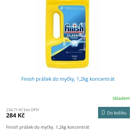
s
o
p
d
r
u
o
k
d
t
u
ů
k
t
ů
Finish prášek do myčky, 1,2kg koncentrát
Skladem
234,71 Kč bez DPH
Do košíku
284 Kč
Finish prášek do myčky, 1,2kg koncentrát