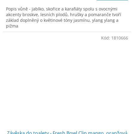
Popis vůně - jablko, skořice a karafiáty spolu s ovocnými
akcenty broskve, lesních plodů, hrušky a pomaranče tvoří
základ doplněný o květinové tóny jasmínu, ylang ylang a
pižma
Kód:
1810666
Závěska do toalety - Fresh Bowl Clip mango, oranžová