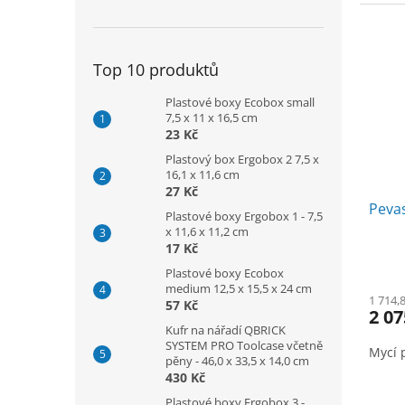
Top 10 produktů
Plastové boxy Ecobox small
7,5 x 11 x 16,5 cm
23 Kč
Plastový box Ergobox 2 7,5 x
16,1 x 11,6 cm
27 Kč
Pevas
Plastové boxy Ergobox 1 - 7,5
x 11,6 x 11,2 cm
17 Kč
Plastové boxy Ecobox
medium 12,5 x 15,5 x 24 cm
1 714,
57 Kč
2 07
Kufr na nářadí QBRICK
SYSTEM PRO Toolcase včetně
Mycí 
pěny - 46,0 x 33,5 x 14,0 cm
430 Kč
Plastové boxy Ergobox 3 -