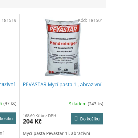
:
181519
Kód:
181501
razivní
PEVASTAR Mycí pasta 1l, abrazivní
em
(97 ks)
Skladem
(243 ks)
168,60 Kč bez DPH
košíku
Do košíku
204 Kč
ní
Mycí pasta Pevastar 1l, abrazivní