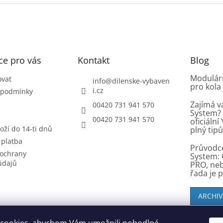
ce pro vás
Kontakt
Blog
Modulárn
ovat
info
@
dilenske-vybaven
pro kola
i.cz
 podmínky
Zajímá v
00420 731 941 570
System? 
00420 731 941 570
oficiáln
oží do 14-ti dnů
plný tip
 platba
Průvodc
ochrany
System: 
údajů
PRO, ne
řada je 
ARCHIV