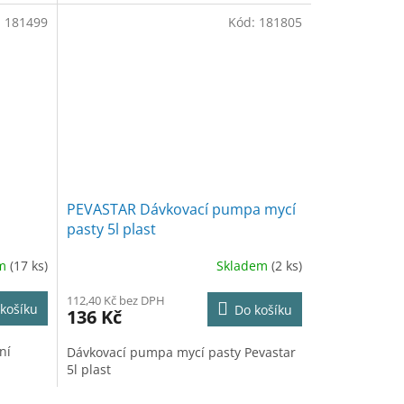
:
181499
Kód:
181805
PEVASTAR Dávkovací pumpa mycí
pasty 5l plast
em
(17 ks)
Skladem
(2 ks)
112,40 Kč bez DPH
košíku
Do košíku
136 Kč
ní
Dávkovací pumpa mycí pasty Pevastar
5l plast