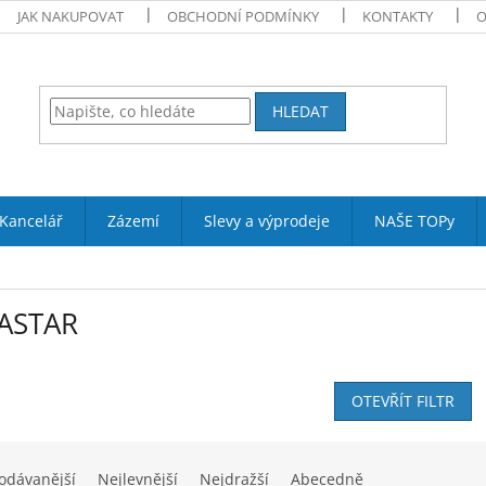
JAK NAKUPOVAT
OBCHODNÍ PODMÍNKY
KONTAKTY
O
HLEDAT
Kancelář
Zázemí
Slevy a výprodeje
NAŠE TOPy
ASTAR
OTEVŘÍT FILTR
odávanější
Nejlevnější
Nejdražší
Abecedně