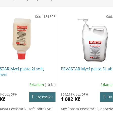
Kód:
181526
Kód
TAR Mycí pasta 2l soft,
PEVASTAR Mycí pasta 5l, ab
ivní
Skladem
(10 ks)
Sklad
 Kč bez DPH
894,21 Kč bez DPH
Do košíku
Do 
 Kč
1 082 Kč
asta Pevastar 2l soft, abrazivní
Mycí pasta Pevastar 5l, abraziv