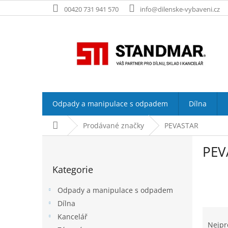
Přejít
00420 731 941 570
info@dilenske-vybaveni.cz
na
obsah
Odpady a manipulace s odpadem
Dílna
Domů
Prodávané značky
PEVASTAR
P
PEV
o
Přeskočit
s
Kategorie
kategorie
t
r
Odpady a manipulace s odpadem
a
Dílna
n
Ř
Kancelář
n
a
Nejpr