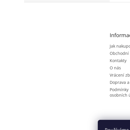
Z
á
p
a
t
Informa
í
Jak nakup
Obchodní
Kontakty
O nás
Vrácení zb
Doprava a
Podmínky 
osobních 