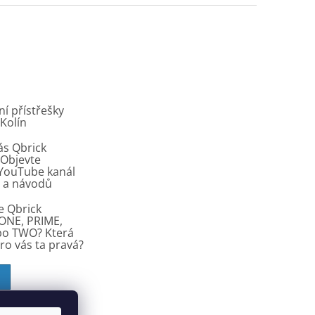
í přístřešky
 Kolín
ás Qbrick
Objevte
í YouTube kanál
ů a návodů
e Qbrick
ONE, PRIME,
bo TWO? Která
pro vás ta pravá?