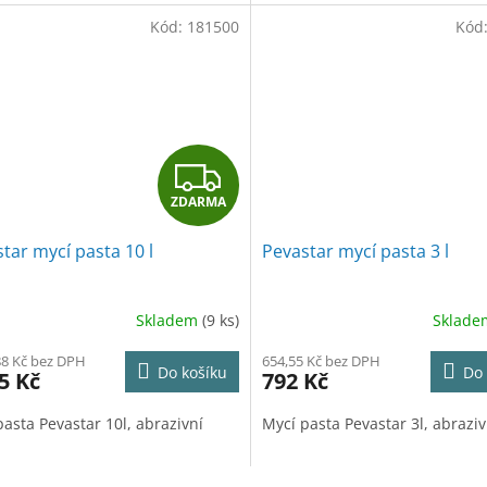
Kód:
181500
Kód
Z
ZDARMA
D
tar mycí pasta 10 l
Pevastar mycí pasta 3 l
A
R
Skladem
(9 ks)
Sklad
M
88 Kč bez DPH
654,55 Kč bez DPH
Do košíku
Do 
5 Kč
792 Kč
A
pasta Pevastar 10l, abrazivní
Mycí pasta Pevastar 3l, abraziv