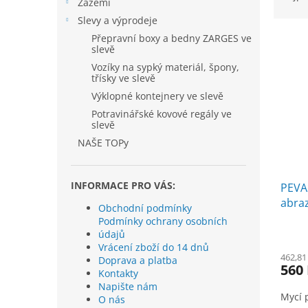
í
Zázemí
z
p
Slevy a výprodeje
e
a
V
n
Přepravní boxy a bedny ZARGES ve
n
slevě
ý
í
e
p
p
Vozíky na sypký materiál, špony,
l
třísky ve slevě
i
r
Výklopné kontejnery ve slevě
s
o
p
d
Potravinářské kovové regály ve
slevě
r
u
o
k
NAŠE TOPy
d
t
u
ů
INFORMACE PRO VÁS:
PEVAS
k
abraz
t
Obchodní podmínky
ů
Podmínky ochrany osobních
údajů
Vrácení zboží do 14 dnů
462,81
Doprava a platba
560
Kontakty
Napište nám
Mycí p
O nás