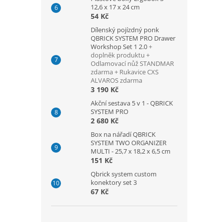
12,6 x 17 x 24 cm
54 Kč
Dílenský pojízdný ponk
QBRICK SYSTEM PRO Drawer
Workshop Set 1 2.0
+
doplněk produktu +
Odlamovací nůž STANDMAR
zdarma + Rukavice CXS
ALVAROS zdarma
3 190 Kč
Akční sestava 5 v 1 - QBRICK
SYSTEM PRO
2 680 Kč
Box na nářadí QBRICK
SYSTEM TWO ORGANIZER
MULTI - 25,7 x 18,2 x 6,5 cm
151 Kč
Qbrick system custom
konektory set 3
67 Kč