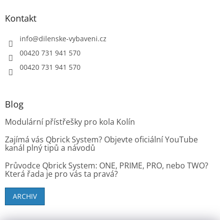
u
Kontakt
info
@
dilenske-vybaveni.cz
00420 731 941 570
00420 731 941 570
Blog
Modulární přístřešky pro kola Kolín
Zajímá vás Qbrick System? Objevte oficiální YouTube
kanál plný tipů a návodů
Průvodce Qbrick System: ONE, PRIME, PRO, nebo TWO?
Která řada je pro vás ta pravá?
ARCHIV