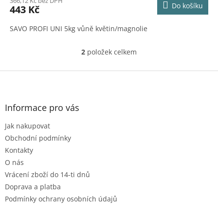
366,12 Kč bez DPH
Do košíku
443 Kč
SAVO PROFI UNI 5kg vůně květin/magnolie
2
položek celkem
O
v
l
Z
á
á
d
p
a
a
Informace pro vás
c
t
í
Jak nakupovat
í
p
r
Obchodní podmínky
v
Kontakty
k
O nás
y
Vrácení zboží do 14-ti dnů
v
ý
Doprava a platba
p
Podmínky ochrany osobních údajů
i
s