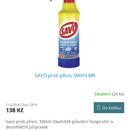
s
o
p
d
r
u
o
k
d
t
u
ů
k
t
ů
SAVO proti plísni, 500ml MR
Skladem
(24 ks)
114,05 Kč bez DPH
Do košíku
138 Kč
Savo proti plísni, 500ml Okamžitě působící fungicidní a
dezinfekční přípravek