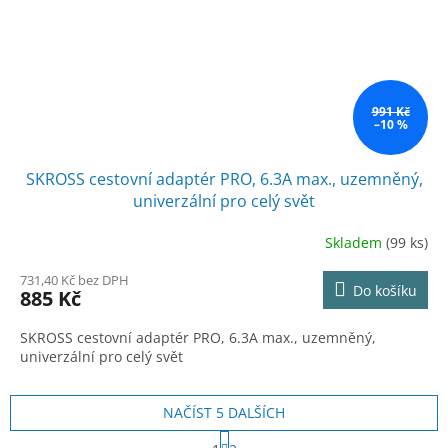
991 Kč
–10 %
SKROSS cestovní adaptér PRO, 6.3A max., uzemněný,
univerzální pro celý svět
Skladem
(99 ks)
731,40 Kč bez DPH
Do košíku
885 Kč
SKROSS cestovní adaptér PRO, 6.3A max., uzemněný,
univerzální pro celý svět
NAČÍST 5 DALŠÍCH
S