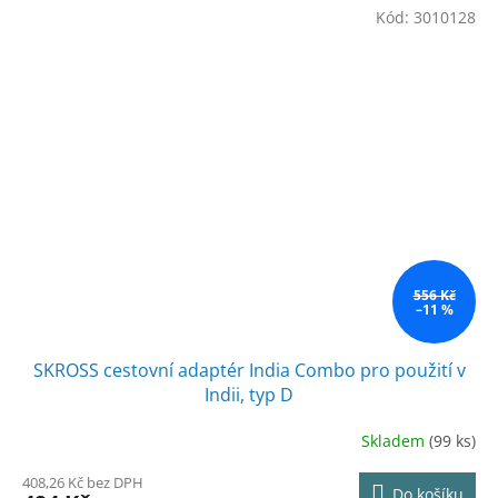
Kód:
3010128
556 Kč
–11 %
SKROSS cestovní adaptér India Combo pro použití v
Indii, typ D
Skladem
(99 ks)
408,26 Kč bez DPH
Do košíku