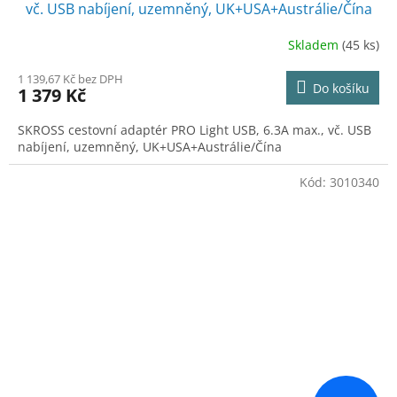
vč. USB nabíjení, uzemněný, UK+USA+Austrálie/Čína
Skladem
(45 ks)
1 139,67 Kč bez DPH
Do košíku
1 379 Kč
SKROSS cestovní adaptér PRO Light USB, 6.3A max., vč. USB
nabíjení, uzemněný, UK+USA+Austrálie/Čína
Kód:
3010340