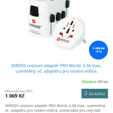
s
o
p
d
r
u
o
k
d
t
u
ů
k
t
ů
1 185 Kč
–9 %
SKROSS cestovní adaptér PRO World, 6.3A max.,
uzemněný, vč. adaptéru pro ostatní vidlice,
univerzální pro celý svět
Skladem
(99 ks)
883,47 Kč bez DPH
Do košíku
1 069 Kč
SKROSS cestovní adaptér PRO World, 6.3A max., uzemněný,
vč. adaptéru pro ostatní vidlice, univerzální pro celý svět