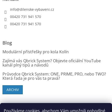
info
@
dilenske-vybaveni.cz
00420 731 941 570
00420 731 941 570
Blog
Modulární přístřešky pro kola Kolín
Zajímá vás Qbrick System? Objevte oficiální YouTube
kanál plný tipů a návodů
Průvodce Qbrick System: ONE, PRIME, PRO, nebo TWO?
Která řada je pro vás ta pravá?
ARCHIV
SK zákazníci - dielenske-vybavenie.sk
Používáme cookies, abychom Vám umožnili pohodlné