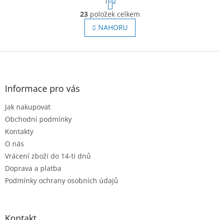
1
2
t
O
r
23
položek celkem
v
á
l
NAHORU
n
á
k
o
d
v
Z
a
á
c
á
n
í
p
í
p
a
Informace pro vás
r
t
v
Jak nakupovat
í
k
Obchodní podmínky
y
v
Kontakty
ý
O nás
p
Vrácení zboží do 14-ti dnů
i
s
Doprava a platba
u
Podmínky ochrany osobních údajů
Kontakt