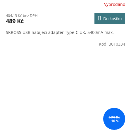
Vyprodáno
404,13 Kč bez DPH
Do košíku
489 Kč
SKROSS USB nabíjecí adaptér Type-C UK, 5400mA max.
Kód:
3010334
604 Kč
–10 %