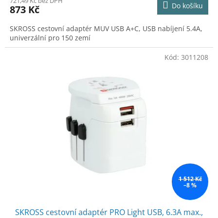
721,49 Kč bez DPH
Do košíku
873 Kč
SKROSS cestovní adaptér MUV USB A+C, USB nabíjení 5.4A,
univerzální pro 150 zemí
Kód:
3011208
1 512 Kč
–8 %
SKROSS cestovní adaptér PRO Light USB, 6.3A max.,