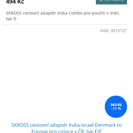
494 Kč
SKROSS cestovní adaptér India Combo pro použití v Indii,
typ D
Kód:
3010127
362 Kč
–11 %
SKROSS cestovní adaptér India-Israel-Denmark to
Europe pro cizince v ČR, typ E/F