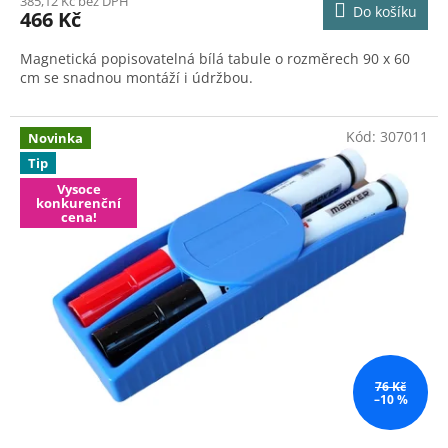
385,12 Kč bez DPH
Do košíku
466 Kč
Magnetická popisovatelná bílá tabule o rozměrech 90 x 60
cm se snadnou montáží i údržbou.
Kód:
307011
Novinka
Tip
Vysoce
konkurenční
cena!
76 Kč
–10 %