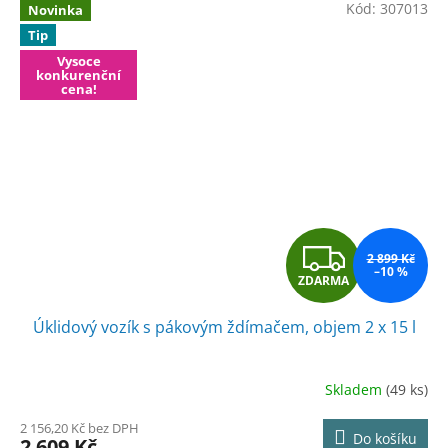
Kód:
307013
Novinka
Tip
Vysoce
konkurenční
cena!
Z
2 899 Kč
–10 %
ZDARMA
D
Úklidový vozík s pákovým ždímačem, objem 2 x 15 l
A
R
Skladem
(49 ks)
M
2 156,20 Kč bez DPH
Do košíku
2 609 Kč