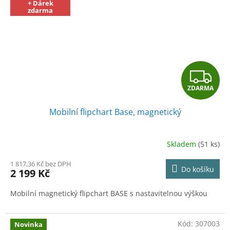
+ Dárek
zdarma
Z
ZDARMA
D
Mobilní flipchart Base, magnetický
A
R
Skladem
(51 ks)
M
1 817,36 Kč bez DPH
Do košíku
2 199 Kč
A
Mobilní magnetický flipchart BASE s nastavitelnou výškou
Kód:
307003
Novinka