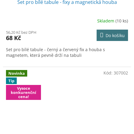
Set pro bílé tabule - fixy a magnetická houba
Skladem
(10 ks)
56,20 Kč bez DPH
Do košíku
68 Kč
Set pro bílé tabule - černý a červený fix a houba s
magnetem, která pevně drží na tabuli
Kód:
307002
Novinka
Tip
Vysoce
konkurenční
cena!