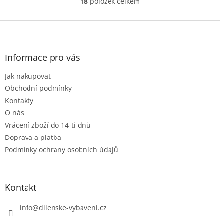
18
položek celkem
O
v
l
Z
á
á
d
p
a
a
Informace pro vás
c
t
í
Jak nakupovat
í
p
r
Obchodní podmínky
v
Kontakty
k
O nás
y
Vrácení zboží do 14-ti dnů
v
ý
Doprava a platba
p
Podmínky ochrany osobních údajů
i
s
u
Kontakt
info
@
dilenske-vybaveni.cz