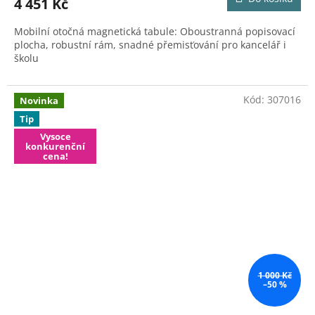
4 451 Kč
A
Mobilní otočná magnetická tabule: Oboustranná popisovací
plocha, robustní rám, snadné přemisťování pro kancelář i
školu
Kód:
307016
Novinka
Tip
Vysoce
konkurenční
cena!
1 000 Kč
–50 %