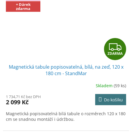
+ Dárek
zdarma
Z
ZDARMA
D
Magnetická tabule popisovatelná, bílá, na zeď, 120 x
A
180 cm - StandMar
R
Skladem
(59 ks)
M
1 734,71 Kč bez DPH
Do košíku
2 099 Kč
A
Magnetická popisovatelná bílá tabule o rozměrech 120 x 180
cm se snadnou montáží i údržbou.