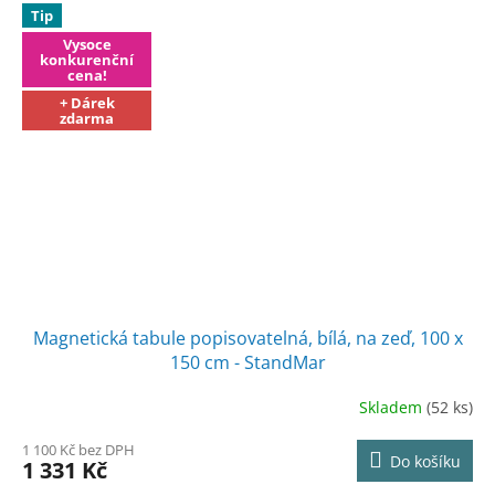
Tip
Vysoce
konkurenční
cena!
+ Dárek
zdarma
Magnetická tabule popisovatelná, bílá, na zeď, 100 x
150 cm - StandMar
Skladem
(52 ks)
1 100 Kč bez DPH
Do košíku
1 331 Kč