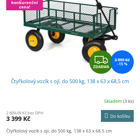
konkurenční
s
o
cena!
p
d
r
u
o
k
d
t
u
ů
k
t
Z
ů
3 999 Kč
–15 %
ZDARMA
D
Čtyřkolový vozík s ojí, do 500 kg, 138 x 63 x 68,5 cm
A
R
Skladem
(3 ks)
M
2 809,09 Kč bez DPH
Do košíku
3 399 Kč
A
Čtyřkolový vozík s ojí, do 500 kg, 138 x 63 x 68,5 cm