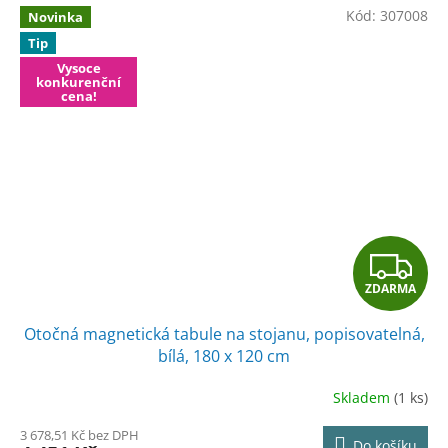
Kód:
307008
Novinka
Tip
Vysoce
konkurenční
cena!
Z
ZDARMA
D
Otočná magnetická tabule na stojanu, popisovatelná,
A
bílá, 180 x 120 cm
R
Skladem
(1 ks)
M
3 678,51 Kč bez DPH
Do košíku