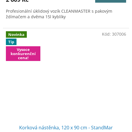
A
Profesionální úklidový vozík CLEANMASTER s pakovým
ždímačem a dvěma 15l kyblíky
Kód:
307006
Novinka
Tip
Vysoce
konkurenční
cena!
Korková nástěnka, 120 x 90 cm - StandMar