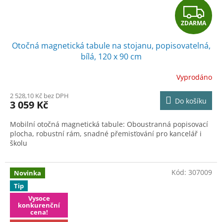
Z
ZDARMA
D
Otočná magnetická tabule na stojanu, popisovatelná,
A
bílá, 120 x 90 cm
R
Vyprodáno
M
2 528,10 Kč bez DPH
Do košíku
3 059 Kč
A
Mobilní otočná magnetická tabule: Oboustranná popisovací
plocha, robustní rám, snadné přemisťování pro kancelář i
školu
Kód:
307009
Novinka
Tip
Vysoce
konkurenční
cena!