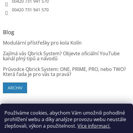
00420 731 941 570
00420 731 941 570
Blog
Modulární přístřešky pro kola Kolín
Zajímá vás Qbrick System? Objevte oficiální YouTube
kanál plný tipů a návodů
Průvodce Qbrick System: ONE, PRIME, PRO, nebo TWO?
Která řada je pro vás ta pravá?
ARCHIV
SK zákazníci - dielenske-vybavenie.sk
Používáme cookies, abychom Vám umožnili pohodlné
prohlížení webu a díky analýze provozu webu neustále
zlepšovali, výkon a použitelnost.
Více informací.