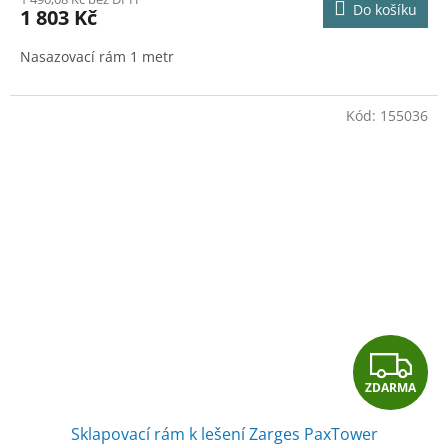
Do košíku
1 803 Kč
Nasazovací rám 1 metr
Kód:
155036
Z
ZDARMA
D
Sklapovací rám k lešení Zarges PaxTower