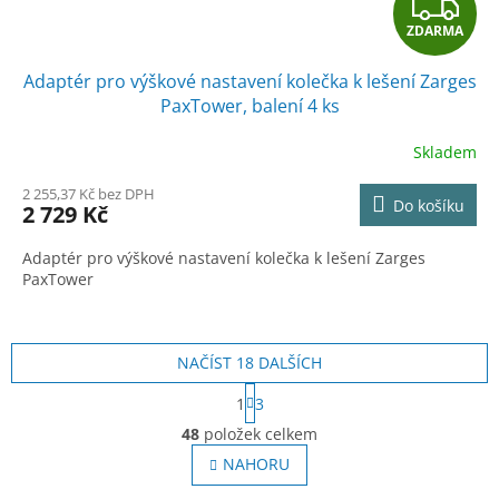
Z
ZDARMA
D
Adaptér pro výškové nastavení kolečka k lešení Zarges
A
PaxTower, balení 4 ks
R
Skladem
M
2 255,37 Kč bez DPH
Do košíku
2 729 Kč
A
Adaptér pro výškové nastavení kolečka k lešení Zarges
PaxTower
NAČÍST 18 DALŠÍCH
S
1
3
t
O
r
48
položek celkem
v
á
l
NAHORU
n
á
k