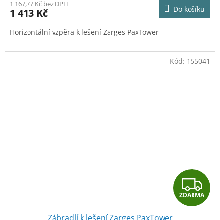
1 167,77 Kč bez DPH
Do košíku
1 413 Kč
Horizontální vzpěra k lešení Zarges PaxTower
Kód:
155041
Z
ZDARMA
D
Zábradlí k lešení Zarges PaxTower