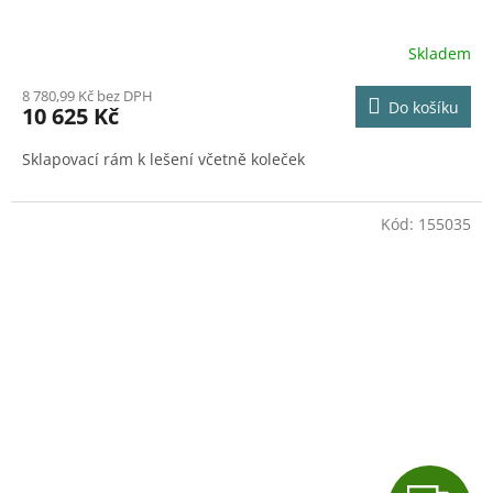
A
R
Skladem
M
8 780,99 Kč bez DPH
Do košíku
10 625 Kč
A
Sklapovací rám k lešení včetně koleček
Kód:
155035