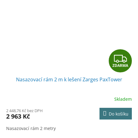
Z
ZDARMA
D
Nasazovací rám 2 m k lešení Zarges PaxTower
A
R
Skladem
M
2 448,76 Kč bez DPH
Do košíku
2 963 Kč
A
Nasazovací rám 2 metry