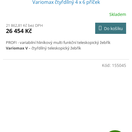
A
Variomax čtyřdílný 4 x 6 příček
R
Skladem
M
21 862,81 Kč bez DPH
Do košíku
26 454 Kč
A
PROFI - variabilní hliníkový multi funkční teleskopický žebřík
Variomax V
– čtyřdílný teleskopický žebřík
Kód:
155045