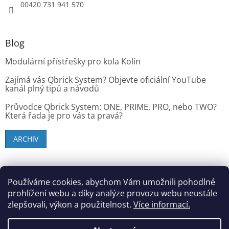
00420 731 941 570
Blog
Modulární přístřešky pro kola Kolín
Zajímá vás Qbrick System? Objevte oficiální YouTube
kanál plný tipů a návodů
Průvodce Qbrick System: ONE, PRIME, PRO, nebo TWO?
Která řada je pro vás ta pravá?
ARCHIV
SK zákazníci - dielenske-vybavenie.sk
Používáme cookies, abychom Vám umožnili pohodlné
prohlížení webu a díky analýze provozu webu neustále
zlepšovali, výkon a použitelnost.
Více informací.
Vytvořil Shoptet