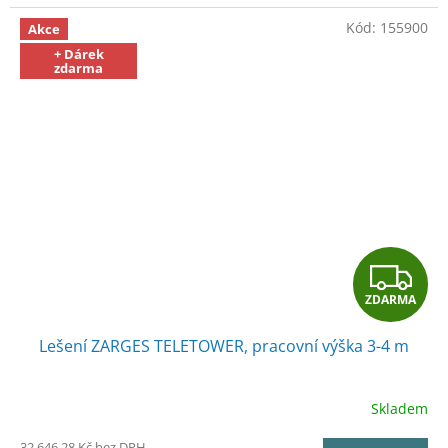
Kód:
155900
Akce
+ Dárek
zdarma
Z
ZDARMA
D
Lešení ZARGES TELETOWER, pracovní výška 3-4 m
A
R
Skladem
M
32 646,28 Kč bez DPH