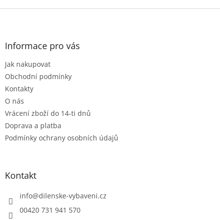
o
d
v
Z
a
á
c
á
n
í
p
í
p
a
Informace pro vás
r
t
v
Jak nakupovat
í
k
Obchodní podmínky
y
v
Kontakty
ý
O nás
p
Vrácení zboží do 14-ti dnů
i
s
Doprava a platba
u
Podmínky ochrany osobních údajů
Kontakt
info
@
dilenske-vybaveni.cz
00420 731 941 570