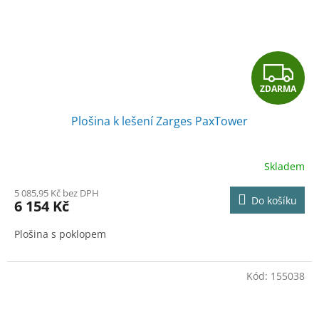
Z
ZDARMA
D
Plošina k lešení Zarges PaxTower
A
R
Skladem
M
5 085,95 Kč bez DPH
Do košíku
6 154 Kč
A
Plošina s poklopem
Kód:
155038