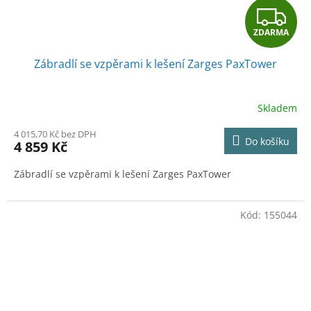
Z
ZDARMA
D
Zábradlí se vzpěrami k lešení Zarges PaxTower
A
R
Skladem
M
4 015,70 Kč bez DPH
Do košíku
4 859 Kč
A
Zábradlí se vzpěrami k lešení Zarges PaxTower
Kód:
155044