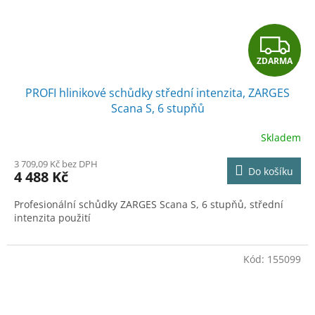
Z
ZDARMA
D
PROFI hlinikové schůdky střední intenzita, ZARGES
A
Scana S, 6 stupňů
R
Skladem
M
3 709,09 Kč bez DPH
Do košíku
4 488 Kč
A
Profesionální schůdky ZARGES Scana S, 6 stupňů, střední
intenzita použití
Kód:
155099