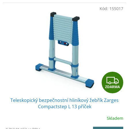
Kód:
155017
Z
ZDARMA
D
Teleskopický bezpečnostní hliníkový žebřík Zarges
A
Compactstep L 13 příček
R
Skladem
M