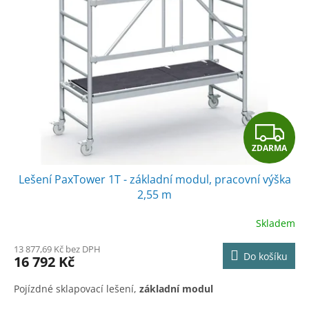
s
o
p
d
r
u
o
k
d
t
u
ů
k
t
Z
ů
ZDARMA
D
Lešení PaxTower 1T - základní modul, pracovní výška
A
2,55 m
R
Skladem
M
13 877,69 Kč bez DPH
Do košíku
16 792 Kč
A
Pojízdné sklapovací lešení,
základní modul