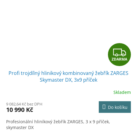
Z
ZDARMA
D
Profi trojdílný hlinikový kombinovaný žebřík ZARGES
A
Skymaster DX, 3x9 příček
R
Skladem
M
9 082,64 Kč bez DPH
Do košíku
10 990 Kč
A
Profesionální hliníkový žebřík ZARGES, 3 x 9 příček,
skymaster DX