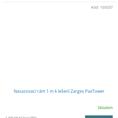
Kód:
155037
Nasazovací rám 1 m k lešení Zarges PaxTower
Skladem
1 490,08 Kč bez DPH