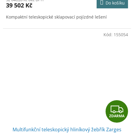
Do košíku
39 502 Kč
A
Kompaktní teleskopické sklapovací pojízdné lešení
Kód:
155054
Z
ZDARMA
D
Multifunkční teleskopický hliníkový žebřík Zarges