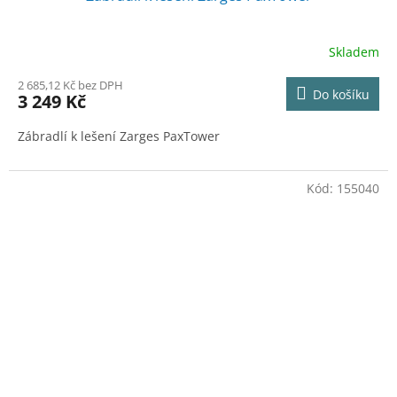
A
R
Skladem
M
2 685,12 Kč bez DPH
Do košíku
3 249 Kč
A
Zábradlí k lešení Zarges PaxTower
Kód:
155040