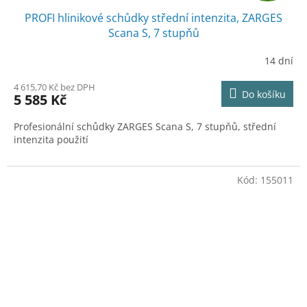
PROFI hlinikové schůdky střední intenzita, ZARGES
A
Scana S, 7 stupňů
R
14 dní
M
4 615,70 Kč bez DPH
Do košíku
5 585 Kč
A
Profesionální schůdky ZARGES Scana S, 7 stupňů, střední
intenzita použití
Kód:
155011