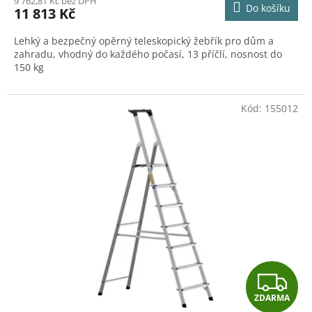
9 762,81 Kč bez DPH
Do košíku
11 813 Kč
A
Lehký a bezpečný opěrný teleskopický žebřík pro dům a
zahradu, vhodný do každého počasí, 13 příčlí, nosnost do
150 kg
Kód:
155012
Z
ZDARMA
D