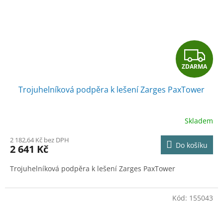
Z
ZDARMA
D
Trojuhelníková podpěra k lešení Zarges PaxTower
A
R
Skladem
M
2 182,64 Kč bez DPH
Do košíku
2 641 Kč
A
Trojuhelníková podpěra k lešení Zarges PaxTower
Kód:
155043