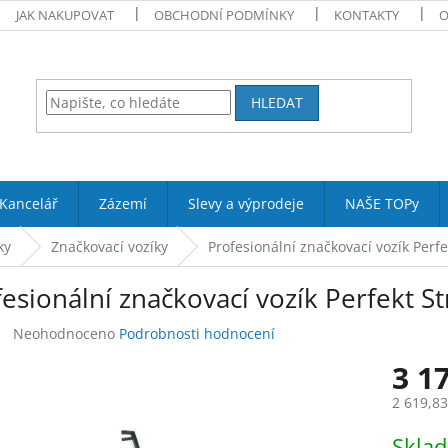
JAK NAKUPOVAT
OBCHODNÍ PODMÍNKY
KONTAKTY
O
HLEDAT
Kancelář
Zázemí
Slevy a výprodeje
NAŠE TOPy
ky
Značkovací vozíky
Profesionální značkovací vozík Perfe
esionální značkovací vozík Perfekt St
Průměrné
Neohodnoceno
Podrobnosti hodnocení
hodnocení
3 1
produktu
je
2 619,8
0,0
z
Měrná
Skla
5