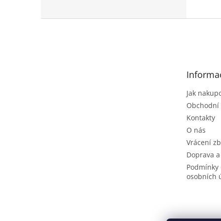
Z
á
p
a
t
Informa
í
Jak nakup
Obchodní
Kontakty
O nás
Vrácení zb
Doprava a
Podmínky 
osobních 