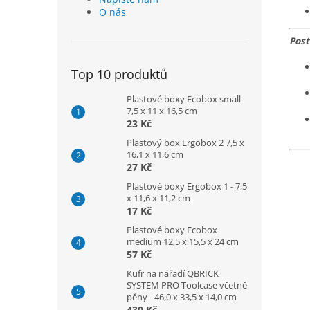
O nás
Post
Top 10 produktů
Plastové boxy Ecobox small
7,5 x 11 x 16,5 cm
23 Kč
Plastový box Ergobox 2 7,5 x
16,1 x 11,6 cm
27 Kč
Plastové boxy Ergobox 1 - 7,5
x 11,6 x 11,2 cm
17 Kč
Plastové boxy Ecobox
medium 12,5 x 15,5 x 24 cm
57 Kč
Kufr na nářadí QBRICK
SYSTEM PRO Toolcase včetně
pěny - 46,0 x 33,5 x 14,0 cm
430 Kč