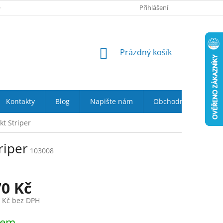
 NÁS
VRÁCENÍ ZBOŽÍ DO 14-TI DNŮ
Přihlášení
DOPRAVA A PLATBA
NÁKUPNÍ
Prázdný košík
KOŠÍK
Kontakty
Blog
Napište nám
Obchodní podmínky
kt Striper
riper
103008
70 Kč
3 Kč bez DPH
dem