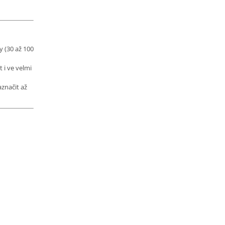
y (30 až 100
 i ve velmi
značit až