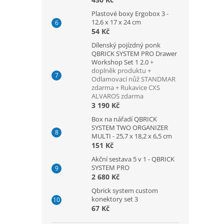
Plastové boxy Ergobox 3 -
12,6 x 17 x 24 cm
54 Kč
Dílenský pojízdný ponk
QBRICK SYSTEM PRO Drawer
Workshop Set 1 2.0
+
doplněk produktu +
Odlamovací nůž STANDMAR
zdarma + Rukavice CXS
ALVAROS zdarma
3 190 Kč
Box na nářadí QBRICK
SYSTEM TWO ORGANIZER
MULTI - 25,7 x 18,2 x 6,5 cm
151 Kč
Akční sestava 5 v 1 - QBRICK
SYSTEM PRO
2 680 Kč
Qbrick system custom
konektory set 3
67 Kč