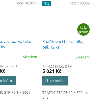
Kód:
103011
Kód:
103009
Tip
A
Z
ZDARMA
D
A
ovací barva bílá,
Značkovací barva bílá,
R
 ks
bal. 12 ks
M
A
Skladem
Skladem
 Kč bez DPH
4 149,59 Kč bez DPH
 Kč
5 021 Kč
o košíku
Do košíku
IC STRIPE 1 × 500 ml,
TRAFFIC STRIPE 12 × 500 ml,
bílý