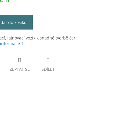
idat do košíku
cí, lajnovací vozík k snadné tvorbě čar.
 informace
ZEPTAT SE
SDÍLET