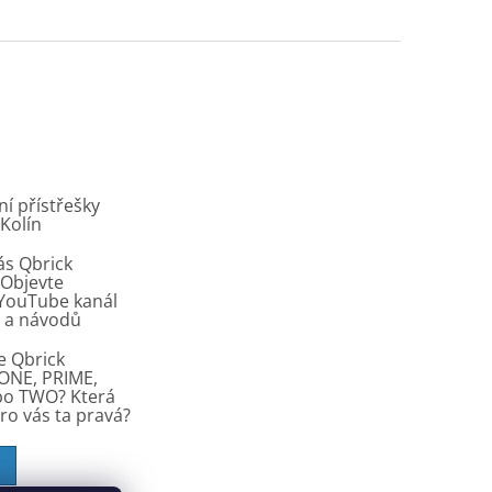
í přístřešky
 Kolín
ás Qbrick
Objevte
í YouTube kanál
ů a návodů
e Qbrick
ONE, PRIME,
bo TWO? Která
pro vás ta pravá?