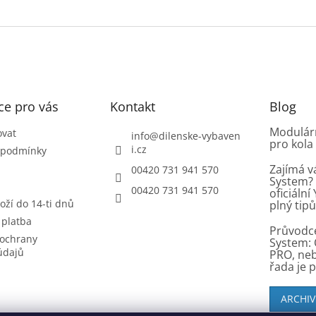
ce pro vás
Kontakt
Blog
Modulárn
ovat
info
@
dilenske-vybaven
pro kola
i.cz
 podmínky
Zajímá v
00420 731 941 570
System? 
00420 731 941 570
oficiáln
oží do 14-ti dnů
plný tip
 platba
Průvodc
ochrany
System: 
údajů
PRO, ne
řada je 
ARCHIV