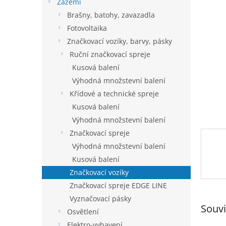
í
Zázemí
p
Brašny, batohy, zavazadla
a
Fotovoltaika
n
Značkovací vozíky, barvy, pásky
e
Ruční značkovací spreje
l
Kusová balení
Výhodná množstevní balení
Křídové a technické spreje
Kusová balení
Výhodná množstevní balení
Značkovací spreje
Výhodná množstevní balení
Kusová balení
Značkovací vozíky
Značkovací spreje EDGE LINE
Vyznačovací pásky
Souvi
Osvětlení
Elektro-vybavení