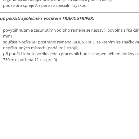
pouze pro spreje Ampere se speciální tryskou
up použití společně s vozíkem TRAFIC STRIPER:
povytáhnutím a zasunutím vodícího ramene se nastaví libovolná šířka čár
mm)
součástí vozíku je i postranní rameno SIDE STRIPE, se kterým lze značkovat
nepřístupných místech (podél zdí, strojů)
při použití tohoto vozíku jeden pracovník bude schopen během hodiny na
750 m (spotřeba 12 ks sprejů)