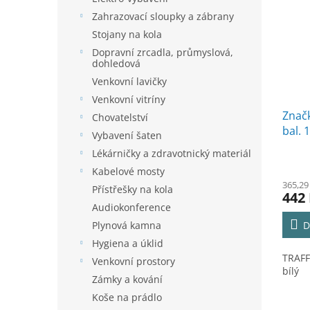
Zahrazovací sloupky a zábrany
Stojany na kola
Dopravní zrcadla, průmyslová,
dohledová
Venkovní lavičky
Venkovní vitríny
Značk
Chovatelství
bal. 1
Vybavení šaten
Lékárničky a zdravotnický materiál
Kabelové mosty
365,29
Přístřešky na kola
442
Audiokonference
D
Plynová kamna
Hygiena a úklid
TRAFF
Venkovní prostory
bílý
Zámky a kování
Koše na prádlo