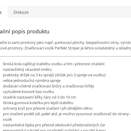
s
Diskuze
ailní popis produktu
čte si sami prostory jako např. parkovací plochy, bezpečnostní zóny, výrobn
ové prostory. Značkovací vozík Perfekt Striper je lehce ovladatelný a skladn
široká kola zajišťují stabilitu vozíku a tím i přesnost značení
nastavitelný ukazatel směru
praktický držák na 3 ks sprejů (držák pro 3 spreje ve vozíku)
velice jednoduchá výměna spreje
dodáván včetně značkovací šnůry a značkovací křídy
vyztužené kovové šasi vozíku
snadné nastavení šířky čáry od 3 do 10 cm
široká gumová kolečka pro lepší stabilitu
ochraný kryt pro přesné značení i při silnějším větru
pro značení podél zdí, palet atd. je možno vysunout značkovač do strany
vozík
nastavitelná šipka pro přesné sledování předznačených čar
ergonomická rukojeť pro snadnější ovládání a použití barvy