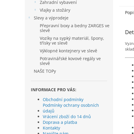
Zahradní vybavení
Vlajky a stožáry
Popi
Slevy a výprodeje
Přepravní boxy a bedny ZARGES ve
slevě
Det
Vozíky na sypký materiál, špony,
třísky ve slevě
Vyzna
sklad
Výklopné kontejnery ve slevě
Potravinářské kovové regály ve
slevě
NAŠE TOPy
INFORMACE PRO VÁS:
Obchodní podmínky
Podmínky ochrany osobních
údajů
Vrácení zboží do 14 dnů
Doprava a platba
Kontakty
Napište nám