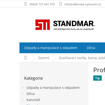
Přejít
00420 731 941 570
info@dilenske-vybaveni.cz
na
obsah
Odpady a manipulace s odpadem
Dílna
Domů
Zázemí
Značkovací vozíky, barvy, pás
P
Prof
o
Přeskočit
s
Kategorie
kategorie
Tip
t
r
Odpady a manipulace s odpadem
a
Dílna
n
Kancelář
n