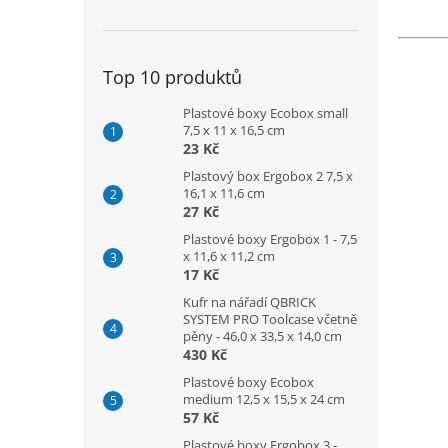
Top 10 produktů
Plastové boxy Ecobox small
7,5 x 11 x 16,5 cm
23 Kč
Plastový box Ergobox 2 7,5 x
16,1 x 11,6 cm
27 Kč
Plastové boxy Ergobox 1 - 7,5
x 11,6 x 11,2 cm
17 Kč
Kufr na nářadí QBRICK
SYSTEM PRO Toolcase včetně
pěny - 46,0 x 33,5 x 14,0 cm
430 Kč
Plastové boxy Ecobox
medium 12,5 x 15,5 x 24 cm
57 Kč
Plastové boxy Ergobox 3 -