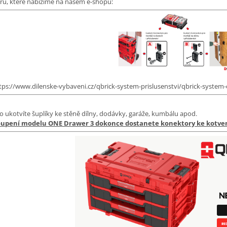
rů, které nabízíme na našem e-shopu:
tps://www.dilenske-vybaveni.cz/qbrick-system-prislusenstvi/qbrick-system
o ukotvíte šuplíky ke stěně dílny, dodávky, garáže, kumbálu apod.
oupení modelu ONE Drawer 3 dokonce dostanete konektory ke kotven