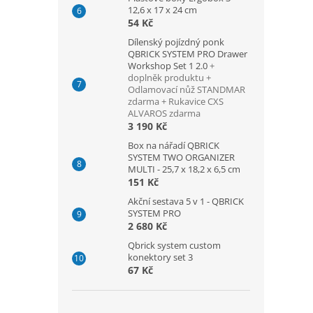
12,6 x 17 x 24 cm
54 Kč
Dílenský pojízdný ponk
QBRICK SYSTEM PRO Drawer
Workshop Set 1 2.0
+
doplněk produktu +
Odlamovací nůž STANDMAR
zdarma + Rukavice CXS
ALVAROS zdarma
3 190 Kč
Box na nářadí QBRICK
SYSTEM TWO ORGANIZER
MULTI - 25,7 x 18,2 x 6,5 cm
151 Kč
Akční sestava 5 v 1 - QBRICK
SYSTEM PRO
2 680 Kč
Qbrick system custom
konektory set 3
67 Kč