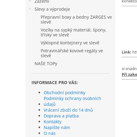
í
konekto
Zázemí
p
Slevy a výprodeje
a
Přepravní boxy a bedny ZARGES ve
n
slevě
e
Vozíky na sypký materiál, špony,
l
třísky ve slevě
Výklopné kontejnery ve slevě
Potravinářské kovové regály ve
Link:
ht
slevě
NAŠE TOPy
si snadn
Při zak
INFORMACE PRO VÁS:
Obchodní podmínky
Podmínky ochrany osobních
údajů
Vrácení zboží do 14 dnů
Doprava a platba
Kontakty
Napište nám
O nás