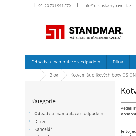
Přejít
00420 731 941 570
info@dilenske-vybaveni.cz
na
obsah
Odpady a manipulace s odpadem
Dílna
Domů
Blog
Kotvení šuplíkových boxy QS ON
P
Kot
o
Přeskočit
s
Kategorie
kategorie
t
Věděli j
r
Odpady a manipulace s odpadem
nosnost
a
Dílna
n
Kancelář
n
Je to j