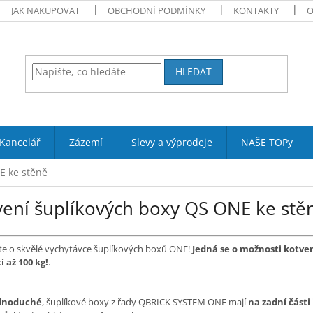
JAK NAKUPOVAT
OBCHODNÍ PODMÍNKY
KONTAKTY
O
HLEDAT
Kancelář
Zázemí
Slevy a výprodeje
NAŠE TOPy
E ke stěně
vení šuplíkových boxy QS ONE ke stě
ste o skvělé vychytávce šuplíkových boxů ONE!
Jedná se o možnosti kotve
í až 100 kg!
.
ednoduché
, šuplíkové boxy z řady QBRICK SYSTEM ONE mají
na zadní část