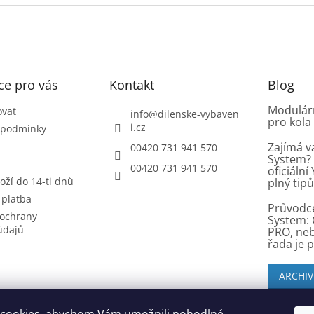
ce pro vás
Kontakt
Blog
Modulárn
ovat
info
@
dilenske-vybaven
pro kola
i.cz
 podmínky
Zajímá v
00420 731 941 570
System? 
00420 731 941 570
oficiáln
oží do 14-ti dnů
plný tip
 platba
Průvodc
ochrany
System: 
údajů
PRO, ne
řada je 
ARCHIV