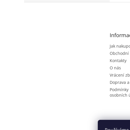
Z
á
p
a
t
Informa
í
Jak nakup
Obchodní
Kontakty
O nás
Vrácení zb
Doprava a
Podmínky 
osobních 