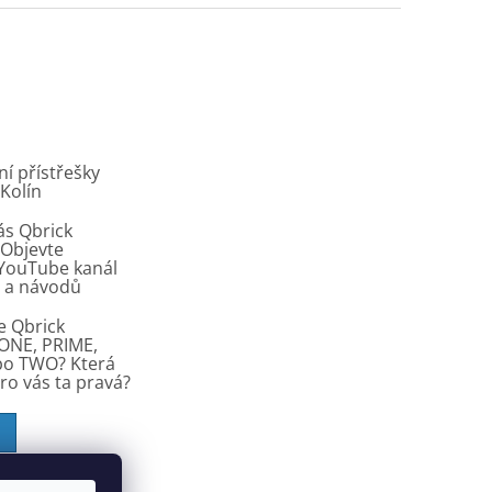
í přístřešky
 Kolín
ás Qbrick
Objevte
í YouTube kanál
ů a návodů
e Qbrick
ONE, PRIME,
bo TWO? Která
pro vás ta pravá?