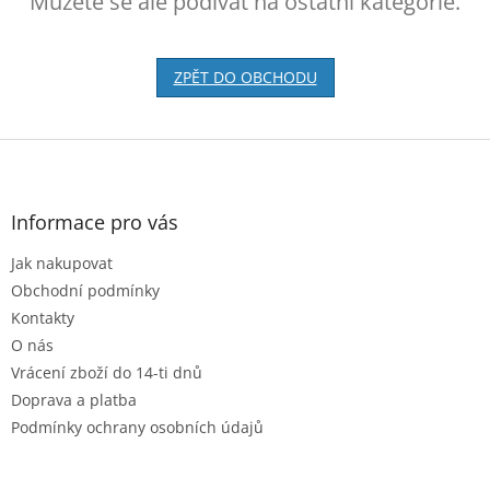
Můžete se ale podívat na ostatní kategorie.
ZPĚT DO OBCHODU
Z
á
p
a
Informace pro vás
t
Jak nakupovat
í
Obchodní podmínky
Kontakty
O nás
Vrácení zboží do 14-ti dnů
Doprava a platba
Podmínky ochrany osobních údajů