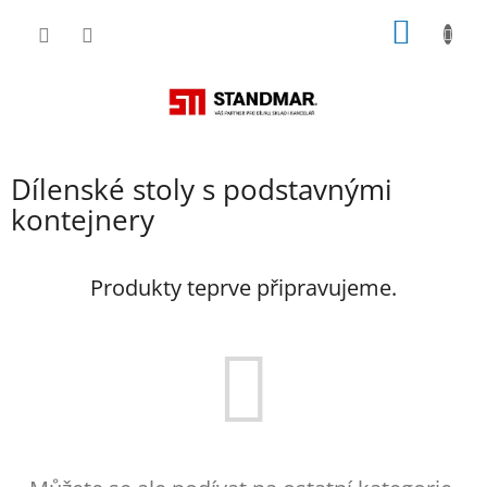
Přejít
NÁKUP
na
obsah
KOŠÍK
Dílenské stoly s podstavnými
kontejnery
Produkty teprve připravujeme.