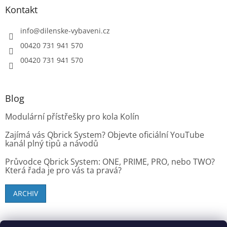
Kontakt
info
@
dilenske-vybaveni.cz
00420 731 941 570
00420 731 941 570
Blog
Modulární přístřešky pro kola Kolín
Zajímá vás Qbrick System? Objevte oficiální YouTube
kanál plný tipů a návodů
Průvodce Qbrick System: ONE, PRIME, PRO, nebo TWO?
Která řada je pro vás ta pravá?
ARCHIV