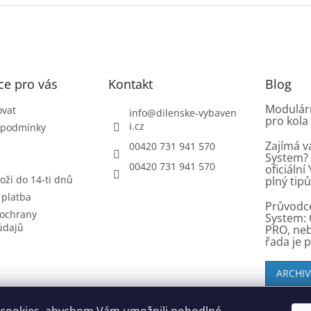
ce pro vás
Kontakt
Blog
Modulárn
ovat
info
@
dilenske-vybaven
pro kola
i.cz
 podmínky
Zajímá v
00420 731 941 570
System? 
00420 731 941 570
oficiáln
oží do 14-ti dnů
plný tip
 platba
Průvodc
ochrany
System: 
údajů
PRO, ne
řada je 
ARCHIV