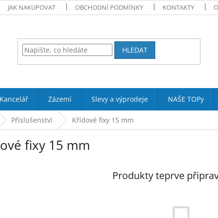
JAK NAKUPOVAT
OBCHODNÍ PODMÍNKY
KONTAKTY
O
HLEDAT
Kancelář
Zázemí
Slevy a výprodeje
NAŠE TOPy
Příslušenství
Křídové fixy 15 mm
dové fixy 15 mm
Produkty teprve připra