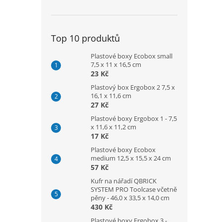
Top 10 produktů
Plastové boxy Ecobox small
7,5 x 11 x 16,5 cm
23 Kč
Plastový box Ergobox 2 7,5 x
16,1 x 11,6 cm
27 Kč
Plastové boxy Ergobox 1 - 7,5
x 11,6 x 11,2 cm
17 Kč
Plastové boxy Ecobox
medium 12,5 x 15,5 x 24 cm
57 Kč
Kufr na nářadí QBRICK
SYSTEM PRO Toolcase včetně
pěny - 46,0 x 33,5 x 14,0 cm
430 Kč
Plastové boxy Ergobox 3 -