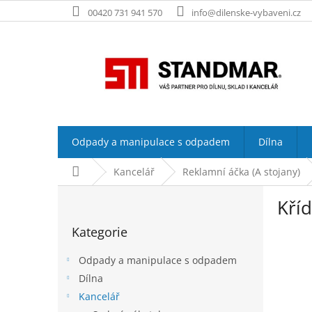
Přejít
00420 731 941 570
info@dilenske-vybaveni.cz
na
obsah
Odpady a manipulace s odpadem
Dílna
Domů
Kancelář
Reklamní áčka (A stojany)
P
Kří
o
Přeskočit
s
Kategorie
kategorie
t
r
Odpady a manipulace s odpadem
a
Dílna
n
Kancelář
n