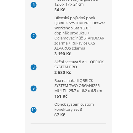
12,6 x 17 x 24 cm
54 Kč
Dílenský pojízdný ponk
QBRICK SYSTEM PRO Drawer
Workshop Set 1 2.0
+
doplněk produktu +
Odlamovací nůž STANDMAR
zdarma + Rukavice CXS
ALVAROS zdarma
3 190 Kč
Akční sestava 5 v 1 - QBRICK
SYSTEM PRO
2 680 Kč
Box na nářadí QBRICK
SYSTEM TWO ORGANIZER
MULTI - 25,7 x 18,2 x 6,5 cm
151 Kč
Qbrick system custom
konektory set 3
67 Kč