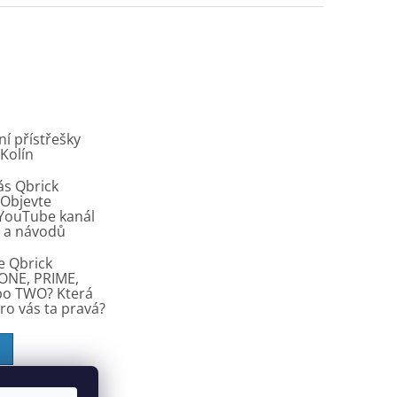
í přístřešky
 Kolín
ás Qbrick
Objevte
í YouTube kanál
ů a návodů
e Qbrick
ONE, PRIME,
bo TWO? Která
pro vás ta pravá?