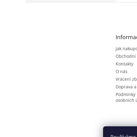
Z
á
p
a
t
Informa
í
Jak nakup
Obchodní
Kontakty
O nás
Vrácení zb
Doprava a
Podmínky 
osobních 