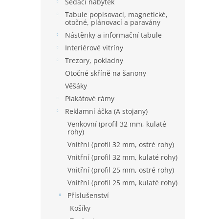
í
Sedací nábytek
p
Tabule popisovací, magnetické,
a
otočné, plánovací a paravány
n
Nástěnky a informační tabule
e
Interiérové vitríny
l
Trezory, pokladny
Otočné skříně na šanony
Věšáky
Plakátové rámy
Reklamní áčka (A stojany)
Venkovní (profil 32 mm, kulaté
rohy)
Vnitřní (profil 32 mm, ostré rohy)
Vnitřní (profil 32 mm, kulaté rohy)
Vnitřní (profil 25 mm, ostré rohy)
Vnitřní (profil 25 mm, kulaté rohy)
Příslušenství
Košíky