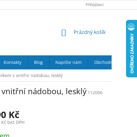
 NÁS
VRÁCENÍ ZBOŽÍ DO 14-TI DNŮ
Přihlášení
DOPRAVA A PLATBA
NÁKUPNÍ
Prázdný košík
KOŠÍK
Kontakty
Blog
Napište nám
Obchodní podmínky
íkem s vnitřní nádobou, lesklý
vnitřní nádobou, lesklý
112006
90 Kč
4 Kč bez DPH
dem