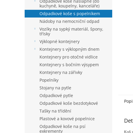
í
Odpadkové koše nášlapné (do
hvězdič
kuchyně, koupelny, kanceláře)
p
a
Odpadkové koše s popelníkem
n
Nádoby na nemocniční odpad
e
Vozíky na sypký materiál, špony,
l
třísky
Výklopné kontejnery
Kontejnery s výklopným dnem
Kontejnery pro otočné vidlice
Kontejnery s bočním výsypem
Kontejnery na zářivky
Popelníky
Stojany na pytle
Odpadkové pytle
Popi
Odpadkové koše bezdotykové
Tašky na třídění
Plastové a kovové popelnice
Det
Odpadkové koše na psí
exkrementy
Koš v