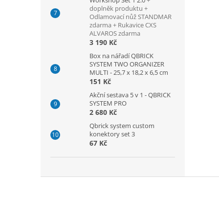
Workshop Set 1 2.0
+
doplněk produktu +
Odlamovací nůž STANDMAR
zdarma + Rukavice CXS
ALVAROS zdarma
3 190 Kč
Box na nářadí QBRICK
SYSTEM TWO ORGANIZER
MULTI - 25,7 x 18,2 x 6,5 cm
151 Kč
Akční sestava 5 v 1 - QBRICK
SYSTEM PRO
2 680 Kč
Qbrick system custom
konektory set 3
67 Kč
Z
á
p
a