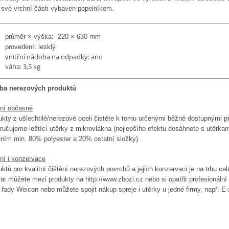
e své vrchní části vybaven popelníkem.
průměr × výška: 220 × 630 mm
provedení: lesklý
vnitřní nádoba na odpadky: ano
váha: 3,5 kg
ba nerezových produktů
ění občasné
kty z ušlechtilé/nerezové oceli čistěte k tomu určenými běžně dostupnými p
učujeme leštící utěrky z mikrovlákna (nejlepšího efektu dosáhnete s utěrka
ením min. 80% polyester a 20% ostatní složky).
ní i konzervace
ktů pro kvalitní čištění nerezových povrchů a jejich konzervaci je na trhu cel
at můžete mezi produkty na http://www.zbozi.cz nebo si opatřit profesionální
 řady Weicon nebo můžete spojit nákup spreje i utěrky u jedné firmy, např. E