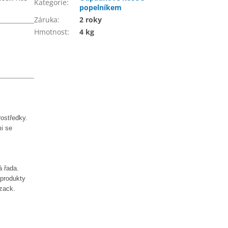
Kategorie
:
popelníkem
Záruka
:
2 roky
Hmotnost
:
4 kg
rostředky.
mi se
á řada.
 produkty
-zack.