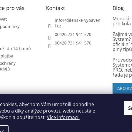
ce pro vás
Kontakt
Blog
Modulárn
ovat
info
@
dilenske-vybaven
pro kola
i.cz
 podmínky
Zajímá v
00420 731 941 570
System? 
00420 731 941 570
oficiáln
oží do 14-ti dnů
plný tip
 platba
Průvodc
ochrany
System: 
údajů
PRO, ne
řada je 
ARCHIV
cookies, abychom Vám umožnili pohodlné
S
SK zákazníci - dielenske-vybavenie.sk
webu a díky analýze provozu webu neustále
 výkon a použitelnost.
Více informací.