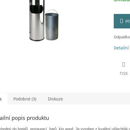
ek.
Př
Odpadkový
Detailní
TISK
s
Podobné (3)
Diskuze
ailní popis produktu
hodný do hotelů, restaurací, barů, kin apod. Je vyroben z kvalitní ušlechtilé 