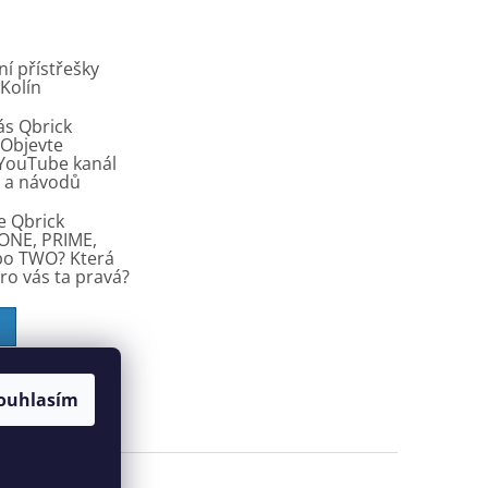
í přístřešky
 Kolín
ás Qbrick
Objevte
í YouTube kanál
ů a návodů
e Qbrick
ONE, PRIME,
bo TWO? Která
pro vás ta pravá?
ouhlasím