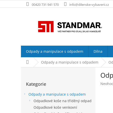
Přejít
00420 731 941 570
info@dilenske-vybaveni.cz
na
obsah
Odpady a manipulace s odpadem
Dílna
Domů
Odpady a manipulace s odpadem
Od
P
Odp
o
Přeskočit
s
Kategorie
Průměr
Neoho
kategorie
t
hodnoc
r
produk
Odpady a manipulace s odpadem
a
je
Odpadkové koše na tříděný odpad
n
0,0
Odpadkové koše venkovní
z
n
5