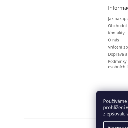
t
Informa
í
Jak nakup
Obchodní
Kontakty
O nás
Vrácení zb
Doprava a
Podmínky 
osobních 
Používáme 
prohlížení 
zlepšovali,