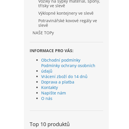
Vozíky na sypký materiál, špony,
třísky ve slevě
Výklopné kontejnery ve slevě
Potravinářské kovové regály ve
slevě
NAŠE TOPy
INFORMACE PRO VÁS:
Obchodní podmínky
Podmínky ochrany osobních
údajů
Vrácení zboží do 14 dnů
Doprava a platba
Kontakty
Napište nám
O nás
Top 10 produktů