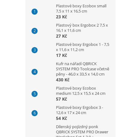
Plastové boxy Ecobox small
7,5 x 11 x 16,5 cm
23 Kč
Plastový box Ergobox 2 7,5 x
16,1 x 11,6 cm
27 Kč
Plastové boxy Ergobox 1 - 7,5
x 11,6 x 11,2 cm
17 Kč
Kufr na nářadí QBRICK
SYSTEM PRO Toolcase včetně
pěny - 46,0 x 33,5 x 14,0 cm
430 Kč
Plastové boxy Ecobox
medium 12,5 x 15,5 x 24 cm
57 Kč
Plastové boxy Ergobox 3 -
12,6 x 17 x 24 cm
54 Kč
Dílenský pojízdný ponk
QBRICK SYSTEM PRO Drawer