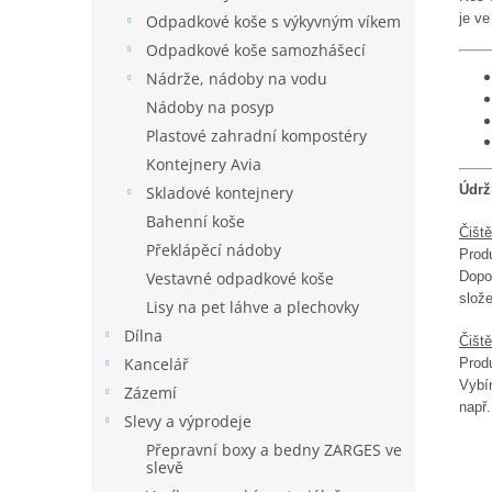
je v
Odpadkové koše s výkyvným víkem
Odpadkové koše samozhášecí
Nádrže, nádoby na vodu
Nádoby na posyp
Plastové zahradní kompostéry
Kontejnery Avia
Údrž
Skladové kontejnery
Bahenní koše
Čišt
Překlápěcí nádoby
Produ
Vestavné odpadkové koše
Dopor
slož
Lisy na pet láhve a plechovky
Dílna
Čiště
Kancelář
Produ
Vybír
Zázemí
např.
Slevy a výprodeje
Přepravní boxy a bedny ZARGES ve
slevě