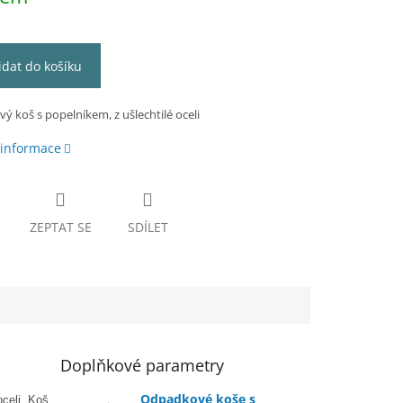
idat do košíku
 koš s popelníkem, z ušlechtilé oceli
 informace
ZEPTAT SE
SDÍLET
Doplňkové parametry
Odpadkové koše s
oceli. Koš