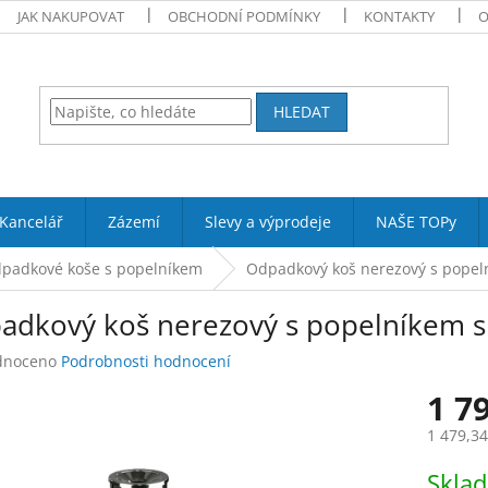
JAK NAKUPOVAT
OBCHODNÍ PODMÍNKY
KONTAKTY
O
HLEDAT
Kancelář
Zázemí
Slevy a výprodeje
NAŠE TOPy
padkové koše s popelníkem
Odpadkový koš nerezový s popeln
adkový koš nerezový s popelníkem s 
né
dnoceno
Podrobnosti hodnocení
ení
1 7
tu
1 479,3
Měrná
Skla
cena: