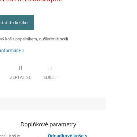
idat do košíku
 koš s popelníkem, z ušlechtilé oceli
 informace
ZEPTAT SE
SDÍLET
Doplňkové parametry
Odpadkové koše s
celi. Koš je