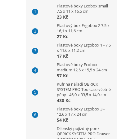
Plastové boxy Ecobox small
7,5 x 11 x 16,5 cm
23 Kč
Plastový box Ergobox 2 7,5 x
16,1 x 11,6 cm
27 Kč
Plastové boxy Ergobox 1 - 7,5
x 11,6 x 11,2 cm
17 Kč
Plastové boxy Ecobox
medium 12,5 x 15,5 x 24 cm
57 Kč
Kufr na nářadí QBRICK
SYSTEM PRO Toolcase včetně
pěny - 46,0 x 33,5 x 14,0 cm
430 Kč
Plastové boxy Ergobox 3 -
12,6 x 17 x 24 cm
54 Kč
Dílenský pojízdný ponk
QBRICK SYSTEM PRO Drawer