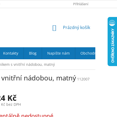
 NÁS
VRÁCENÍ ZBOŽÍ DO 14-TI DNŮ
Přihlášení
DOPRAVA A PLATBA
NÁKUPNÍ
Prázdný košík
KOŠÍK
Kontakty
Blog
Napište nám
Obchodní podmínky
níkem s vnitřní nádobou, matný
 vnitřní nádobou, matný
112007
24 Kč
4 Kč bez DPH
ntálně nedostupné