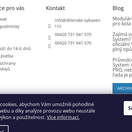
ce pro vás
Kontakt
Blog
Modulárn
ovat
info
@
dilenske-vybaven
pro kola
i.cz
 podmínky
Zajímá v
00420 731 941 570
System? 
00420 731 941 570
oficiáln
oží do 14-ti dnů
plný tip
 platba
Průvodc
ochrany
System: 
údajů
PRO, ne
řada je 
ARCHIV
cookies, abychom Vám umožnili pohodlné
S
SK zákazníci - dielenske-vybavenie.sk
webu a díky analýze provozu webu neustále
 výkon a použitelnost.
Více informací.