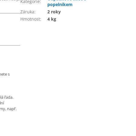
Kategorie
:
popelníkem
Záruka
:
2 roky
Hmotnost
:
4 kg
nete s
lá řada.
lní
my, např.