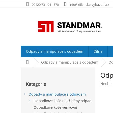
Přejít
00420 731 941 570
info@dilenske-vybaveni.cz
na
obsah
Odpady a manipulace s odpadem
Dílna
Domů
Odpady a manipulace s odpadem
Od
P
Odp
o
Přeskočit
s
Kategorie
Průměr
Neoho
kategorie
t
hodnoc
r
produk
Odpady a manipulace s odpadem
a
je
Odpadkové koše na tříděný odpad
n
0,0
Odpadkové koše venkovní
z
n
5