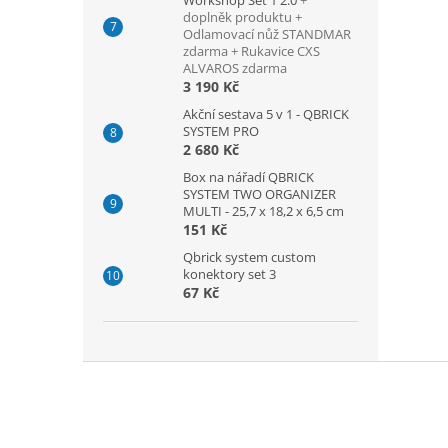
Workshop Set 1 2.0
+
doplněk produktu +
Odlamovací nůž STANDMAR
zdarma + Rukavice CXS
ALVAROS zdarma
3 190 Kč
Akční sestava 5 v 1 - QBRICK
SYSTEM PRO
2 680 Kč
Box na nářadí QBRICK
SYSTEM TWO ORGANIZER
MULTI - 25,7 x 18,2 x 6,5 cm
151 Kč
Qbrick system custom
konektory set 3
67 Kč
Z
á
p
a