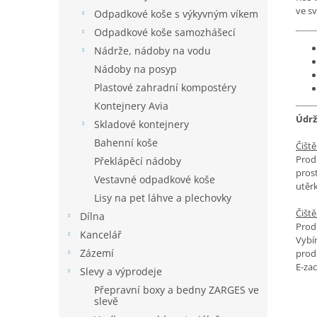
ve s
Odpadkové koše s výkyvným víkem
Odpadkové koše samozhášecí
Nádrže, nádoby na vodu
Nádoby na posyp
Plastové zahradní kompostéry
Kontejnery Avia
Údrž
Skladové kontejnery
Bahenní koše
Čišt
Prod
Překlápěcí nádoby
pros
Vestavné odpadkové koše
utěrk
Lisy na pet láhve a plechovky
Čiště
Dílna
Produ
Kancelář
Vybí
Zázemí
prod
E-zac
Slevy a výprodeje
Přepravní boxy a bedny ZARGES ve
slevě