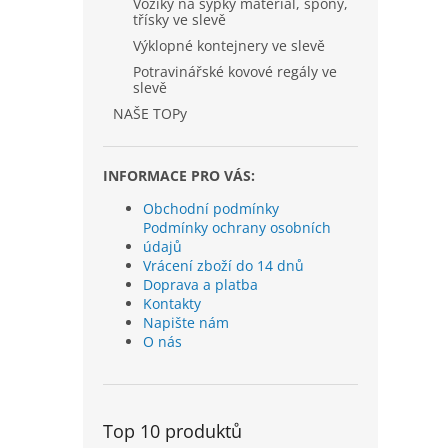
Vozíky na sypký materiál, špony,
třísky ve slevě
Výklopné kontejnery ve slevě
Potravinářské kovové regály ve
slevě
NAŠE TOPy
INFORMACE PRO VÁS:
Obchodní podmínky
Podmínky ochrany osobních
údajů
Vrácení zboží do 14 dnů
Doprava a platba
Kontakty
Napište nám
O nás
Top 10 produktů