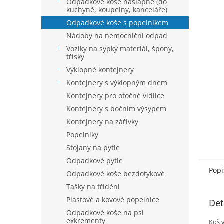
í
Odpadkové koše nášlapné (do
hvězdič
kuchyně, koupelny, kanceláře)
p
a
Odpadkové koše s popelníkem
n
Nádoby na nemocniční odpad
e
Vozíky na sypký materiál, špony,
l
třísky
Výklopné kontejnery
Kontejnery s výklopným dnem
Kontejnery pro otočné vidlice
Kontejnery s bočním výsypem
Kontejnery na zářivky
Popelníky
Stojany na pytle
Odpadkové pytle
Popi
Odpadkové koše bezdotykové
Tašky na třídění
Plastové a kovové popelnice
Det
Odpadkové koše na psí
exkrementy
Koš v