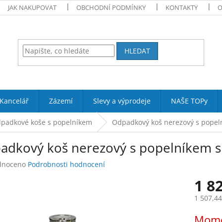
JAK NAKUPOVAT
OBCHODNÍ PODMÍNKY
KONTAKTY
O
HLEDAT
Kancelář
Zázemí
Slevy a výprodeje
NAŠE TOPy
padkové koše s popelníkem
Odpadkový koš nerezový s popel
adkový koš nerezový s popelníkem s
né
dnoceno
Podrobnosti hodnocení
ení
1 8
tu
1 507,4
Měrná
Mome
cena: