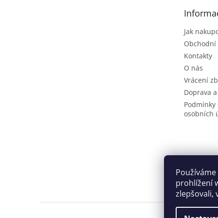
t
Informa
í
Jak nakup
Obchodní
Kontakty
O nás
Vrácení zb
Doprava a
Podmínky 
osobních 
Používáme 
prohlížení 
zlepšovali,