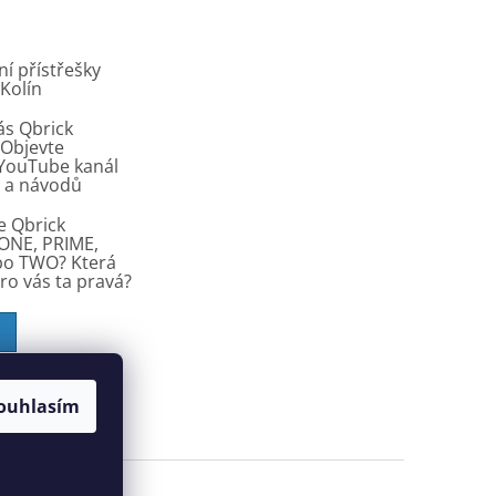
í přístřešky
 Kolín
ás Qbrick
Objevte
í YouTube kanál
ů a návodů
e Qbrick
ONE, PRIME,
bo TWO? Která
pro vás ta pravá?
ouhlasím