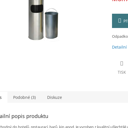
ek.
Př
Odpadkový
Detailní
TISK
s
Podobné (3)
Diskuze
ailní popis produktu
hodný do hotelů, restaurací, barů, kin apod. Je vyroben z kvalitní ušlechtilé o