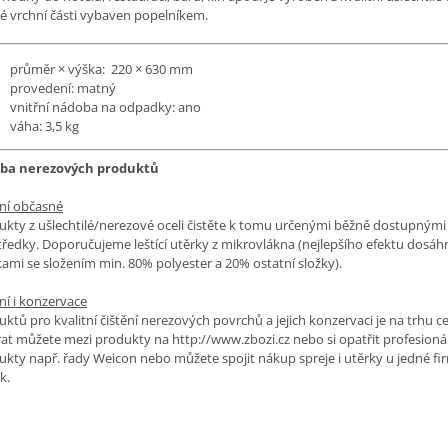
vé vrchní části vybaven popelníkem.
průměr × výška: 220 × 630 mm
provedení: matný
vnitřní nádoba na odpadky: ano
váha: 3,5 kg
ba nerezových produktů
ění občasné
ukty z ušlechtilé/nerezové oceli čistěte k tomu určenými běžně dostupnými
tředky. Doporučujeme leštící utěrky z mikrovlákna (nejlepšího efektu dosáh
ami se složením min. 80% polyester a 20% ostatní složky).
ní i konzervace
ktů pro kvalitní čištění nerezových povrchů a jejich konzervaci je na trhu ce
rat můžete mezi produkty na http://www.zbozi.cz nebo si opatřit profesioná
ukty např. řady Weicon nebo můžete spojit nákup spreje i utěrky u jedné fir
k.