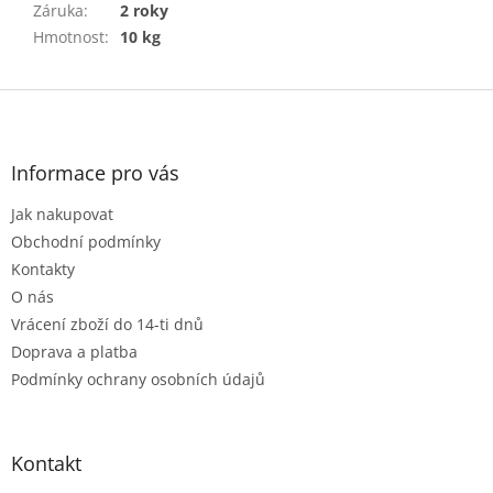
Záruka
:
2 roky
Hmotnost
:
10 kg
Z
á
p
a
Informace pro vás
t
Jak nakupovat
í
Obchodní podmínky
Kontakty
O nás
Vrácení zboží do 14-ti dnů
Doprava a platba
Podmínky ochrany osobních údajů
Kontakt