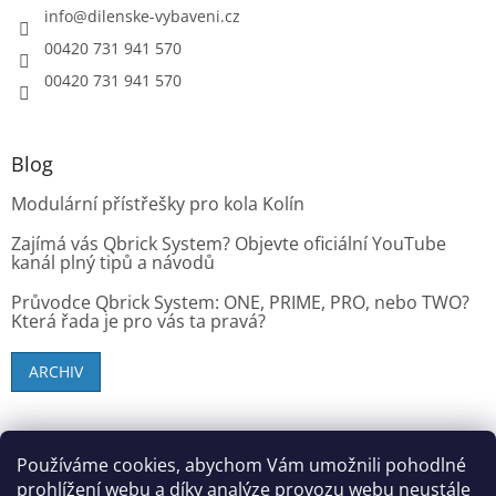
info
@
dilenske-vybaveni.cz
00420 731 941 570
00420 731 941 570
Blog
Modulární přístřešky pro kola Kolín
Zajímá vás Qbrick System? Objevte oficiální YouTube
kanál plný tipů a návodů
Průvodce Qbrick System: ONE, PRIME, PRO, nebo TWO?
Která řada je pro vás ta pravá?
ARCHIV
SK zákazníci - dielenske-vybavenie.sk
Používáme cookies, abychom Vám umožnili pohodlné
prohlížení webu a díky analýze provozu webu neustále