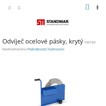
Přejít
NÁKUP
na
obsah
KOŠÍK
Odvíječ ocelové pásky, krytý
100169
Průměrné
Neohodnoceno
Podrobnosti hodnocení
hodnocení
produktu
je
0,0
z
5
hvězdiček.