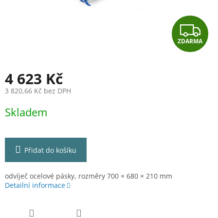
Z
ZDARMA
D
A
4 623 Kč
R
3 820,66 Kč bez DPH
Měrná
M
Skladem
cena:
A
Přidat do košíku
odvíječ ocelové pásky, rozměry 700 × 680 × 210 mm
Detailní informace