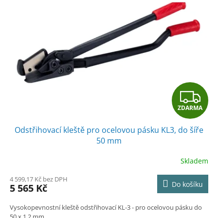
i
u
s
k
p
t
r
ů
o
d
u
k
t
Z
ů
ZDARMA
D
Odstřihovací kleště pro ocelovou pásku KL3, do šíře
A
50 mm
R
Skladem
M
4 599,17 Kč bez DPH
Do košíku
5 565 Kč
A
Vysokopevnostní kleště odstřihovací KL-3 - pro ocelovou pásku do
50 x 1,2 mm