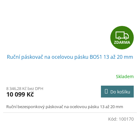
Z
ZDARMA
D
Ruční páskovač na ocelovou pásku BO51 13 až 20 mm
A
R
Skladem
M
8 346,28 Kč bez DPH
Do košíku
10 099 Kč
A
Ruční bezesponkový páskovač na ocelovou pásku 13 až 20 mm
Kód:
100170