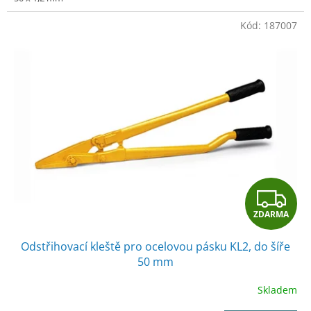
Kód:
187007
Z
ZDARMA
D
Odstřihovací kleště pro ocelovou pásku KL2, do šíře
A
50 mm
R
Skladem