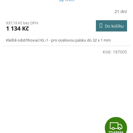
21 dní
937,19 Kč bez DPH
Do košíku
1 134 Kč
Kleště odstřihovací KL-1 - pro ocelovou pásku do 32 x 1 mm
Kód:
187005
Z
ZDARMA