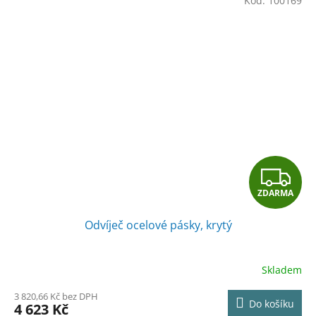
Kód:
100169
Z
ZDARMA
D
Odvíječ ocelové pásky, krytý
A
R
Skladem
M
3 820,66 Kč bez DPH
Do košíku
4 623 Kč