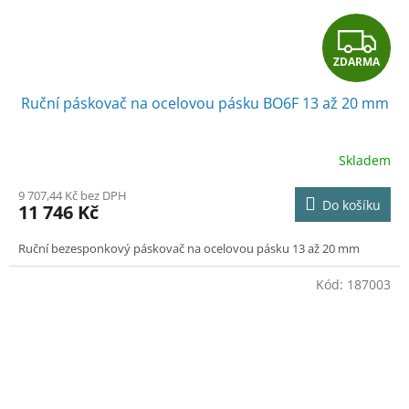
Z
ZDARMA
D
Ruční páskovač na ocelovou pásku BO6F 13 až 20 mm
A
R
Skladem
M
9 707,44 Kč bez DPH
Do košíku
11 746 Kč
A
Ruční bezesponkový páskovač na ocelovou pásku 13 až 20 mm
Kód:
187003