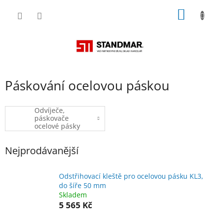
Přejít
NÁKUP
na
obsah
KOŠÍK
Páskování ocelovou páskou
Odvíječe,
páskovače
ocelové pásky
Nejprodávanější
Odstřihovací kleště pro ocelovou pásku KL3,
do šíře 50 mm
Skladem
5 565 Kč