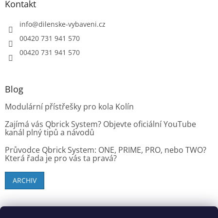
Kontakt
info
@
dilenske-vybaveni.cz
00420 731 941 570
00420 731 941 570
Blog
Modulární přístřešky pro kola Kolín
Zajímá vás Qbrick System? Objevte oficiální YouTube
kanál plný tipů a návodů
Průvodce Qbrick System: ONE, PRIME, PRO, nebo TWO?
Která řada je pro vás ta pravá?
ARCHIV
SK zákazníci - dielenske-vybavenie.sk