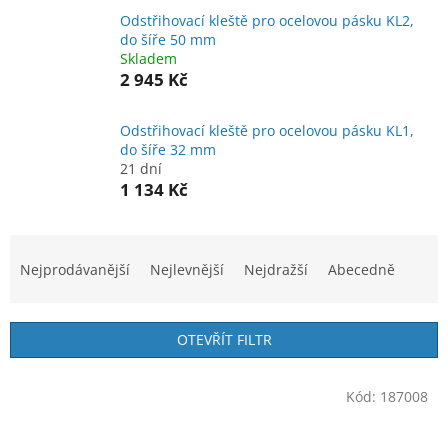
Odstřihovací kleště pro ocelovou pásku KL2,
do šíře 50 mm
Skladem
2 945 Kč
Odstřihovací kleště pro ocelovou pásku KL1,
do šíře 32 mm
21 dní
1 134 Kč
Ř
a
Nejprodávanější
Nejlevnější
Nejdražší
Abecedně
z
e
n
OTEVŘÍT FILTR
í
p
V
r
Kód:
187008
ý
o
p
d