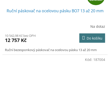
D
Ruční páskovač na ocelovou pásku BO7 13 až 20 mm
A
R
Na dotaz
M
10 542,98 Kč bez DPH
Do košíku
12 757 Kč
A
Ruční bezesponkový páskovač na ocelovou pásku 13 až 20 mm
Kód:
187004