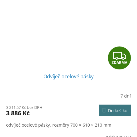
Z
ZDARMA
D
Odvíječ ocelové pásky
A
R
7 dní
M
3 211,57 Kč bez DPH
Do košíku
3 886 Kč
A
odvíječ ocelové pásky, rozměry 700 × 610 × 210 mm