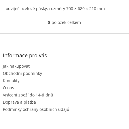
A
odvíječ ocelové pásky, rozměry 700 × 680 × 210 mm
8
položek celkem
O
v
l
Z
á
á
d
p
a
a
Informace pro vás
c
t
í
Jak nakupovat
í
p
r
Obchodní podmínky
v
Kontakty
k
O nás
y
Vrácení zboží do 14-ti dnů
v
ý
Doprava a platba
p
Podmínky ochrany osobních údajů
i
s
u