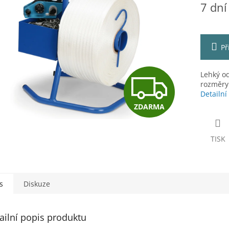
7 dní
cena:
ek.
Př
Z
Lehký o
rozměry
Detailní
ZDARMA
D
TISK
A
R
s
Diskuze
ailní popis produktu