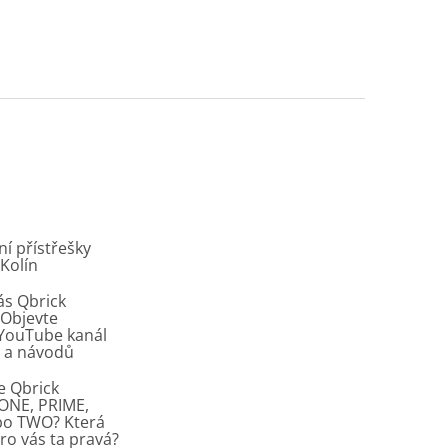
í přístřešky
 Kolín
ás Qbrick
Objevte
í YouTube kanál
ů a návodů
e Qbrick
ONE, PRIME,
bo TWO? Která
pro vás ta pravá?