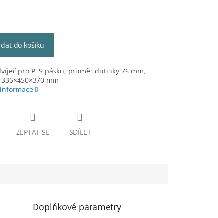
idat do košíku
dvíječ pro PES pásku, průměr dutinky 76 mm,
 335×450×370 mm
 informace
ZEPTAT SE
SDÍLET
Doplňkové parametry