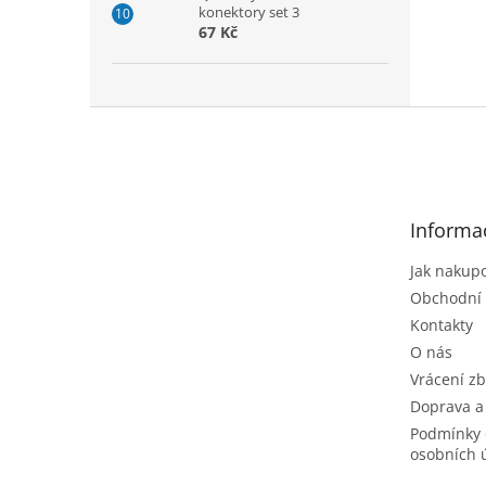
konektory set 3
67 Kč
Z
á
p
a
t
Informa
í
Jak nakup
Obchodní
Kontakty
O nás
Vrácení zb
Doprava a
Podmínky 
osobních 