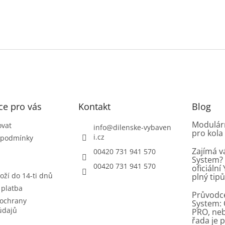
ce pro vás
Kontakt
Blog
Modulárn
ovat
info
@
dilenske-vybaven
pro kola
i.cz
 podmínky
Zajímá v
00420 731 941 570
System? 
00420 731 941 570
oficiáln
oží do 14-ti dnů
plný tip
 platba
Průvodc
ochrany
System: 
údajů
PRO, ne
řada je 