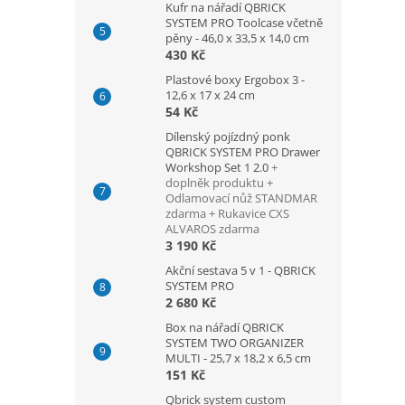
Kufr na nářadí QBRICK
SYSTEM PRO Toolcase včetně
pěny - 46,0 x 33,5 x 14,0 cm
430 Kč
Plastové boxy Ergobox 3 -
12,6 x 17 x 24 cm
54 Kč
Dílenský pojízdný ponk
QBRICK SYSTEM PRO Drawer
Workshop Set 1 2.0
+
doplněk produktu +
Odlamovací nůž STANDMAR
zdarma + Rukavice CXS
ALVAROS zdarma
3 190 Kč
Akční sestava 5 v 1 - QBRICK
SYSTEM PRO
2 680 Kč
Box na nářadí QBRICK
SYSTEM TWO ORGANIZER
MULTI - 25,7 x 18,2 x 6,5 cm
151 Kč
Qbrick system custom