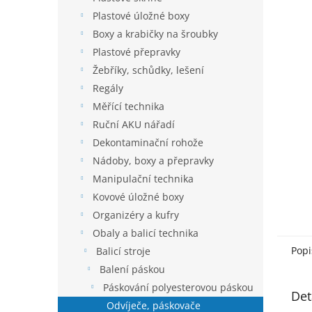
n
5
í
Plastové úložné boxy
hvězdič
p
Boxy a krabičky na šroubky
a
Plastové přepravky
n
Žebříky, schůdky, lešení
e
Regály
l
Měřící technika
Ruční AKU nářadí
Dekontaminační rohože
Nádoby, boxy a přepravky
Manipulační technika
Kovové úložné boxy
Organizéry a kufry
Obaly a balicí technika
Popi
Balicí stroje
Balení páskou
Páskování polyesterovou páskou
Det
Odvíječe, páskovače