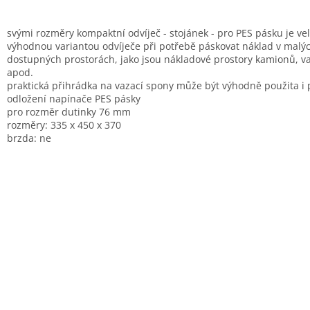
M
svými rozměry kompaktní odvíječ - stojánek - pro PES pásku je ve
A
výhodnou variantou odvíječe při potřebě páskovat náklad v malý
dostupných prostorách, jako jsou nákladové prostory kamionů, 
apod.
praktická přihrádka na vazací spony může být výhodně použita i 
odložení napínače PES pásky
pro rozměr dutinky 76 mm
rozměry: 335 x 450 x 370
brzda: ne