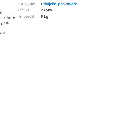
Kategorie
:
Odvíječe, páskovače
Záruka
:
2 roky
lmi
Hmotnost
:
5 kg
ch a hůře
vagónů
pro