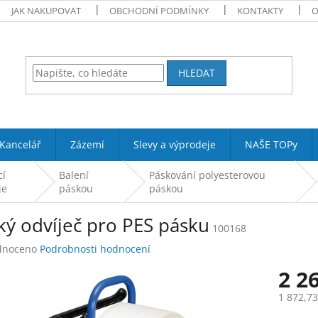
JAK NAKUPOVAT
OBCHODNÍ PODMÍNKY
KONTAKTY
O
HLEDAT
Kancelář
Zázemí
Slevy a výprodeje
NAŠE TOPy
cí
Balení
Páskování polyesterovou
je
páskou
páskou
ký odvíječ pro PES pásku
100168
né
dnoceno
Podrobnosti hodnocení
ení
2 2
tu
1 872,7
Měrná