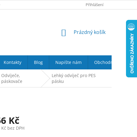
 NÁS
VRÁCENÍ ZBOŽÍ DO 14-TI DNŮ
Přihlášení
DOPRAVA A PLATBA
NÁKUPNÍ
Prázdný košík
KOŠÍK
Kontakty
Blog
Napište nám
Obchodní podmínky
Odvíječe,
Lehký odvíječ pro PES
páskovače
pásku
66 Kč
3 Kč bez DPH