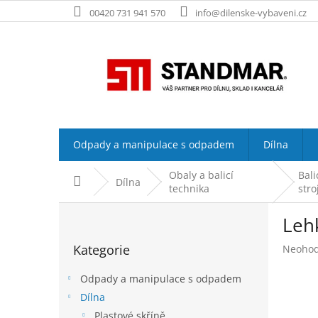
Přejít
00420 731 941 570
info@dilenske-vybaveni.cz
na
obsah
Odpady a manipulace s odpadem
Dílna
Obaly a balicí
Bali
Domů
Dílna
technika
stro
P
Leh
o
Přeskočit
s
Kategorie
Průměr
Neoho
kategorie
t
hodnoc
r
produk
Odpady a manipulace s odpadem
a
je
Dílna
n
0,0
Plastové skříně
z