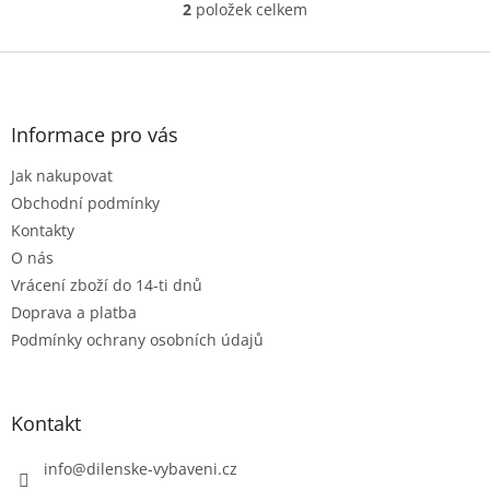
2
položek celkem
O
v
l
Z
á
á
d
p
a
a
Informace pro vás
c
t
í
Jak nakupovat
í
p
r
Obchodní podmínky
v
Kontakty
k
O nás
y
Vrácení zboží do 14-ti dnů
v
ý
Doprava a platba
p
Podmínky ochrany osobních údajů
i
s
u
Kontakt
info
@
dilenske-vybaveni.cz