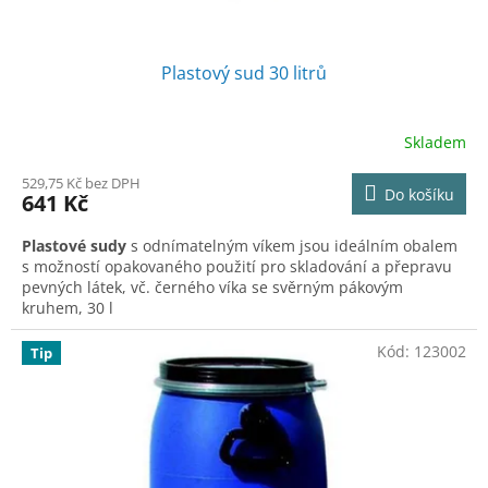
ů
Plastový sud 30 litrů
Skladem
529,75 Kč bez DPH
Do košíku
641 Kč
Plastové sudy
s odnímatelným víkem jsou ideálním obalem
s možností opakovaného použití pro skladování a přepravu
pevných látek, vč. černého víka se svěrným pákovým
kruhem, 30 l
Kód:
123002
Tip