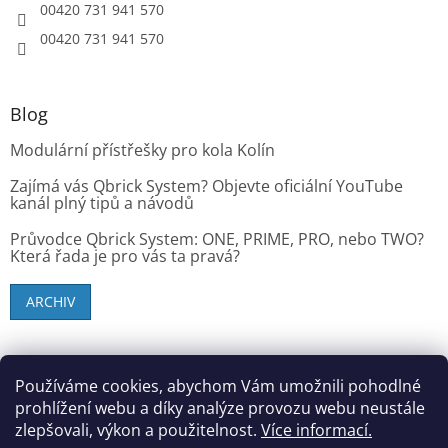
00420 731 941 570
00420 731 941 570
Blog
Modulární přístřešky pro kola Kolín
Zajímá vás Qbrick System? Objevte oficiální YouTube
kanál plný tipů a návodů
Průvodce Qbrick System: ONE, PRIME, PRO, nebo TWO?
Která řada je pro vás ta pravá?
ARCHIV
SK zákazníci - dielenske-vybavenie.sk
Používáme cookies, abychom Vám umožnili pohodlné
prohlížení webu a díky analýze provozu webu neustále
zlepšovali, výkon a použitelnost.
Více informací.