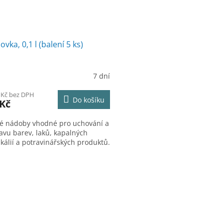
ovka, 0,1 l (balení 5 ks)
7 dní
 Kč bez DPH
Do košíku
 Kč
é nádoby vhodné pro uchování a
avu barev, laků, kapalných
kálií a potravinářských produktů.
O
v
l
á
d
a