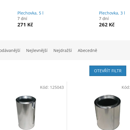
Plechovka, 5 l
Plechovka, 3 l
7 dní
7 dní
271 Kč
262 Kč
odávanější
Nejlevnější
Nejdražší
Abecedně
OTEVŘÍT FILTR
Kód:
125043
Kód