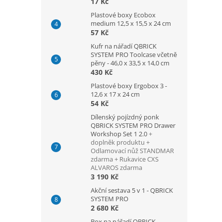
17 Kč
Plastové boxy Ecobox
medium 12,5 x 15,5 x 24 cm
57 Kč
Kufr na nářadí QBRICK
SYSTEM PRO Toolcase včetně
pěny - 46,0 x 33,5 x 14,0 cm
430 Kč
Plastové boxy Ergobox 3 -
12,6 x 17 x 24 cm
54 Kč
Dílenský pojízdný ponk
QBRICK SYSTEM PRO Drawer
Workshop Set 1 2.0
+
doplněk produktu +
Odlamovací nůž STANDMAR
zdarma + Rukavice CXS
ALVAROS zdarma
3 190 Kč
Akční sestava 5 v 1 - QBRICK
SYSTEM PRO
2 680 Kč
Box na nářadí QBRICK