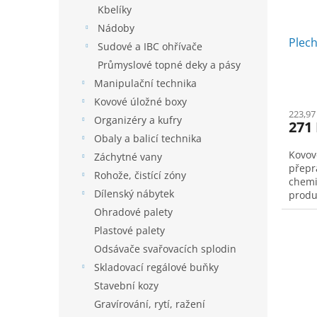
Kbelíky
d
u
Nádoby
Plech
k
Sudové a IBC ohřívače
t
Průmyslové topné deky a pásy
ů
Manipulační technika
Kovové úložné boxy
223,97
Organizéry a kufry
271
Obaly a balicí technika
Kovov
Záchytné vany
přepr
Rohože, čistící zóny
chemi
Dílenský nábytek
produ
Ohradové palety
Plastové palety
Odsávače svařovacích splodin
Skladovací regálové buňky
Stavební kozy
Gravírování, rytí, ražení