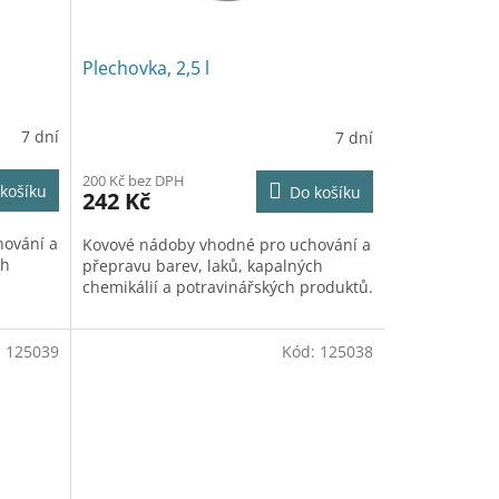
Plechovka, 2,5 l
7 dní
7 dní
200 Kč bez DPH
košíku
Do košíku
242 Kč
hování a
Kovové nádoby vhodné pro uchování a
ch
přepravu barev, laků, kapalných
chemikálií a potravinářských produktů.
:
125039
Kód:
125038