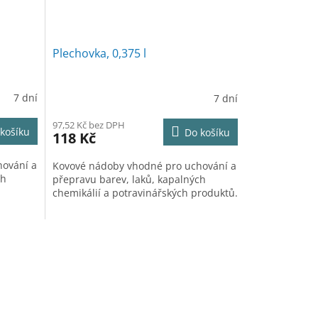
Plechovka, 0,375 l
7 dní
7 dní
97,52 Kč bez DPH
košíku
Do košíku
118 Kč
hování a
Kovové nádoby vhodné pro uchování a
ch
přepravu barev, laků, kapalných
chemikálií a potravinářských produktů.