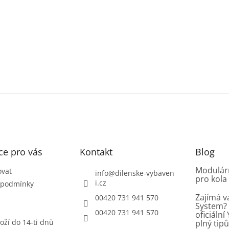
ce pro vás
Kontakt
Blog
Modulárn
ovat
info
@
dilenske-vybaven
pro kola
i.cz
 podmínky
Zajímá v
00420 731 941 570
System? 
00420 731 941 570
oficiáln
oží do 14-ti dnů
plný tip