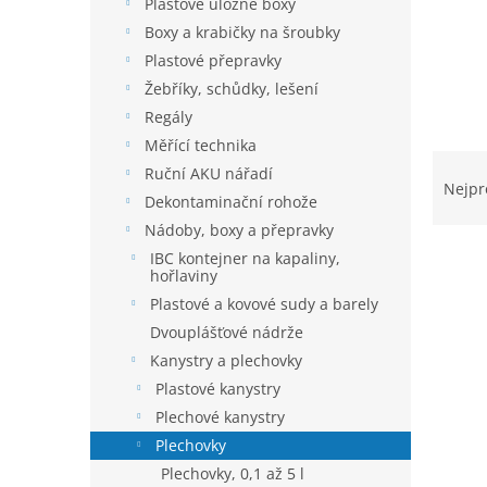
í
Plastové úložné boxy
p
Boxy a krabičky na šroubky
a
Plastové přepravky
n
Žebříky, schůdky, lešení
e
Regály
l
Měřící technika
Ř
Ruční AKU nářadí
a
Nejpr
Dekontaminační rohože
z
e
Nádoby, boxy a přepravky
n
IBC kontejner na kapaliny,
hořlaviny
í
p
Plastové a kovové sudy a barely
V
r
Dvouplášťové nádrže
ý
o
p
Kanystry a plechovky
d
i
Plastové kanystry
u
s
Plechové kanystry
k
p
t
Plechovky
r
ů
Plechovky, 0,1 až 5 l
o