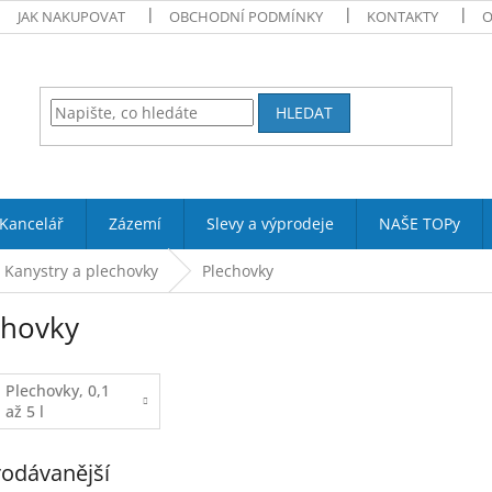
JAK NAKUPOVAT
OBCHODNÍ PODMÍNKY
KONTAKTY
O
HLEDAT
Kancelář
Zázemí
Slevy a výprodeje
NAŠE TOPy
Kanystry a plechovky
Plechovky
chovky
Plechovky, 0,1
až 5 l
odávanější