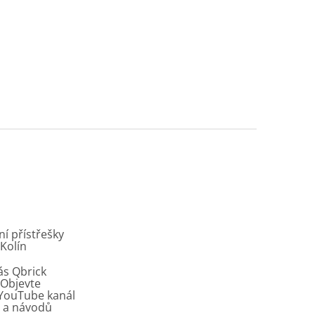
í přístřešky
 Kolín
ás Qbrick
Objevte
í YouTube kanál
ů a návodů