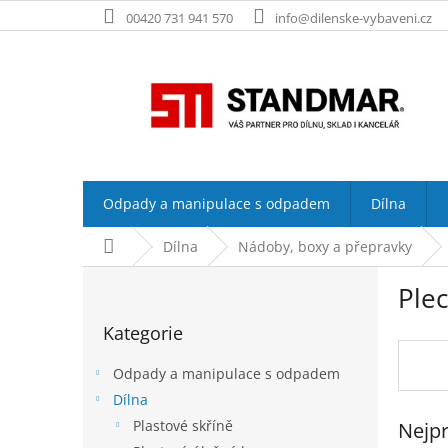
Přejít
00420 731 941 570
info@dilenske-vybaveni.cz
na
obsah
Odpady a manipulace s odpadem
Dílna
Domů
Dílna
Nádoby, boxy a přepravky
P
Ple
o
Přeskočit
s
Kategorie
kategorie
t
r
Odpady a manipulace s odpadem
a
Dílna
n
Plastové skříně
Nejpr
n