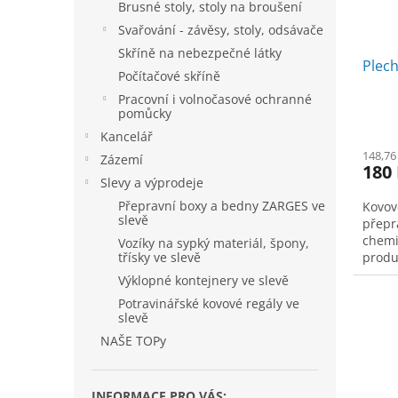
Brusné stoly, stoly na broušení
Svařování - závěsy, stoly, odsávače
Skříně na nebezpečné látky
Plech
Počítačové skříně
Pracovní i volnočasové ochranné
pomůcky
Kancelář
148,76
Zázemí
180
Slevy a výprodeje
Přepravní boxy a bedny ZARGES ve
Kovov
slevě
přepr
chemi
Vozíky na sypký materiál, špony,
třísky ve slevě
produ
Výklopné kontejnery ve slevě
Potravinářské kovové regály ve
slevě
NAŠE TOPy
INFORMACE PRO VÁS: