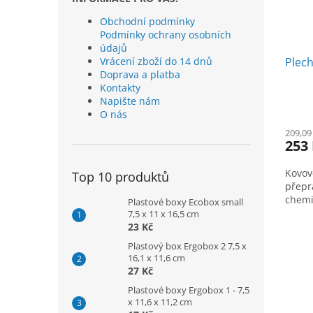
Obchodní podmínky
Podmínky ochrany osobních
údajů
Vrácení zboží do 14 dnů
Plech
Doprava a platba
Kontakty
Napište nám
O nás
209,09
253
Kovov
Top 10 produktů
přepr
chemi
Plastové boxy Ecobox small
7,5 x 11 x 16,5 cm
23 Kč
Plastový box Ergobox 2 7,5 x
16,1 x 11,6 cm
27 Kč
Plastové boxy Ergobox 1 - 7,5
x 11,6 x 11,2 cm