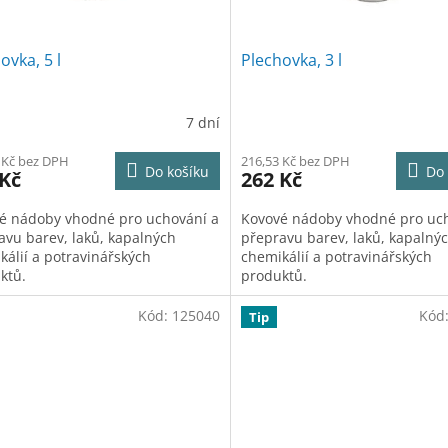
ovka, 5 l
Plechovka, 3 l
7 dní
 Kč bez DPH
216,53 Kč bez DPH
Do košíku
Do 
 Kč
262 Kč
é nádoby vhodné pro uchování a
Kovové nádoby vhodné pro uc
avu barev, laků, kapalných
přepravu barev, laků, kapalný
kálií a potravinářských
chemikálií a potravinářských
ktů.
produktů.
Kód:
125040
Kód
Tip