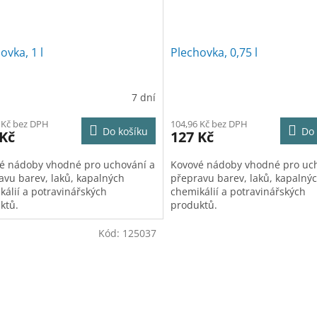
ovka, 1 l
Plechovka, 0,75 l
7 dní
 Kč bez DPH
104,96 Kč bez DPH
Do košíku
Do 
 Kč
127 Kč
é nádoby vhodné pro uchování a
Kovové nádoby vhodné pro uc
avu barev, laků, kapalných
přepravu barev, laků, kapalný
kálií a potravinářských
chemikálií a potravinářských
ktů.
produktů.
Kód:
125037