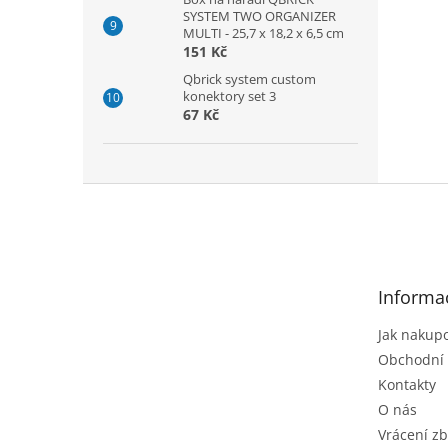
SYSTEM TWO ORGANIZER
MULTI - 25,7 x 18,2 x 6,5 cm
151 Kč
Qbrick system custom
konektory set 3
67 Kč
Z
á
p
a
t
Informa
í
Jak nakup
Obchodní
Kontakty
O nás
Vrácení zb