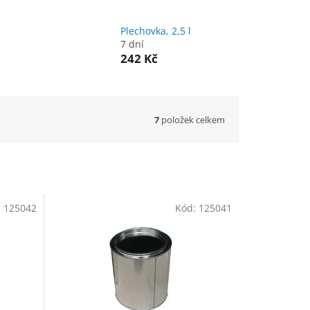
Plechovka, 2,5 l
7 dní
242 Kč
7
položek celkem
:
125042
Kód:
125041