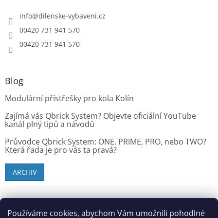
info
@
dilenske-vybaveni.cz
00420 731 941 570
00420 731 941 570
Blog
Modulární přístřešky pro kola Kolín
Zajímá vás Qbrick System? Objevte oficiální YouTube
kanál plný tipů a návodů
Průvodce Qbrick System: ONE, PRIME, PRO, nebo TWO?
Která řada je pro vás ta pravá?
ARCHIV
SK zákazníci - dielenske-vybavenie.sk
Používáme cookies, abychom Vám umožnili pohodlné