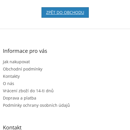
ZPĚT DO OBCHODU
Z
á
p
a
Informace pro vás
t
Jak nakupovat
í
Obchodní podmínky
Kontakty
O nás
Vrácení zboží do 14-ti dnů
Doprava a platba
Podmínky ochrany osobních údajů
Kontakt