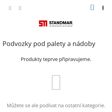
Přejít
NÁKUP
na
obsah
KOŠÍK
Podvozky pod palety a nádoby
Produkty teprve připravujeme.
Můžete se ale podívat na ostatní kategorie.