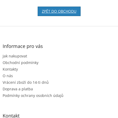
ZPĚT DO OBCHODU
Z
á
p
a
Informace pro vás
t
Jak nakupovat
í
Obchodní podmínky
Kontakty
O nás
Vrácení zboží do 14-ti dnů
Doprava a platba
Podmínky ochrany osobních údajů
Kontakt