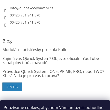
info
@
dilenske-vybaveni.cz
00420 731 941 570
00420 731 941 570
Blog
Modulární přístřešky pro kola Kolín
Zajímá vás Qbrick System? Objevte oficiální YouTube
kanál plný tipů a návodů
Průvodce Qbrick System: ONE, PRIME, PRO, nebo TWO?
Která řada je pro vás ta pravá?
ARCHIV
SK zákazníci - dielenske-vybavenie.sk
Používáme cookies, abychom Vám umožnili pohodlné