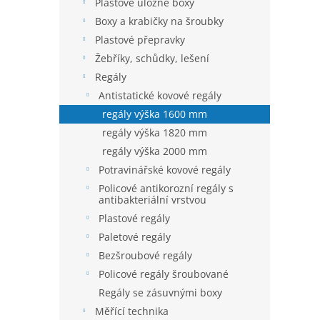
í
Plastové úložné boxy
p
Boxy a krabičky na šroubky
a
Plastové přepravky
n
Žebříky, schůdky, lešení
e
Regály
l
Antistatické kovové regály
regály výška 1600 mm
regály výška 1820 mm
regály výška 2000 mm
Potravinářské kovové regály
Policové antikorozní regály s
antibakteriální vrstvou
Plastové regály
Paletové regály
Bezšroubové regály
Policové regály šroubované
Regály se zásuvnými boxy
Měřící technika