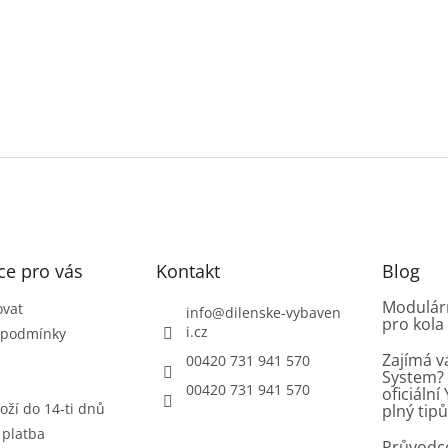
ce pro vás
Kontakt
Blog
Modulárn
ovat
info
@
dilenske-vybaven
pro kola
i.cz
 podmínky
Zajímá v
00420 731 941 570
System? 
00420 731 941 570
oficiáln
oží do 14-ti dnů
plný tip
 platba
Průvodc