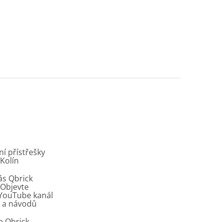
í přístřešky
 Kolín
ás Qbrick
Objevte
í YouTube kanál
ů a návodů
e Qbrick