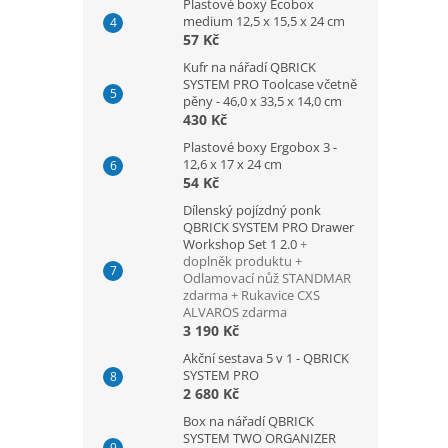
Plastové boxy Ecobox
medium 12,5 x 15,5 x 24 cm
57 Kč
Kufr na nářadí QBRICK
SYSTEM PRO Toolcase včetně
pěny - 46,0 x 33,5 x 14,0 cm
430 Kč
Plastové boxy Ergobox 3 -
12,6 x 17 x 24 cm
54 Kč
Dílenský pojízdný ponk
QBRICK SYSTEM PRO Drawer
Workshop Set 1 2.0
+
doplněk produktu +
Odlamovací nůž STANDMAR
zdarma + Rukavice CXS
ALVAROS zdarma
3 190 Kč
Akční sestava 5 v 1 - QBRICK
SYSTEM PRO
2 680 Kč
Box na nářadí QBRICK
SYSTEM TWO ORGANIZER