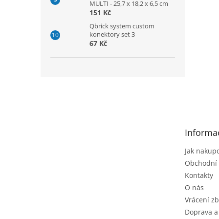
MULTI - 25,7 x 18,2 x 6,5 cm
151 Kč
Qbrick system custom
konektory set 3
67 Kč
Z
á
p
a
t
Informa
í
Jak nakup
Obchodní
Kontakty
O nás
Vrácení zb
Doprava a