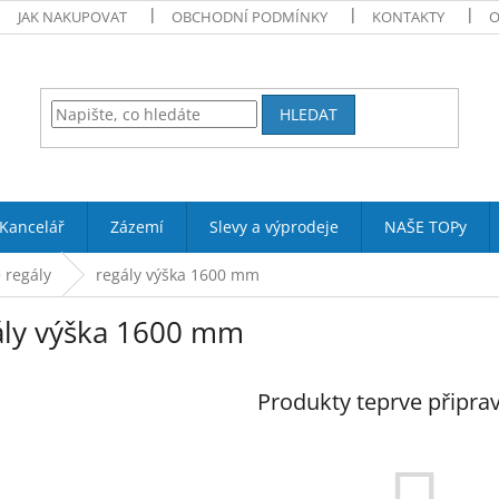
JAK NAKUPOVAT
OBCHODNÍ PODMÍNKY
KONTAKTY
O
HLEDAT
Kancelář
Zázemí
Slevy a výprodeje
NAŠE TOPy
 regály
regály výška 1600 mm
ály výška 1600 mm
Produkty teprve připra