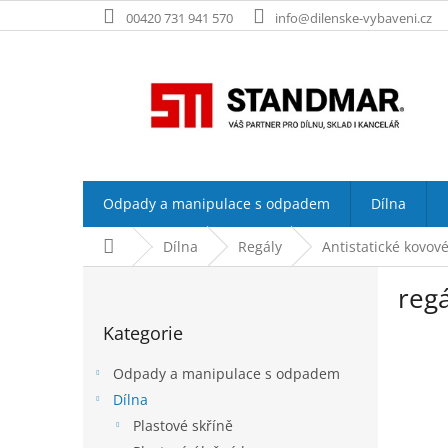
Přejít
00420 731 941 570
info@dilenske-vybaveni.cz
na
obsah
Odpady a manipulace s odpadem
Dílna
Domů
Dílna
Regály
Antistatické kovové
P
reg
o
Přeskočit
s
Kategorie
kategorie
t
r
Odpady a manipulace s odpadem
a
Dílna
n
Plastové skříně
n