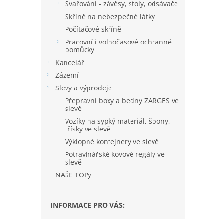
Svařování - závěsy, stoly, odsávače
Skříně na nebezpečné látky
Počítačové skříně
Pracovní i volnočasové ochranné
pomůcky
Kancelář
Zázemí
Slevy a výprodeje
Přepravní boxy a bedny ZARGES ve
slevě
Vozíky na sypký materiál, špony,
třísky ve slevě
Výklopné kontejnery ve slevě
Potravinářské kovové regály ve
slevě
NAŠE TOPy
INFORMACE PRO VÁS: