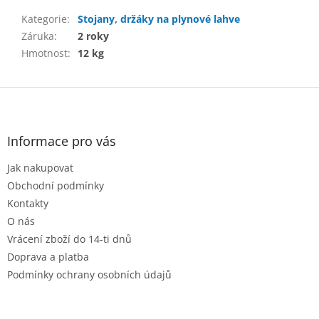
Kategorie
:
Stojany, držáky na plynové lahve
Záruka
:
2 roky
Hmotnost
:
12 kg
Z
á
p
a
Informace pro vás
t
Jak nakupovat
í
Obchodní podmínky
Kontakty
O nás
Vrácení zboží do 14-ti dnů
Doprava a platba
Podmínky ochrany osobních údajů