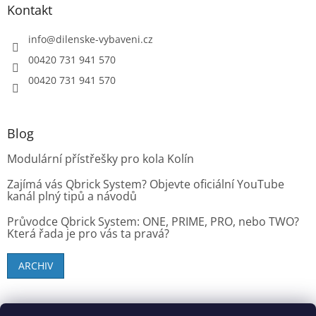
Kontakt
info
@
dilenske-vybaveni.cz
00420 731 941 570
00420 731 941 570
Blog
Modulární přístřešky pro kola Kolín
Zajímá vás Qbrick System? Objevte oficiální YouTube
kanál plný tipů a návodů
Průvodce Qbrick System: ONE, PRIME, PRO, nebo TWO?
Která řada je pro vás ta pravá?
ARCHIV
SK zákazníci - dielenske-vybavenie.sk