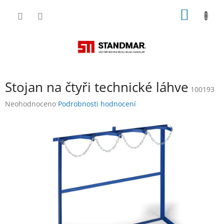
Přejít
NÁKUP
na
obsah
KOŠÍK
Stojan na čtyři technické láhve
100193
Průměrné
Neohodnoceno
Podrobnosti hodnocení
hodnocení
produktu
je
0,0
z
5
hvězdiček.