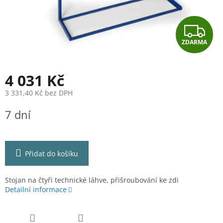
Z
ZDARMA
D
A
4 031 Kč
R
3 331,40 Kč bez DPH
Měrná
M
7 dní
cena:
A
Přidat do košíku
Stojan na čtyři technické láhve, přišroubování ke zdi
Detailní informace