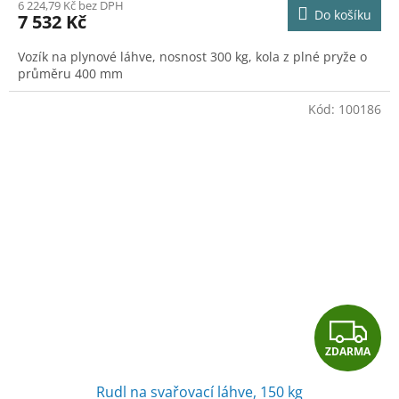
M
6 224,79 Kč bez DPH
Do košíku
7 532 Kč
A
Vozík na plynové láhve, nosnost 300 kg, kola z plné pryže o
průměru 400 mm
Kód:
100186
Z
ZDARMA
D
Rudl na svařovací láhve, 150 kg