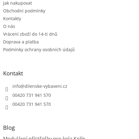
Jak nakupovat
í
p
r
Obchodní podmínky
v
Kontakty
k
O nás
y
Vrácení zboží do 14-ti dnů
v
ý
Doprava a platba
p
Podmínky ochrany osobních údajů
i
s
u
Kontakt
info
@
dilenske-vybaveni.cz
00420 731 941 570
00420 731 941 570
Blog
Modulární přístřešky pro kola Kolín