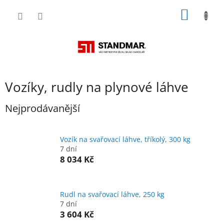
Přejít
NÁKUP
na
obsah
KOŠÍK
Vozíky, rudly na plynové láhve
Nejprodávanější
Vozík na svařovací láhve, tříkolý, 300 kg
7 dní
8 034 Kč
Rudl na svařovací láhve, 250 kg
7 dní
3 604 Kč