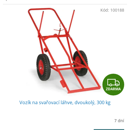
Kód:
100188
Z
ZDARMA
D
Vozík na svařovací láhve, dvoukolý, 300 kg
A
R
7 dní