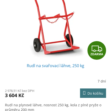
Z
ZDARMA
D
Rudl na svařovací láhve, 250 kg
A
R
7 dní
M
2 978,51 Kč bez DPH
Do košíku
3 604 Kč
A
Rudl na plynové láhve, nosnost 250 kg, kola z plné pryže o
průměru 200 mm