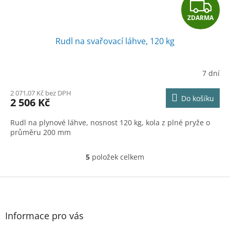
Z
ZDARMA
D
Rudl na svařovací láhve, 120 kg
A
R
7 dní
M
2 071,07 Kč bez DPH
Do košíku
2 506 Kč
A
Rudl na plynové láhve, nosnost 120 kg, kola z plné pryže o
průměru 200 mm
5
položek celkem
O
v
l
Z
á
á
d
p
a
a
Informace pro vás
c
t
í