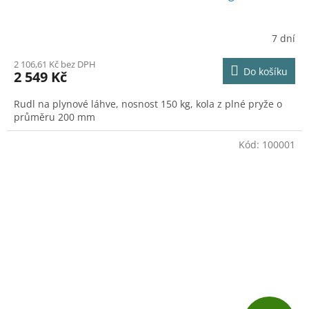
A
R
7 dní
M
2 106,61 Kč bez DPH
Do košíku
2 549 Kč
A
Rudl na plynové láhve, nosnost 150 kg, kola z plné pryže o
průměru 200 mm
Kód:
100001