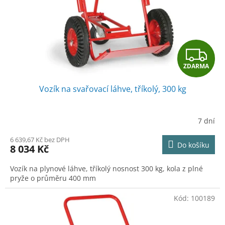
o
d
u
k
t
Z
ů
ZDARMA
D
Vozík na svařovací láhve, tříkolý, 300 kg
A
R
7 dní
M
6 639,67 Kč bez DPH
Do košíku
8 034 Kč
A
Vozík na plynové láhve, tříkolý nosnost 300 kg, kola z plné
pryže o průměru 400 mm
Kód:
100189