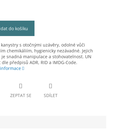
idat do košíku
 kanystry s otočnými uzávěry, odolné vůči
ím chemikáliím, hygienicky nezávadné. Jejich
 je snadná manipulace a stohovatelnost. UN
át dle předpisů ADR, RID a IMDG-Code.
 informace
ZEPTAT SE
SDÍLET