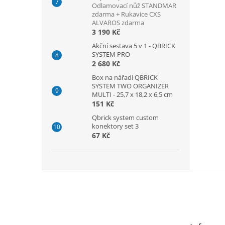
Odlamovací nůž STANDMAR
zdarma + Rukavice CXS
ALVAROS zdarma
3 190 Kč
Akční sestava 5 v 1 - QBRICK
SYSTEM PRO
2 680 Kč
Box na nářadí QBRICK
SYSTEM TWO ORGANIZER
MULTI - 25,7 x 18,2 x 6,5 cm
151 Kč
Qbrick system custom
konektory set 3
67 Kč
Z
á
p
a
t