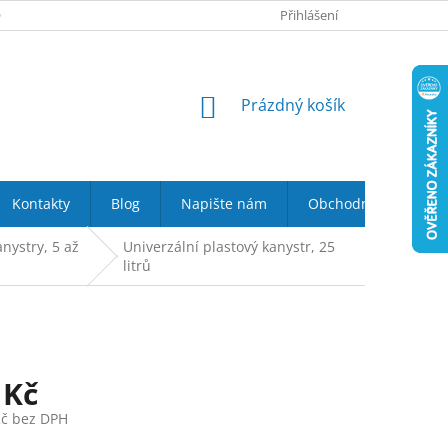
 NÁS
VRÁCENÍ ZBOŽÍ DO 14-TI DNŮ
Přihlášení
DOPRAVA A PLATBA
NÁKUPNÍ
Prázdný košík
KOŠÍK
Kontakty
Blog
Napište nám
Obchodní podmínky
nystry, 5 až
Univerzální plastový kanystr, 25
litrů
 Kč
Kč bez DPH