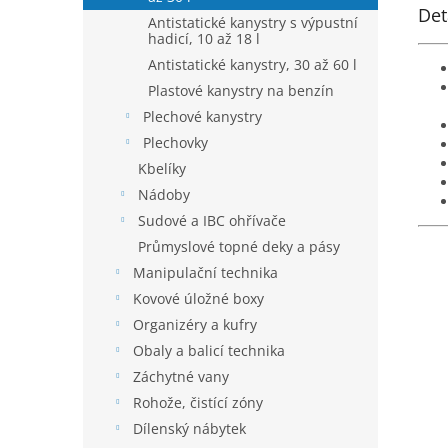
Det
Antistatické kanystry s výpustní
hadicí, 10 až 18 l
Antistatické kanystry, 30 až 60 l
Plastové kanystry na benzín
Plechové kanystry
Plechovky
Kbelíky
Nádoby
Sudové a IBC ohřívače
Průmyslové topné deky a pásy
Manipulační technika
Kovové úložné boxy
Organizéry a kufry
Obaly a balicí technika
Záchytné vany
Rohože, čistící zóny
Dílenský nábytek