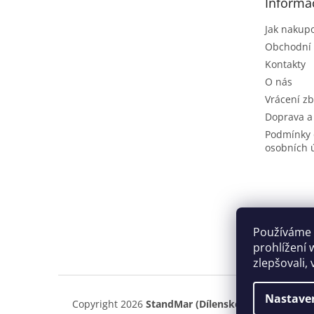
Informa
í
Jak nakup
Obchodní
Kontakty
O nás
Vrácení zb
Doprava a
Podmínky 
osobních 
Používáme 
prohlížení 
zlepšovali,
Nastave
Copyright 2026
StandMar (Dílenské vybavení)
. Vš