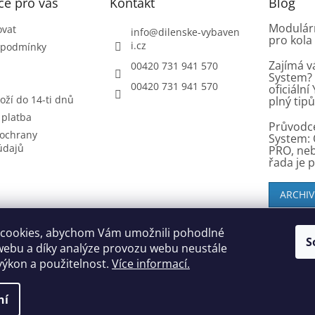
ce pro vás
Kontakt
Blog
Modulárn
ovat
info
@
dilenske-vybaven
pro kola
i.cz
 podmínky
Zajímá v
00420 731 941 570
System? 
00420 731 941 570
oficiáln
oží do 14-ti dnů
plný tip
 platba
Průvodc
ochrany
System: 
údajů
PRO, ne
řada je 
ARCHIV
cookies, abychom Vám umožnili pohodlné
S
SK zákazníci - dielenske-vybavenie.sk
webu a díky analýze provozu webu neustále
 výkon a použitelnost.
Více informací.
ní
echna práva vyhrazena.