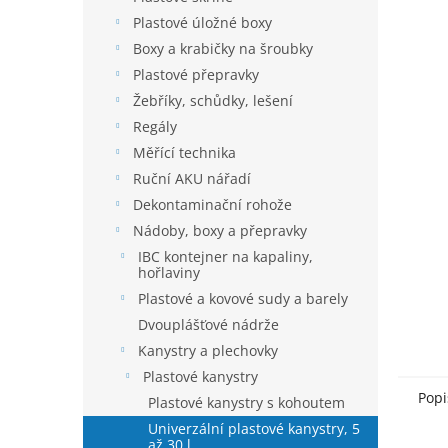
n
5
í
Plastové úložné boxy
hvězdič
p
Boxy a krabičky na šroubky
a
Plastové přepravky
n
Žebříky, schůdky, lešení
e
Regály
l
Měřící technika
Ruční AKU nářadí
Dekontaminační rohože
Nádoby, boxy a přepravky
IBC kontejner na kapaliny,
hořlaviny
Plastové a kovové sudy a barely
Dvouplášťové nádrže
Kanystry a plechovky
Plastové kanystry
Popi
Plastové kanystry s kohoutem
Univerzální plastové kanystry, 5
až 30 l