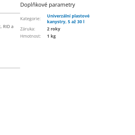
Doplňkové parametry
Univerzální plastové
Kategorie
:
kanystry, 5 až 30 l
, RID a
Záruka
:
2 roky
Hmotnost
:
1 kg