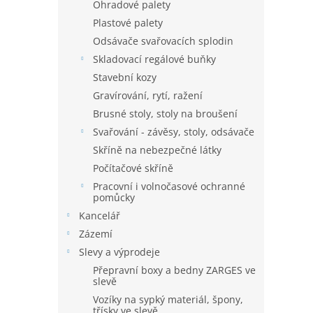
Ohradové palety
Plastové palety
Odsávače svařovacích splodin
Skladovací regálové buňky
Stavební kozy
Gravírování, rytí, ražení
Brusné stoly, stoly na broušení
Svařování - závěsy, stoly, odsávače
Skříně na nebezpečné látky
Počítačové skříně
Pracovní i volnočasové ochranné
pomůcky
Kancelář
Zázemí
Slevy a výprodeje
Přepravní boxy a bedny ZARGES ve
slevě
Vozíky na sypký materiál, špony,
třísky ve slevě