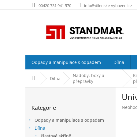
Přejít
00420 731 941 570
info@dilenske-vybaveni.cz
na
obsah
Odpady a manipulace s odpadem
Dílna
Nádoby, boxy a
K
Domů
Dílna
přepravky
p
P
Univ
o
Přeskočit
s
Kategorie
Průměr
Neoho
kategorie
t
hodnoc
r
produk
Odpady a manipulace s odpadem
a
je
Dílna
n
0,0
Plastové skříně
z