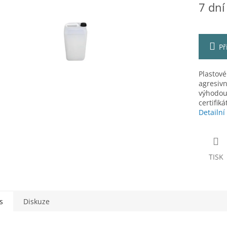
7 dní
cena:
ek.
Př
Plastové
agresivn
výhodou
certifik
Detailní
TISK
s
Diskuze