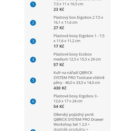
7,5 x 11 x 16,5 cm
23 Kč
Plastový box Ergobox 2 7,5 x
16,1 x 11,6 cm
27 Kč
Plastové boxy Ergobox 1 - 7,5
x 11,6 x 11,2 cm
17 Kč
Plastové boxy Ecobox
medium 12,5 x 15,5 x 24 cm
57 Kč
Kufr na nářadí QBRICK
SYSTEM PRO Toolcase včetně
pěny - 46,0 x 33,5 x 14,0 cm
430 Kč
Plastové boxy Ergobox 3 -
12,6 x 17 x 24 cm
54 Kč
Dílenský pojízdný ponk
QBRICK SYSTEM PRO Drawer
Workshop Set 1 2.0
+
doplněk produktu +