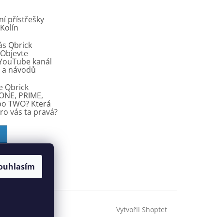
í přístřešky
 Kolín
ás Qbrick
Objevte
í YouTube kanál
ů a návodů
e Qbrick
ONE, PRIME,
bo TWO? Která
pro vás ta pravá?
ouhlasím
Vytvořil Shoptet