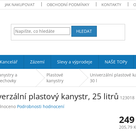
JAK NAKUPOVAT
OBCHODNÍ PODMÍNKY
KONTAKTY
O
HLEDAT
Kancelář
Zázemí
Slevy a výprodeje
NAŠE TOPy
anystry a
Plastové
Univerzální plastové ka
lechovky
kanystry
30 l
erzální plastový kanystr, 25 litrů
123018
né
dnoceno
Podrobnosti hodnocení
ení
249
tu
205,79 
Měrná