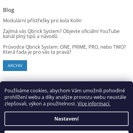
Blog
Modulární přístřešky pro kola Kolín
Zajímá vás Qbrick System? Objevte oficiální YouTube
kanál plný tipů a návodů
Průvodce Qbrick System: ONE, PRIME, PRO, nebo TWO?
Která řada je pro vás ta pravá?
ARCHIV
SK zákazníci - dielenske-vybavenie.sk
Používáme cookies, abychom Vám umožnili pohodlné
prohlížení webu a díky analýze provozu webu neustále
zlepšovali, výkon a použitelnost.
Více informací.
Vytvořil Shoptet
Nastavení
Copyright 2026
StandMar (Dílenské vybavení)
. Všechna