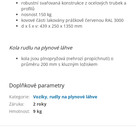
robustní svařovaná konstrukce z ocelových trubek a
profilů
nosnost 150 kg
kovové části lakovány práškově červenou RAL 3000
d x š x v: 439 x 250 x 1350 mm
Kola rudlu na plynové láhve
kola jsou plnopryžová (nehrozí propíchnutí) o
průměru 200 mm s kluzným ložiskem
Doplňkové parametry
Kategorie
:
Vozíky, rudly na plynové láhve
Záruka
:
2 roky
Hmotnost
:
9 kg
Z
á