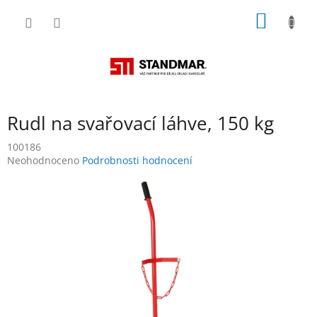
Přejít
NÁKUP
na
obsah
KOŠÍK
Rudl na svařovací láhve, 150 kg
100186
Průměrné
Neohodnoceno
Podrobnosti hodnocení
hodnocení
produktu
je
0,0
z
5
hvězdiček.