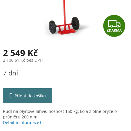
Z
ZDARMA
D
A
2 549 Kč
R
2 106,61 Kč bez DPH
Měrná
M
7 dní
cena:
A
Přidat do košíku
Rudl na plynové láhve, nosnost 150 kg, kola z plné pryže o
průměru 200 mm
Detailní informace