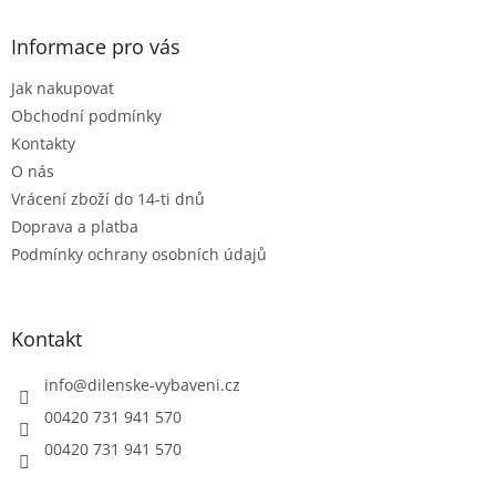
p
a
Informace pro vás
t
Jak nakupovat
í
Obchodní podmínky
Kontakty
O nás
Vrácení zboží do 14-ti dnů
Doprava a platba
Podmínky ochrany osobních údajů
Kontakt
info
@
dilenske-vybaveni.cz
00420 731 941 570
00420 731 941 570