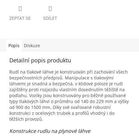
ZEPTAT SE
SDÍLET
Popis
Diskuze
Detailní popis produktu
Rudl na tlakové láhve je konstruován při zachování všech
bezpečnostních předpisů. Manipulace s tlakovými
láhvemi je snadná a bezpečná, v klidové poloze je rudl
zajištěny proti rozjezdu vlastním dosednutím těžiště na
podlahu. Vozíky jsou konstruovány pro běžně používané
typy tlakových láhví o průměru od 140 do 229 mm a výšky
od 900 do 1500 mm. Díky své svařované robustní
konstrukci z ocelových trubek a profilů vhodný i do
těžších provozů.
Konstrukce rudlu na plynové láhve