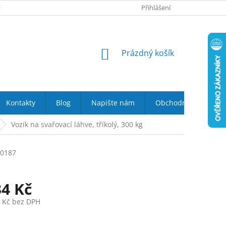
 NÁS
VRÁCENÍ ZBOŽÍ DO 14-TI DNŮ
Přihlášení
DOPRAVA A PLATBA
NÁKUPNÍ
Prázdný košík
KOŠÍK
Kontakty
Blog
Napište nám
Obchodní podmínky
Vozík na svařovací láhve, tříkolý, 300 kg
0187
34 Kč
7 Kč bez DPH