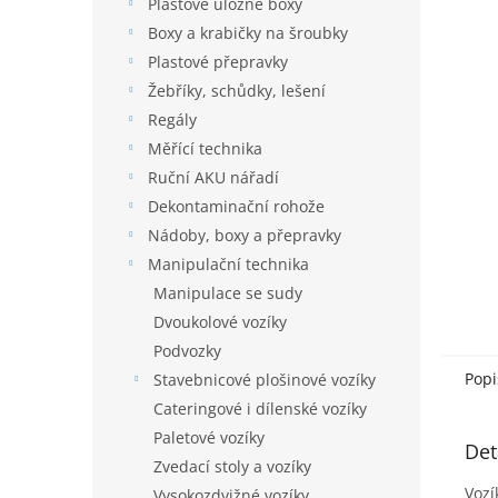
í
Plastové úložné boxy
hvězdič
p
Boxy a krabičky na šroubky
a
Plastové přepravky
n
Žebříky, schůdky, lešení
e
Regály
l
Měřící technika
Ruční AKU nářadí
Dekontaminační rohože
Nádoby, boxy a přepravky
Manipulační technika
Manipulace se sudy
Dvoukolové vozíky
Podvozky
Popi
Stavebnicové plošinové vozíky
Cateringové i dílenské vozíky
Paletové vozíky
Det
Zvedací stoly a vozíky
Vozí
Vysokozdvižné vozíky