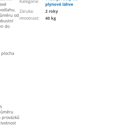
Kategorie
:
dové
plynové láhve
 podlahu.
Záruka
:
2 roky
průměru od
Hmotnost
:
40 kg
obustní
en do
á plocha
 s
průměru
a provázků
životnost