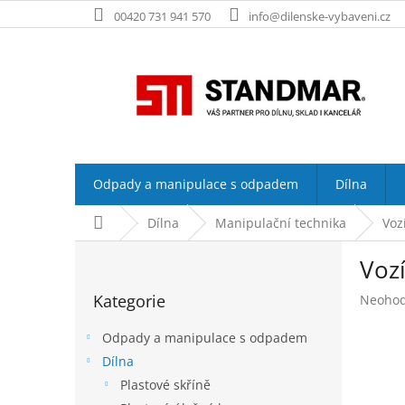
Přejít
00420 731 941 570
info@dilenske-vybaveni.cz
na
obsah
Odpady a manipulace s odpadem
Dílna
Domů
Dílna
Manipulační technika
Voz
P
Vozí
o
Přeskočit
s
Kategorie
Průměr
Neoho
kategorie
t
hodnoc
r
produk
Odpady a manipulace s odpadem
a
je
Dílna
n
0,0
Plastové skříně
z
n
5