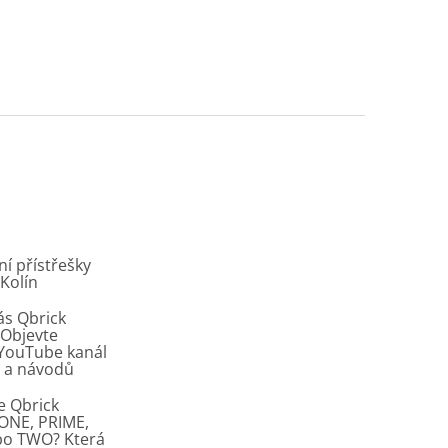
í přístřešky
 Kolín
ás Qbrick
Objevte
í YouTube kanál
ů a návodů
e Qbrick
ONE, PRIME,
bo TWO? Která