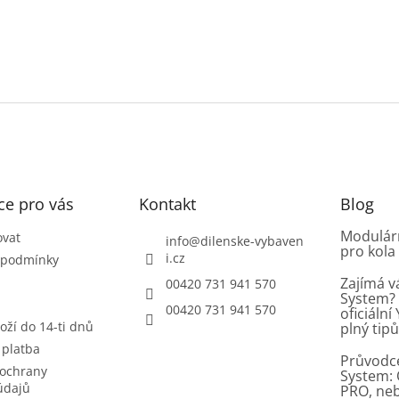
ce pro vás
Kontakt
Blog
Modulárn
ovat
info
@
dilenske-vybaven
pro kola
i.cz
 podmínky
Zajímá v
00420 731 941 570
System? 
00420 731 941 570
oficiáln
oží do 14-ti dnů
plný tip
 platba
Průvodc
ochrany
System: 
údajů
PRO, ne