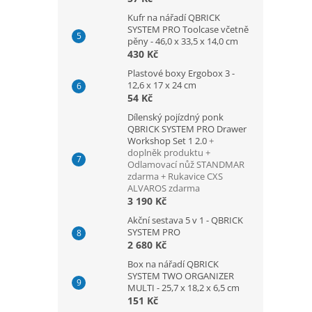
Kufr na nářadí QBRICK
SYSTEM PRO Toolcase včetně
pěny - 46,0 x 33,5 x 14,0 cm
430 Kč
Plastové boxy Ergobox 3 -
12,6 x 17 x 24 cm
54 Kč
Dílenský pojízdný ponk
QBRICK SYSTEM PRO Drawer
Workshop Set 1 2.0
+
doplněk produktu +
Odlamovací nůž STANDMAR
zdarma + Rukavice CXS
ALVAROS zdarma
3 190 Kč
Akční sestava 5 v 1 - QBRICK
SYSTEM PRO
2 680 Kč
Box na nářadí QBRICK
SYSTEM TWO ORGANIZER
MULTI - 25,7 x 18,2 x 6,5 cm
151 Kč