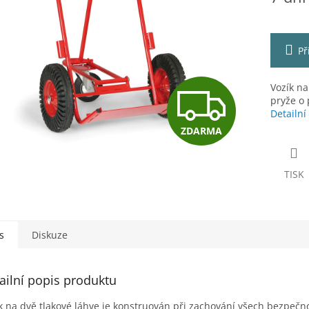
ek.
Př
Z
Vozík na
pryže o
Detailní
ZDARMA
D
TISK
A
R
s
Diskuze
ailní popis produktu
M
k na dvě tlakové láhve je konstruován při zachování všech bezpečn