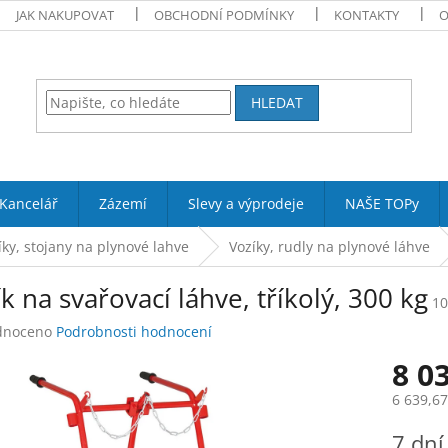
JAK NAKUPOVAT
OBCHODNÍ PODMÍNKY
KONTAKTY
O
HLEDAT
Kancelář
Zázemí
Slevy a výprodeje
NAŠE TOPy
íky, stojany na plynové lahve
Vozíky, rudly na plynové láhve
k na svařovací láhve, tříkolý, 300 kg
10
né
dnoceno
Podrobnosti hodnocení
ení
8 0
tu
6 639,6
Měrná
7 dní
cena: