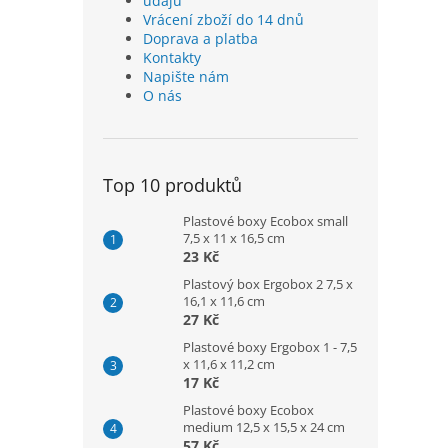
údajů
Vrácení zboží do 14 dnů
Doprava a platba
Kontakty
Napište nám
O nás
Top 10 produktů
Plastové boxy Ecobox small
7,5 x 11 x 16,5 cm
23 Kč
Plastový box Ergobox 2 7,5 x
16,1 x 11,6 cm
27 Kč
Plastové boxy Ergobox 1 - 7,5
x 11,6 x 11,2 cm
17 Kč
Plastové boxy Ecobox
medium 12,5 x 15,5 x 24 cm
57 Kč