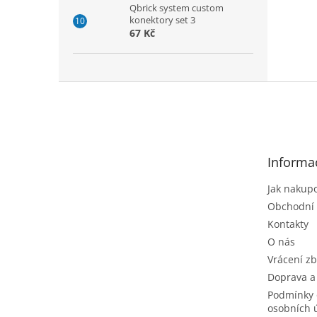
Qbrick system custom
konektory set 3
67 Kč
Z
á
p
a
t
Informa
í
Jak nakup
Obchodní
Kontakty
O nás
Vrácení zb
Doprava a
Podmínky 
osobních 