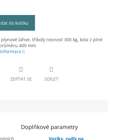
idat do košíku
 plynové láhve, tříkolý nosnost 300 kg, kola z plné
 průměru 400 mm
 informace
ZEPTAT SE
SDÍLET
Doplňkové parametry
ostních
Vozíky, rudly na