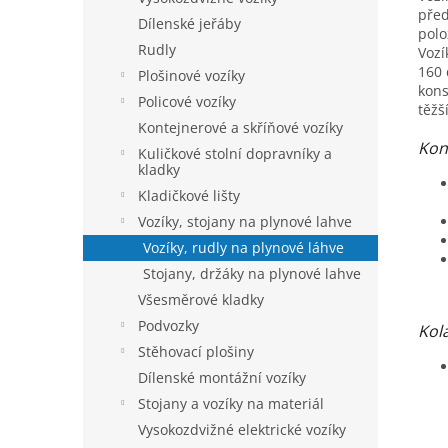
před
Dílenské jeřáby
polo
Rudly
Vozí
160 
Plošinové vozíky
kons
Policové vozíky
těžš
Kontejnerové a skříňové vozíky
Kon
Kuličkové stolní dopravníky a
kladky
Kladičkové lišty
Vozíky, stojany na plynové lahve
Vozíky, rudly na plynové láhve
Stojany, držáky na plynové lahve
Všesměrové kladky
Podvozky
Kol
Stěhovací plošiny
Dílenské montážní vozíky
Stojany a vozíky na materiál
Vysokozdvižné elektrické vozíky