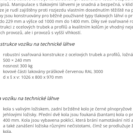
pisů. Manipulace s tlakovými láhvemi je snadná a bezpečná, v kli
A
ze je rudl zajištěny proti rozjezdu vlastním dosednutím těžiště na
ky jsou konstruovány pro běžně používané typy tlakových láhví o 
do 229 mm a výšce od 1000 mm do 1400 mm. Díky své svařované r
trukci z ocelových trubek a profilů a kvalitním kolům je vhodný nej
ích provozů, ale i provozů s vyšší vlhkostí.
strukce vozíku na technické láhve
robustní svařovaná konstrukce z ocelových trubek a profilů, ložn
500 × 240 mm
nosnost 300 kg
kovové části lakovány práškově červenou RAL 3000
d x š x v: 1026 x 800 x 970 mm
a vozíku na technické láhve
kola s valivým ložiskem, zadní bržděné kolo je černé plnopryžové
jehlovými ložisky. Přední dvě kola jsou foukaná (bantam) kola o 
400 mm. Kola jsou vybavena poklicí, která brání namotávání nití 
a také zanášení ložiska různými nečistotami, čímž se prodlužuje 
kola.