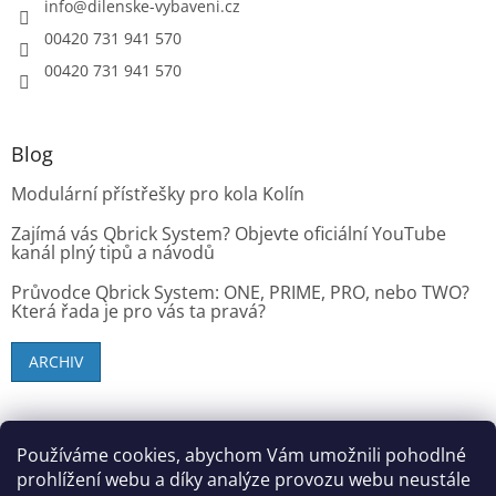
info
@
dilenske-vybaveni.cz
00420 731 941 570
00420 731 941 570
Blog
Modulární přístřešky pro kola Kolín
Zajímá vás Qbrick System? Objevte oficiální YouTube
kanál plný tipů a návodů
Průvodce Qbrick System: ONE, PRIME, PRO, nebo TWO?
Která řada je pro vás ta pravá?
ARCHIV
SK zákazníci - dielenske-vybavenie.sk
Používáme cookies, abychom Vám umožnili pohodlné
prohlížení webu a díky analýze provozu webu neustále