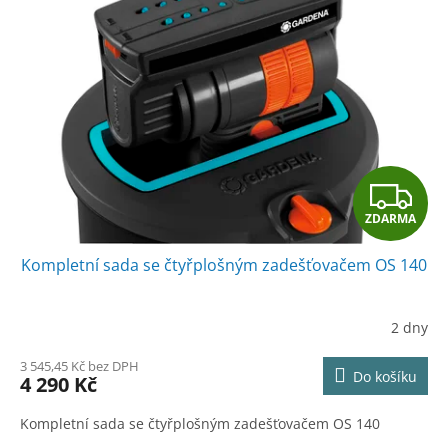
Z
ZDARMA
D
Kompletní sada se čtyřplošným zadešťovačem OS 140
A
R
2 dny
M
3 545,45 Kč bez DPH
Do košíku
4 290 Kč
A
Kompletní sada se čtyřplošným zadešťovačem OS 140