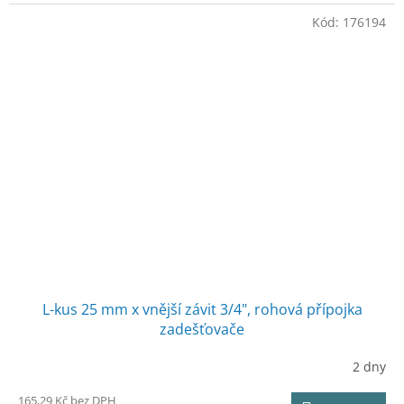
Kód:
176194
L-kus 25 mm x vnější závit 3/4", rohová přípojka
zadešťovače
2 dny
165,29 Kč bez DPH