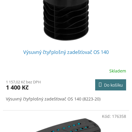
o
d
u
k
t
ů
Výsuvný čtyřplošný zadešťovač OS 140
Skladem
1 157,02 Kč bez DPH
Do košíku
1 400 Kč
Výsuvný čtyřplošný zadešťovač OS 140 (
8223-20)
Kód:
176358