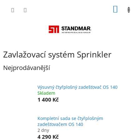
Přejít
NÁKUP
na
obsah
KOŠÍK
Zavlažovací systém Sprinkler
Nejprodávanější
Výsuvný čtyřplošný zadešťovač OS 140
Skladem
1 400 Kč
Kompletní sada se čtyřplošným
zadešťovačem OS 140
2 dny
4 290 Kč