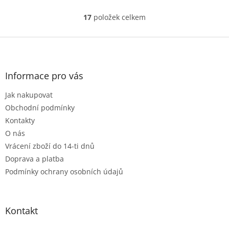
17
položek celkem
O
v
l
Z
á
á
d
p
a
a
Informace pro vás
c
t
í
Jak nakupovat
í
p
r
Obchodní podmínky
v
Kontakty
k
O nás
y
Vrácení zboží do 14-ti dnů
v
ý
Doprava a platba
p
Podmínky ochrany osobních údajů
i
s
u
Kontakt