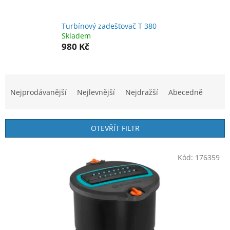
Turbínový zadešťovač T 380
Skladem
980 Kč
Ř
a
Nejprodávanější
Nejlevnější
Nejdražší
Abecedně
z
e
n
OTEVŘÍT FILTR
í
p
V
r
Kód:
176359
ý
o
p
d
i
u
s
k
p
t
r
ů