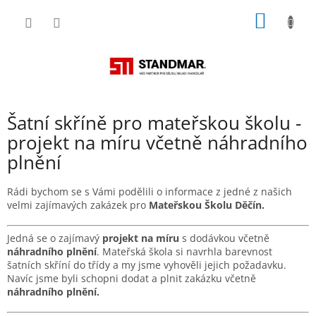
Přejít
NÁKUP
na
obsah
KOŠÍK
Šatní skříně pro mateřskou školu -
projekt na míru včetně náhradního
plnění
Rádi bychom se s Vámi podělili o informace z jedné z našich
velmi zajímavých zakázek pro
Mateřskou Školu Děčín.
Jedná se o zajímavý
projekt na míru
s dodávkou včetně
náhradního plnění
. Mateřská škola si navrhla barevnost
šatních skříní do třídy a my jsme vyhověli jejich požadavku.
Navíc jsme byli schopni dodat a plnit zakázku včetně
náhradního plnění.