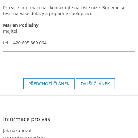
Pro více informací nás kontaktujte na čísle níže. Budeme se
těšit na Vaše dotazy a případně spolupráci.
Marian Podleśny
majitel
tel. +420 605 869 064
PŘEDCHOZÍ ČLÁNEK
DALŠÍ ČLÁNEK
Z
á
p
a
Informace pro vás
t
Jak nakupovat
í