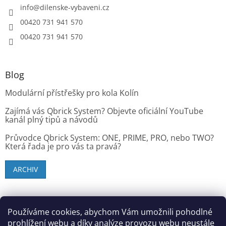
info
@
dilenske-vybaveni.cz
00420 731 941 570
00420 731 941 570
Blog
Modulární přístřešky pro kola Kolín
Zajímá vás Qbrick System? Objevte oficiální YouTube
kanál plný tipů a návodů
Průvodce Qbrick System: ONE, PRIME, PRO, nebo TWO?
Která řada je pro vás ta pravá?
ARCHIV
SK zákazníci - dielenske-vybavenie.sk
Používáme cookies, abychom Vám umožnili pohodlné
prohlížení webu a díky analýze provozu webu neustále