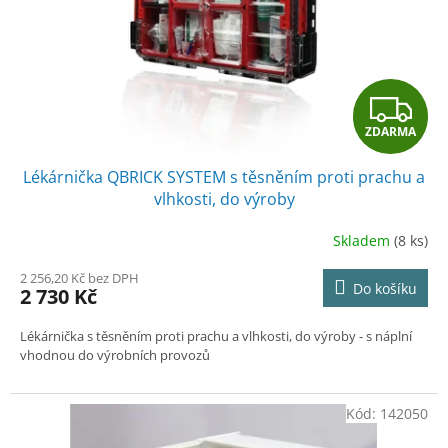
o
d
u
k
t
Z
ů
ZDARMA
D
Lékárnička QBRICK SYSTEM s těsněním proti prachu a
A
vlhkosti, do výroby
R
Skladem
(8 ks)
M
2 256,20 Kč bez DPH
Do košíku
2 730 Kč
A
Lékárnička s těsněním proti prachu a vlhkosti, do výroby - s náplní
vhodnou do výrobních provozů
Kód:
142050