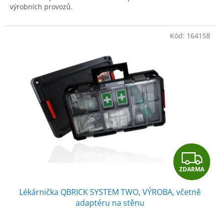
výrobních provozů.
Kód:
164158
Z
ZDARMA
D
Lékárnička QBRICK SYSTEM TWO, VÝROBA, včetně
A
adaptéru na stěnu