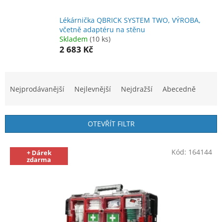
Lékárnička QBRICK SYSTEM TWO, VÝROBA,
včetně adaptéru na stěnu
Skladem
(10 ks)
2 683 Kč
Ř
a
Nejprodávanější
Nejlevnější
Nejdražší
Abecedně
z
e
n
OTEVŘÍT FILTR
í
p
V
r
Kód:
164144
+ Dárek
ý
zdarma
o
p
d
i
u
s
k
p
t
r
ů