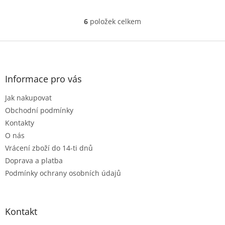
6
položek celkem
O
v
l
Z
á
á
d
p
a
a
Informace pro vás
c
t
í
Jak nakupovat
í
p
r
Obchodní podmínky
v
Kontakty
k
O nás
y
Vrácení zboží do 14-ti dnů
v
ý
Doprava a platba
p
Podmínky ochrany osobních údajů
i
s
u
Kontakt