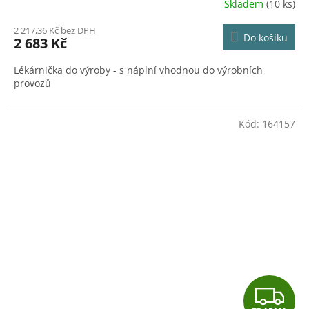
R
Skladem
(10 ks)
M
2 217,36 Kč bez DPH
Do košíku
2 683 Kč
A
Lékárnička do výroby - s náplní vhodnou do výrobních
provozů
Kód:
164157
Z