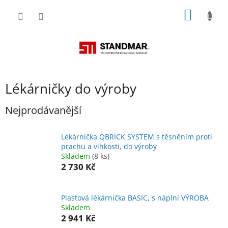
Přejít
NÁKUP
na
obsah
KOŠÍK
Lékárničky do výroby
Nejprodávanější
Lékárnička QBRICK SYSTEM s těsněním proti
prachu a vlhkosti, do výroby
Skladem
(8 ks)
2 730 Kč
Plastová lékárnička BASIC, s náplní VÝROBA
Skladem
2 941 Kč