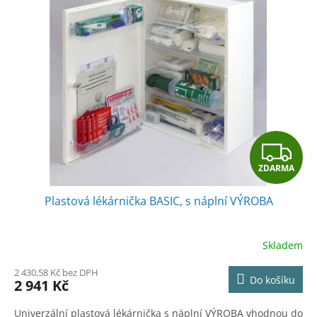
Z
ZDARMA
D
Plastová lékárnička BASIC, s náplní VÝROBA
A
R
Skladem
M
2 430,58 Kč bez DPH
Do košíku
2 941 Kč
A
Univerzální plastová lékárnička s náplní VÝROBA vhodnou do