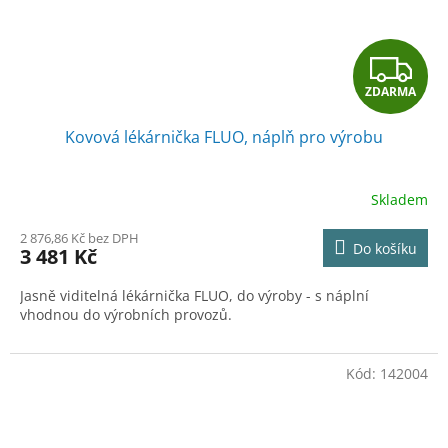
Z
ZDARMA
D
Kovová lékárnička FLUO, náplň pro výrobu
A
R
Skladem
M
2 876,86 Kč bez DPH
Do košíku
3 481 Kč
A
Jasně viditelná lékárnička FLUO, do výroby - s náplní
vhodnou do výrobních provozů.
Kód:
142004