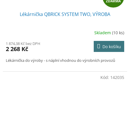
ZDARMA
D
Lékárnička QBRICK SYSTEM TWO, VÝROBA
A
R
Skladem
(10 ks)
M
1 874,38 Kč bez DPH
Do košíku
2 268 Kč
A
Lékárnička do výroby - s náplní vhodnou do výrobních provozů
Kód:
142035