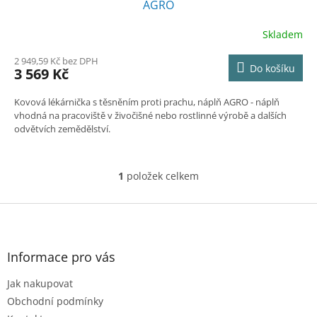
A
AGRO
R
Skladem
M
2 949,59 Kč bez DPH
Do košíku
3 569 Kč
A
Kovová lékárnička s těsněním proti prachu, náplň AGRO - náplň
vhodná na pracoviště v živočišné nebo rostlinné výrobě a dalších
odvětvích zemědělství.
1
položek celkem
O
v
l
Z
á
á
d
p
a
a
Informace pro vás
c
t
í
Jak nakupovat
í
p
r
Obchodní podmínky
v