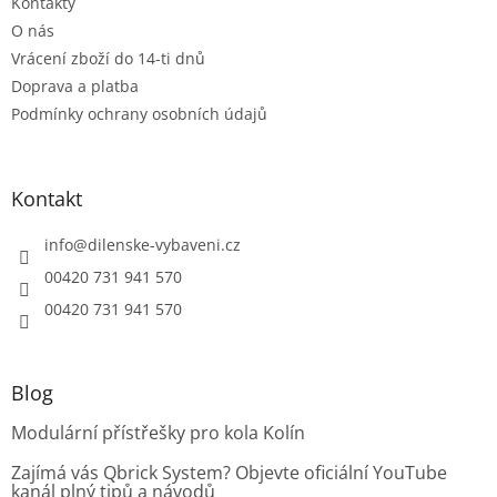
Kontakty
k
O nás
y
Vrácení zboží do 14-ti dnů
v
ý
Doprava a platba
p
Podmínky ochrany osobních údajů
i
s
u
Kontakt
info
@
dilenske-vybaveni.cz
00420 731 941 570
00420 731 941 570
Blog
Modulární přístřešky pro kola Kolín
Zajímá vás Qbrick System? Objevte oficiální YouTube
kanál plný tipů a návodů