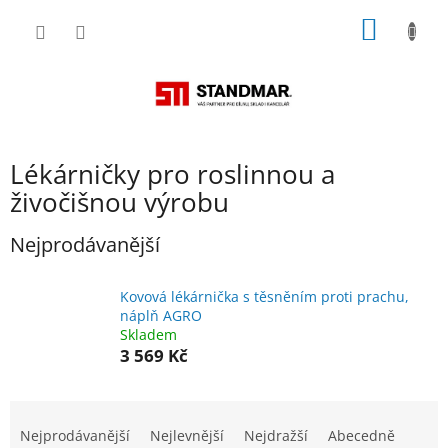
Přejít
NÁKUP
na
obsah
KOŠÍK
Lékárničky pro roslinnou a
živočišnou výrobu
Nejprodávanější
Kovová lékárnička s těsněním proti prachu,
náplň AGRO
Skladem
3 569 Kč
Ř
a
Nejprodávanější
Nejlevnější
Nejdražší
Abecedně