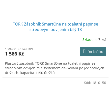
TORK Zásobník SmartOne na toaletní papír se
středovým odvíjením bílý T8
Skladem
(5 ks)
1 294,21 Kč bez DPH
Do košíku
1 566 Kč
Plastový zásobník TORK SmartOne na toaletní papír se
středovým odvíjením a systémem dávkování po jednotlivých
útržcích, kapacita 1150 útržků
Kód:
1810150