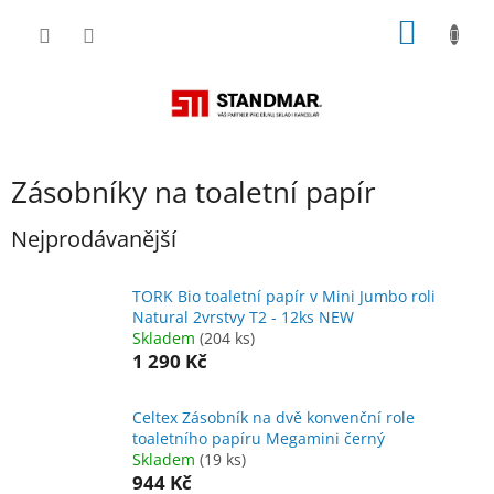
Přejít
NÁKUP
na
obsah
KOŠÍK
Zásobníky na toaletní papír
Nejprodávanější
TORK Bio toaletní papír v Mini Jumbo roli
Natural 2vrstvy T2 - 12ks NEW
Skladem
(204 ks)
1 290 Kč
Celtex Zásobník na dvě konvenční role
toaletního papíru Megamini černý
Skladem
(19 ks)
944 Kč