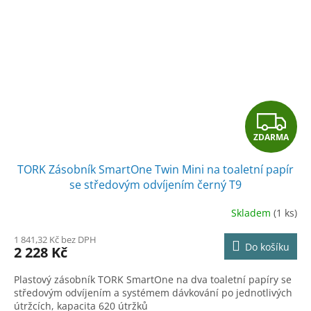
Z
ZDARMA
D
TORK Zásobník SmartOne Twin Mini na toaletní papír
A
se středovým odvíjením černý T9
R
Skladem
(1 ks)
M
1 841,32 Kč bez DPH
Do košíku
2 228 Kč
A
Plastový zásobník TORK SmartOne na dva toaletní papíry se
středovým odvíjením a systémem dávkování po jednotlivých
útržcích, kapacita 620 útržků