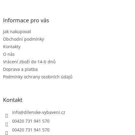
Z
a
á
c
á
n
í
p
í
p
a
Informace pro vás
r
t
v
Jak nakupovat
í
k
Obchodní podmínky
y
v
Kontakty
ý
O nás
p
Vrácení zboží do 14-ti dnů
i
s
Doprava a platba
u
Podmínky ochrany osobních údajů
Kontakt
info
@
dilenske-vybaveni.cz
00420 731 941 570
00420 731 941 570