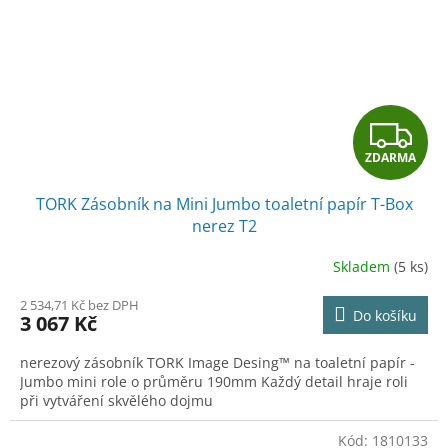
Z
ZDARMA
D
TORK Zásobník na Mini Jumbo toaletní papír T-Box
A
nerez T2
R
Skladem
(5 ks)
M
2 534,71 Kč bez DPH
Do košíku
3 067 Kč
A
nerezový zásobník TORK Image Desing™ na toaletní papír -
Jumbo mini role o průměru 190mm Každý detail hraje roli
při vytváření skvělého dojmu
Kód:
1810133