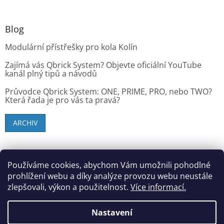
Blog
Modulární přístřešky pro kola Kolín
Zajímá vás Qbrick System? Objevte oficiální YouTube
kanál plný tipů a návodů
Průvodce Qbrick System: ONE, PRIME, PRO, nebo TWO?
Která řada je pro vás ta pravá?
ARCHIV
SK zákazníci - dielenske-vybavenie.sk
Používáme cookies, abychom Vám umožnili pohodlné
prohlížení webu a díky analýze provozu webu neustále
zlepšovali, výkon a použitelnost.
Více informací.
Vytvořil Shoptet
Nastavení