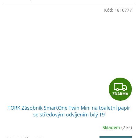
Kód:
1810777
Z
ZDARMA
D
TORK Zásobník SmartOne Twin Mini na toaletní papír
A
se středovým odvíjením bílý T9
R
Skladem
(2 ks)