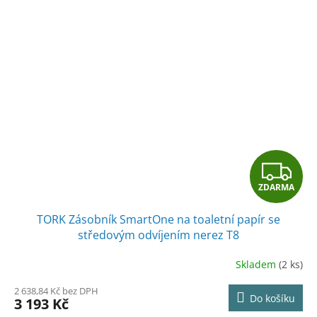
Z
ZDARMA
D
TORK Zásobník SmartOne na toaletní papír se
A
středovým odvíjením nerez T8
R
Skladem
(2 ks)
M
2 638,84 Kč bez DPH
Do košíku
3 193 Kč