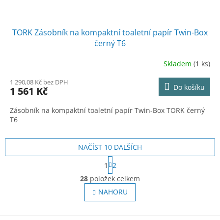
TORK Zásobník na kompaktní toaletní papír Twin-Box
černý T6
Skladem
(1 ks)
1 290,08 Kč bez DPH
Do košíku
1 561 Kč
Zásobník na kompaktní toaletní papír Twin-Box TORK černý
T6
NAČÍST 10 DALŠÍCH
S
1
2
t
O
r
28
položek celkem
v
á
l
NAHORU
n
á
k
o
d
v