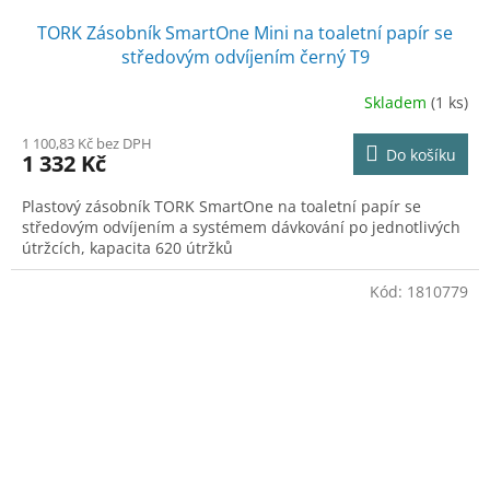
TORK Zásobník SmartOne Mini na toaletní papír se
středovým odvíjením černý T9
Skladem
(1 ks)
1 100,83 Kč bez DPH
Do košíku
1 332 Kč
Plastový zásobník TORK SmartOne na toaletní papír se
středovým odvíjením a systémem dávkování po jednotlivých
útržcích, kapacita 620 útržků
Kód:
1810779