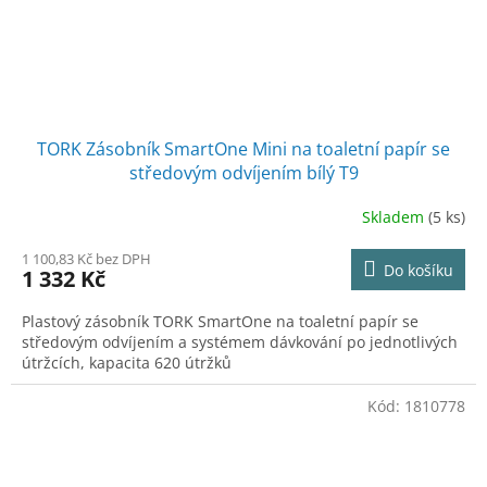
TORK Zásobník SmartOne Mini na toaletní papír se
středovým odvíjením bílý T9
Skladem
(5 ks)
1 100,83 Kč bez DPH
Do košíku
1 332 Kč
Plastový zásobník TORK SmartOne na toaletní papír se
středovým odvíjením a systémem dávkování po jednotlivých
útržcích, kapacita 620 útržků
Kód:
1810778