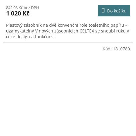
842,98 Kč bez DPH
Do košíku
1 020 Kč
Plastový zásobník na dvě konvenční role toaletního papíru -
uzamykatelný V nových zásobnících CELTEX se snoubí ruku v
ruce design a funkčnost
Kód:
1810780