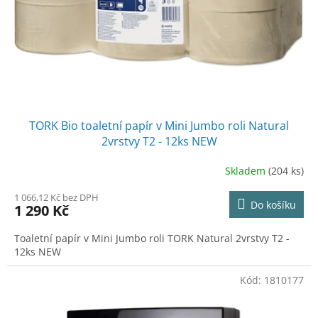
o
d
u
k
t
ů
TORK Bio toaletní papír v Mini Jumbo roli Natural
2vrstvy T2 - 12ks NEW
Skladem
(204 ks)
1 066,12 Kč bez DPH
Do košíku
1 290 Kč
Toaletní papír v Mini Jumbo roli TORK Natural 2vrstvy T2 -
12ks NEW
Kód:
1810177