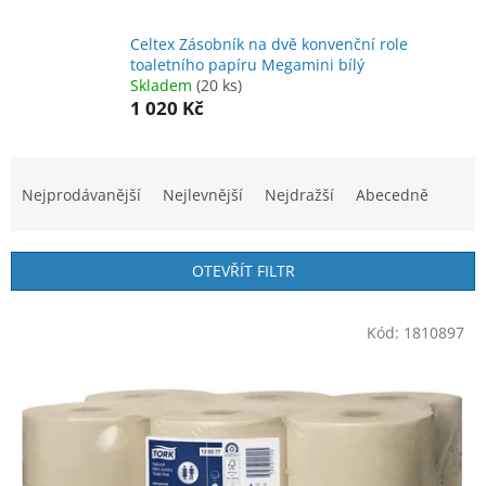
Celtex Zásobník na dvě konvenční role
toaletního papíru Megamini bílý
Skladem
(20 ks)
1 020 Kč
Ř
a
Nejprodávanější
Nejlevnější
Nejdražší
Abecedně
z
e
n
OTEVŘÍT FILTR
í
p
V
r
Kód:
1810897
ý
o
p
d
i
u
s
k
p
t
r
ů