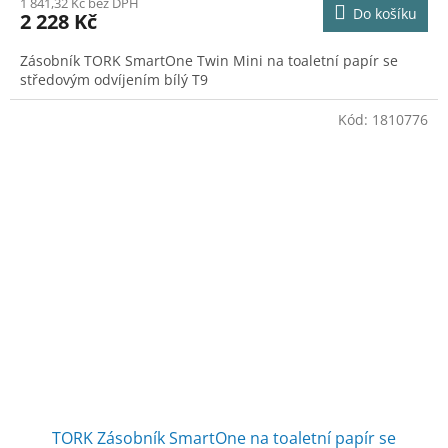
M
1 841,32 Kč bez DPH
Do košíku
2 228 Kč
A
Zásobník TORK SmartOne Twin Mini na toaletní papír se
středovým odvíjením bílý T9
Kód:
1810776
TORK Zásobník SmartOne na toaletní papír se