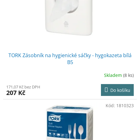
o
d
u
k
t
ů
TORK Zásobník na hygienické sáčky - hygokazeta bílá
B5
Skladem
(8 ks)
171,07 Kč bez DPH
Do košíku
207 Kč
Kód:
1810323