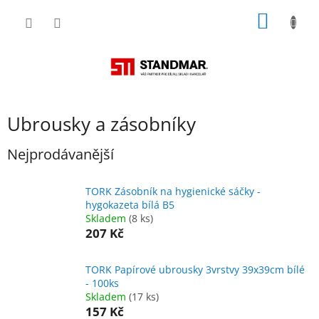
Přejít
NÁKUP
na
obsah
KOŠÍK
Ubrousky a zásobníky
Nejprodávanější
TORK Zásobník na hygienické sáčky -
hygokazeta bílá B5
Skladem
(8 ks)
207 Kč
TORK Papírové ubrousky 3vrstvy 39x39cm bílé
- 100ks
Skladem
(17 ks)
157 Kč