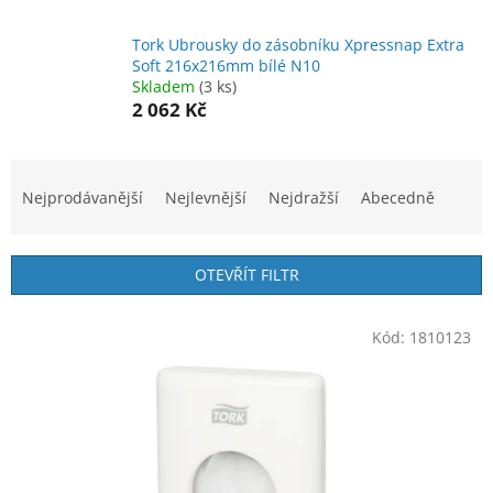
Tork Ubrousky do zásobníku Xpressnap Extra
Soft 216x216mm bílé N10
Skladem
(3 ks)
2 062 Kč
Ř
a
Nejprodávanější
Nejlevnější
Nejdražší
Abecedně
z
e
n
OTEVŘÍT FILTR
í
p
V
r
Kód:
1810123
ý
o
p
d
i
u
s
k
p
t
r
ů