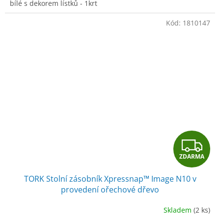
bílé s dekorem lístků - 1krt
Kód:
1810147
Z
ZDARMA
D
TORK Stolní zásobník Xpressnap™ Image N10 v
A
provedení ořechové dřevo
R
Skladem
(2 ks)