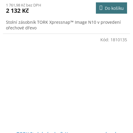
M
1 761,98 Kč bez DPH
Do košíku
2 132 Kč
A
Stolní zásobník TORK Xpressnap™ Image N10 v provedení
ořechové dřevo
Kód:
1810135