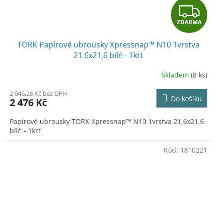
Z
ZDARMA
D
TORK Papírové ubrousky Xpressnap™ N10 1vrstva
A
21,6x21,6 bílé - 1krt
R
Skladem
(8 ks)
M
2 046,28 Kč bez DPH
Do košíku
2 476 Kč
A
Papírové ubrousky TORK Xpressnap™ N10 1vrstva 21,6x21,6
bílé - 1krt
Kód:
1810221