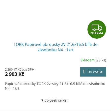
Z
ZDARMA
D
TORK Papírové ubrousky 2V 21,6x16,5 bílé do
A
zásobníku N4 - 1krt
R
Skladem
(25 ks)
M
2 399,17 Kč bez DPH
Do košíku
2 903 Kč
A
Papírové ubrousky TORK 2vrstvy 21,6x16,5 bílé do zásobníku
N4 - 1krt
7
položek celkem
O
v