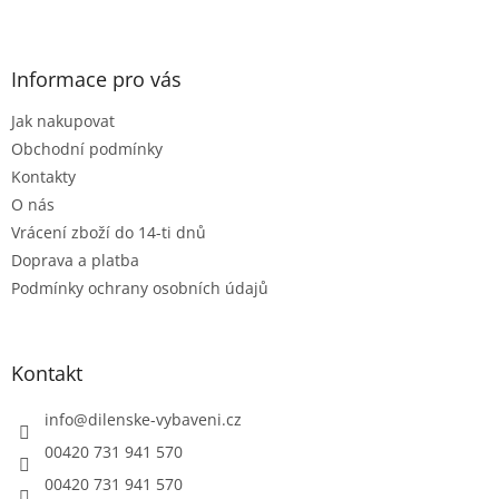
l
Z
á
á
d
p
a
a
Informace pro vás
c
t
í
Jak nakupovat
í
p
r
Obchodní podmínky
v
Kontakty
k
O nás
y
Vrácení zboží do 14-ti dnů
v
ý
Doprava a platba
p
Podmínky ochrany osobních údajů
i
s
u
Kontakt
info
@
dilenske-vybaveni.cz
00420 731 941 570
00420 731 941 570