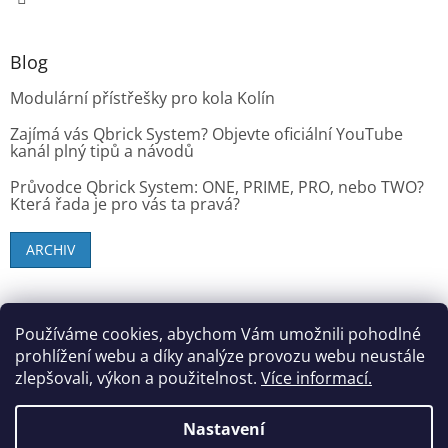
Blog
Modulární přístřešky pro kola Kolín
Zajímá vás Qbrick System? Objevte oficiální YouTube
kanál plný tipů a návodů
Průvodce Qbrick System: ONE, PRIME, PRO, nebo TWO?
Která řada je pro vás ta pravá?
ARCHIV
SK zákazníci - dielenske-vybavenie.sk
Používáme cookies, abychom Vám umožnili pohodlné
prohlížení webu a díky analýze provozu webu neustále
zlepšovali, výkon a použitelnost.
Více informací.
Vytvořil Shoptet
Nastavení