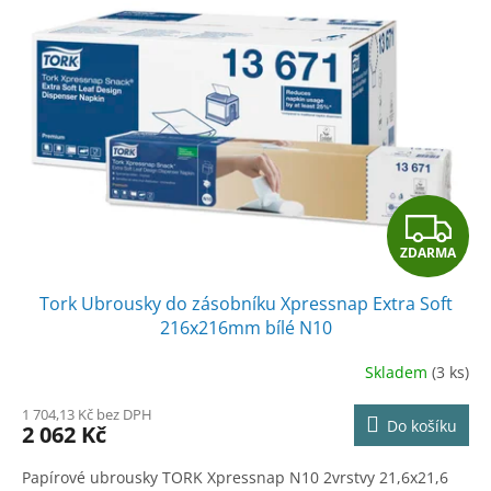
Z
ZDARMA
D
Tork Ubrousky do zásobníku Xpressnap Extra Soft
A
216x216mm bílé N10
R
Skladem
(3 ks)
M
1 704,13 Kč bez DPH
Do košíku
2 062 Kč
A
Papírové ubrousky TORK Xpressnap N10 2vrstvy 21,6x21,6