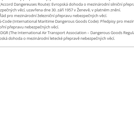
(Accord Dangereuses Route): Evropská dohoda o mezinárodní silniční přepr
zpečných věcí, uzavřena dne 30. září 1957 v Ženevě, v platném znění.
 Řád pro mezinárodní železniční přepravu nebezpečných věcí.
-Code (International Maritime Dangerous Goods Code): Předpisy pro mezi
řní přepravu nebezpečných věcí.
-DGR (The International Air Transport Association – Dangerous Goods Regula
pská dohoda o mezinárodní letecké přepravě nebezpečných věcí.