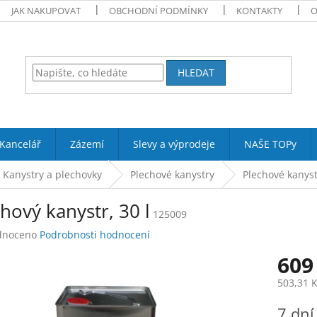
JAK NAKUPOVAT
OBCHODNÍ PODMÍNKY
KONTAKTY
O
HLEDAT
Kancelář
Zázemí
Slevy a výprodeje
NAŠE TOPy
Kanystry a plechovky
Plechové kanystry
Plechové kanystr
hový kanystr, 30 l
125009
né
dnoceno
Podrobnosti hodnocení
ení
609
tu
503,31 
Měrná
7 dní
cena: