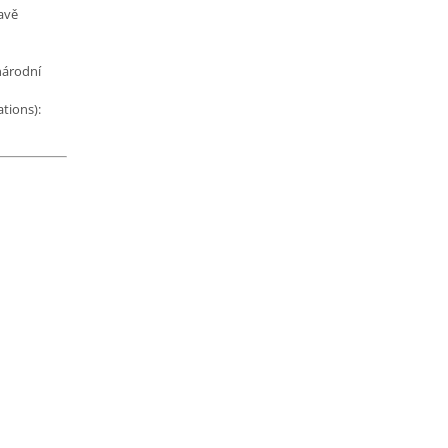
avě
národní
tions):