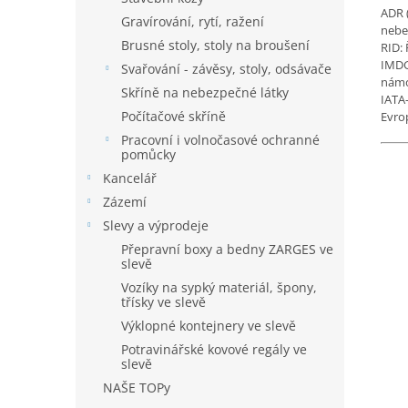
ADR 
Gravírování, rytí, ražení
nebe
Brusné stoly, stoly na broušení
RID:
IMDG
Svařování - závěsy, stoly, odsávače
námo
Skříně na nebezpečné látky
IATA
Počítačové skříně
Evro
Pracovní i volnočasové ochranné
pomůcky
Kancelář
Zázemí
Slevy a výprodeje
Přepravní boxy a bedny ZARGES ve
slevě
Vozíky na sypký materiál, špony,
třísky ve slevě
Výklopné kontejnery ve slevě
Potravinářské kovové regály ve
slevě
NAŠE TOPy