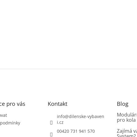
ce pro vás
Kontakt
Blog
Modulárn
ovat
info
@
dilenske-vybaven
pro kola
i.cz
 podmínky
Zajímá v
00420 731 941 570
System? 