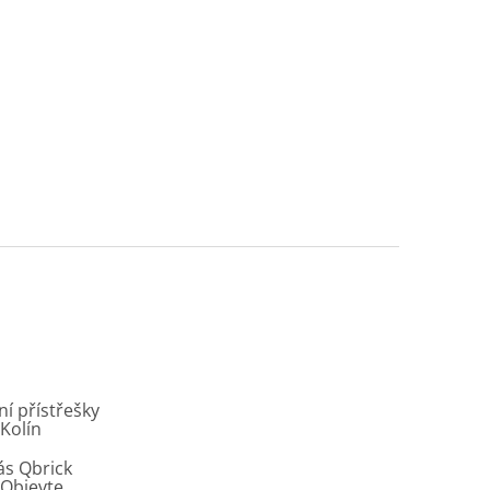
í přístřešky
 Kolín
ás Qbrick
Objevte