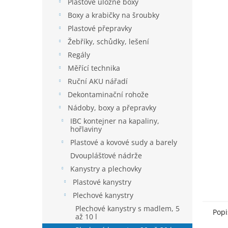
í
Plastové úložné boxy
hvězdič
p
Boxy a krabičky na šroubky
a
Plastové přepravky
n
Žebříky, schůdky, lešení
e
Regály
l
Měřící technika
Ruční AKU nářadí
Dekontaminační rohože
Nádoby, boxy a přepravky
IBC kontejner na kapaliny,
hořlaviny
Plastové a kovové sudy a barely
Dvouplášťové nádrže
Kanystry a plechovky
Plastové kanystry
Plechové kanystry
Plechové kanystry s madlem, 5
Popi
až 10 l