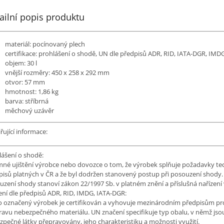
ailní popis produktu
materiál: pocínovaný plech
certifikace: prohlášení o shodě, UN dle předpisů ADR, RID, IATA-DGR, IMD
objem: 30 l
vnější rozměry: 450 x 258 x 292 mm
otvor: 57 mm
hmotnost: 1,86 kg
barva: stříbrná
měchový uzávěr
řující informace:
lášení o shodě:
mné ujištění výrobce nebo dovozce o tom, že výrobek splňuje požadavky te
pisů platných v ČR a že byl dodržen stanovený postup při posouzení shody.
uzení shody stanoví zákon 22/1997 Sb. v platném znění a příslušná nařízení
ení dle předpisů ADR, RID, IMDG, IATA-DGR:
o označený výrobek je certifikován a vyhovuje mezinárodním předpisům pro
ravu nebezpečného materiálu. UN značení specifikuje typ obalu, v němž jso
zpečné látky přepravovány, jeho charakteristiku a možnosti využití.