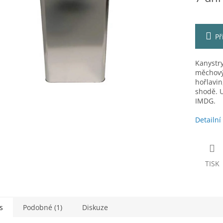
ek.
Př
Kanystr
měchový
hořlavin
shodě. U
IMDG.
Detailní
TISK
s
Podobné (1)
Diskuze