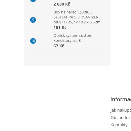
2 680 Kč
Box na nářadí QBRICK
SYSTEM TWO ORGANIZER
MULTI - 25,7 x 18,2 x 6,5 cm
151 Kč
Qbrick system custom
konektory set 3
67 Kč
Z
á
p
a
t
Informa
í
Jak nakup
Obchodní
Kontakty