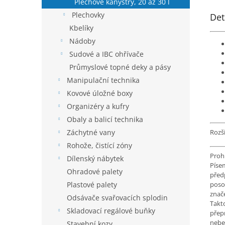
Plechové kanystry, 20 až 30 l
Plechovky
Det
Kbelíky
Nádoby
Sudové a IBC ohřívače
Průmyslové topné deky a pásy
Manipulační technika
Kovové úložné boxy
Organizéry a kufry
Obaly a balicí technika
Záchytné vany
Rozši
Rohože, čistící zóny
Proh
Dílenský nábytek
Píse
Ohradové palety
před
Plastové palety
poso
znač
Odsávače svařovacích splodin
Takt
Skladovací regálové buňky
přep
nebe
Stavební kozy