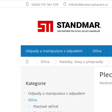
Přejít
00420 731 941 570
info@dilenske-vybaveni.cz
na
obsah
Odpady a manipulace s odpadem
Dílna
Domů
Dílna
Nádoby, boxy a přepravky
P
Plec
o
Přeskočit
s
Kategorie
Průměr
Neoho
kategorie
t
hodnoc
r
produk
Odpady a manipulace s odpadem
a
je
Dílna
n
0,0
Plastové skříně
z
n
5