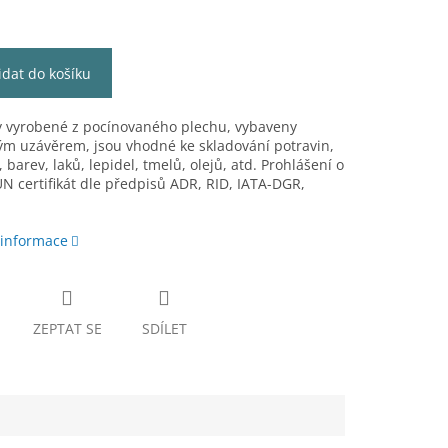
idat do košíku
y vyrobené z pocínovaného plechu, vybaveny
m uzávěrem, jsou vhodné ke skladování potravin,
, barev, laků, lepidel, tmelů, olejů, atd. Prohlášení o
N certifikát dle předpisů ADR, RID, IATA-DGR,
 informace
ZEPTAT SE
SDÍLET