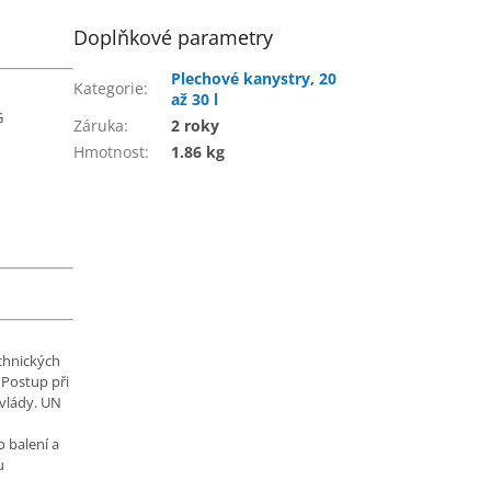
Doplňkové parametry
Plechové kanystry, 20
Kategorie
:
až 30 l
G
Záruka
:
2 roky
Hmotnost
:
1.86 kg
chnických
 Postup při
 vlády. UN
 balení a
u