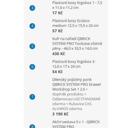
Plastové boxy Ergobox 1 - 7,5
x 11,6 x 11,2 cm
17 Kč
Plastové boxy Ecobox
medium 12,5 x 15,5 x 24 cm
57 Kč
Kufr na nářadí QBRICK
SYSTEM PRO Toolcase včetně
pěny - 46,0 x 33,5 x 14,0 cm
430 Kč
Plastové boxy Ergobox 3 -
12,6 x 17 x 24 cm
54 Kč
Dílenský pojízdný ponk
QBRICK SYSTEM PRO Drawer
Workshop Set 1 2.0
+
doplněk produktu +
Odlamovací nůž STANDMAR
zdarma + Rukavice CXS
ALVAROS zdarma
3 190 Kč
Akční sestava 5 v 1 - QBRICK
SYSTEM PRO