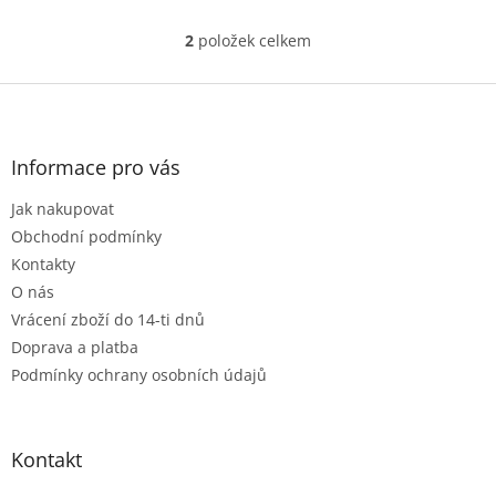
IATA-DGR, IMDG.
2
položek celkem
O
v
l
Z
á
á
d
p
a
a
Informace pro vás
c
t
í
Jak nakupovat
í
p
r
Obchodní podmínky
v
Kontakty
k
O nás
y
Vrácení zboží do 14-ti dnů
v
ý
Doprava a platba
p
Podmínky ochrany osobních údajů
i
s
u
Kontakt