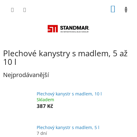
Přejít
NÁKUP
na
obsah
KOŠÍK
Plechové kanystry s madlem, 5 až
10 l
Nejprodávanější
Plechový kanystr s madlem, 10 l
Skladem
387 Kč
Plechový kanystr s madlem, 5 l
7 dní