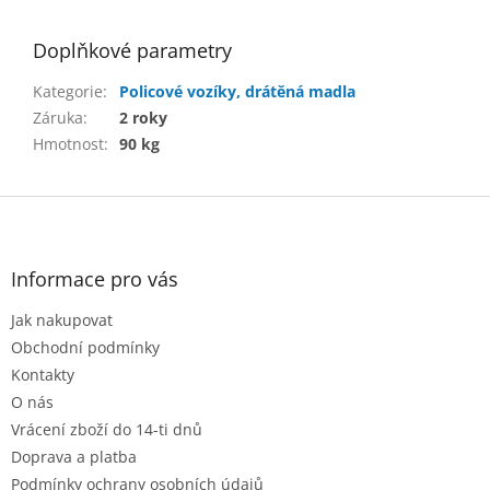
Doplňkové parametry
Kategorie
:
Policové vozíky, drátěná madla
Záruka
:
2 roky
Hmotnost
:
90 kg
Z
á
p
a
Informace pro vás
t
Jak nakupovat
í
Obchodní podmínky
Kontakty
O nás
Vrácení zboží do 14-ti dnů
Doprava a platba
Podmínky ochrany osobních údajů