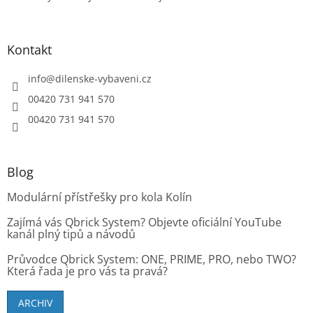
Kontakt
info
@
dilenske-vybaveni.cz
00420 731 941 570
00420 731 941 570
Blog
Modulární přístřešky pro kola Kolín
Zajímá vás Qbrick System? Objevte oficiální YouTube
kanál plný tipů a návodů
Průvodce Qbrick System: ONE, PRIME, PRO, nebo TWO?
Která řada je pro vás ta pravá?
ARCHIV