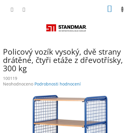
Přejít
NÁKUP
na
obsah
KOŠÍK
Policový vozík vysoký, dvě strany
drátěné, čtyři etáže z dřevotřísky,
300 kg
100119
Průměrné
Neohodnoceno
Podrobnosti hodnocení
hodnocení
produktu
je
0,0
z
5
hvězdiček.