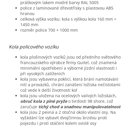
práškovým lakem modré barvy RAL 5005
police z laminované dřevotřísky s plastovou ABS
hranou
celková výška vozíku: kola s výškou kola 160 mm =
1450 mm
rozměr police 700 × 1000 mm
Kola policového vozíku
kola plošinových vozíků jsou od předního světového
francouzského výrobce firmy Guitel, což znamená
minimální opotřebení a výborné jízdní vlastnosti i
při vysokých zatíženích
kola jsou vybavena poklicí, která brání namotávání
nití a provázků, chrání zanášení ložiska nečistotami
což vede k delší životnosti kol
kola jsou uložena na ocelových valivých ložiskách,
obruč kola z plné pryže
o tvrdosti 98 shore, což
zaručuje
tichý chod a snadnou manipulovatelnost
kola jsou 2 pevná a 2 otočná okolo vlastní osy. Na
vyžádání lze vybavit dvojčinnou brzdou proti
pojezdu i proti otáčení kolem svislé osy