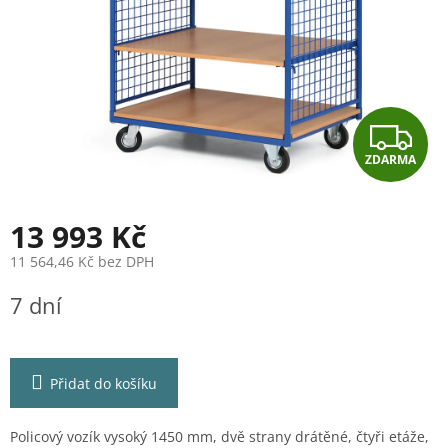
Z
ZDARMA
D
A
13 993 Kč
R
11 564,46 Kč bez DPH
Měrná
M
7 dní
cena:
A
Přidat do košíku
Policový vozík vysoký 1450 mm, dvě strany drátěné, čtyři etáže,