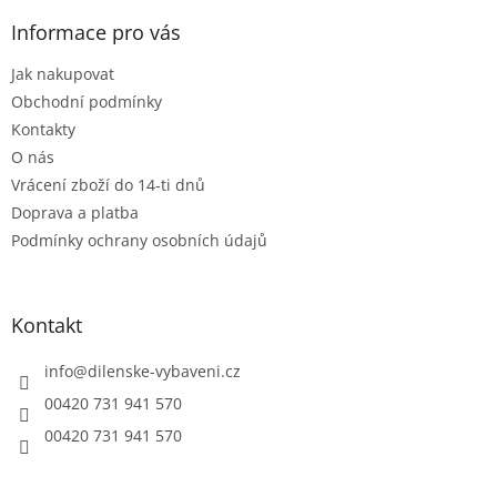
p
a
a
Informace pro vás
c
t
í
Jak nakupovat
í
p
r
Obchodní podmínky
v
Kontakty
k
O nás
y
Vrácení zboží do 14-ti dnů
v
ý
Doprava a platba
p
Podmínky ochrany osobních údajů
i
s
u
Kontakt
info
@
dilenske-vybaveni.cz
00420 731 941 570
00420 731 941 570