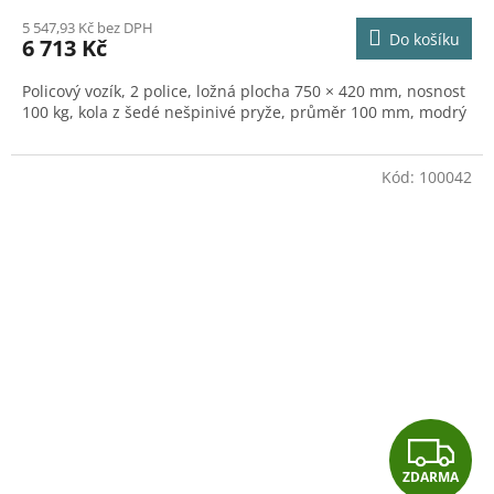
M
5 547,93 Kč bez DPH
Do košíku
6 713 Kč
A
Policový vozík, 2 police, ložná plocha 750 × 420 mm, nosnost
100 kg, kola z šedé nešpinivé pryže, průměr 100 mm, modrý
Kód:
100042
Z
ZDARMA