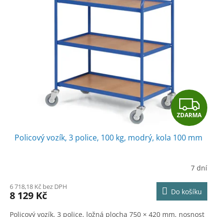
Z
ZDARMA
D
Policový vozík, 3 police, 100 kg, modrý, kola 100 mm
A
R
7 dní
M
6 718,18 Kč bez DPH
Do košíku
8 129 Kč
A
Policový vozík, 3 police, ložná plocha 750 × 420 mm, nosnost