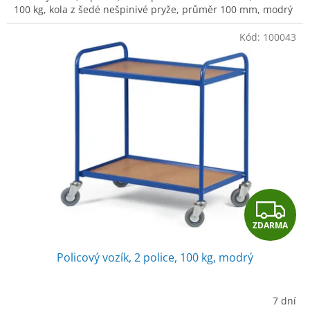
100 kg, kola z šedé nešpinivé pryže, průměr 100 mm, modrý
Kód:
100043
Z
ZDARMA
D
Policový vozík, 2 police, 100 kg, modrý
A
R
7 dní