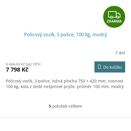
Z
ZDARMA
D
Policový vozík, 3 police, 100 kg, modrý
A
R
7 dní
M
6 444,63 Kč bez DPH
Do košíku
7 798 Kč
A
Policový vozík, 3 police, ložná plocha 750 × 420 mm, nosnost
100 kg, kola z šedé nešpinivé pryže, průměr 100 mm, modrý
5
položek celkem
O
v
l
Z
á
á
d