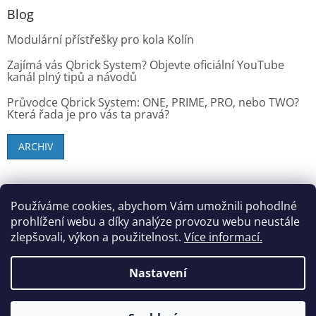
Blog
Modulární přístřešky pro kola Kolín
Zajímá vás Qbrick System? Objevte oficiální YouTube
kanál plný tipů a návodů
Průvodce Qbrick System: ONE, PRIME, PRO, nebo TWO?
Která řada je pro vás ta pravá?
ARCHIV
SK zákazníci - dielenske-vybavenie.sk
Používáme cookies, abychom Vám umožnili pohodlné
prohlížení webu a díky analýze provozu webu neustále
zlepšovali, výkon a použitelnost.
Více informací.
Vytvořil Shoptet
Nastavení
Copyright 2026
StandMar (Dílenské vybavení)
. Všechna