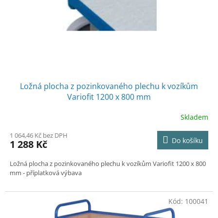
o
d
u
k
t
ů
Ložná plocha z pozinkovaného plechu k vozíkům
Variofit 1200 x 800 mm
Skladem
1 064,46 Kč bez DPH
Do košíku
1 288 Kč
Ložná plocha z pozinkovaného plechu k vozíkům Variofit 1200 x 800
mm - příplatková výbava
Kód:
100041