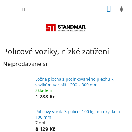
Přejít
NÁKUP
na
obsah
KOŠÍK
Policové vozíky, nízké zatížení
Nejprodávanější
Ložná plocha z pozinkovaného plechu k
vozíkům Variofit 1200 x 800 mm
Skladem
1 288 Kč
Policový vozík, 3 police, 100 kg, modrý, kola
100 mm
7 dní
8 129 Kč