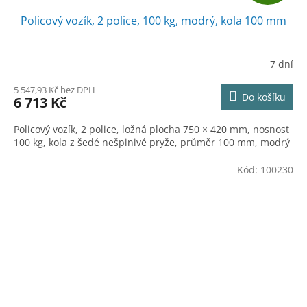
D
Policový vozík, 2 police, 100 kg, modrý, kola 100 mm
A
R
7 dní
M
5 547,93 Kč bez DPH
Do košíku
6 713 Kč
A
Policový vozík, 2 police, ložná plocha 750 × 420 mm, nosnost
100 kg, kola z šedé nešpinivé pryže, průměr 100 mm, modrý
Kód:
100230