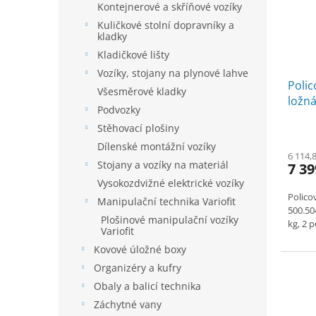
Kontejnerové a skříňové vozíky
Kuličkové stolní dopravníky a
kladky
Kladičkové lišty
Vozíky, stojany na plynové lahve
Polic
Všesměrové kladky
ložná
Podvozky
kg, 2
Stěhovací plošiny
Dílenské montážní vozíky
6 114,
Stojany a vozíky na materiál
7 39
Vysokozdvižné elektrické vozíky
Polico
Manipulační technika Variofit
500.50
Plošinové manipulační vozíky
kg, 2 p
Variofit
Kovové úložné boxy
Organizéry a kufry
Obaly a balicí technika
Záchytné vany