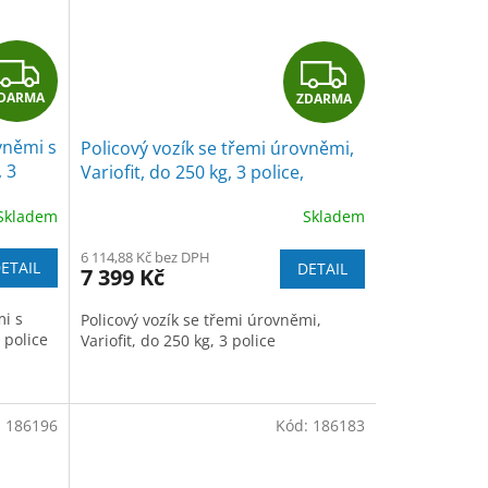
Z
Z
DARMA
ZDARMA
D
D
vněmi s
Policový vozík se třemi úrovněmi,
A
A
, 3
Variofit, do 250 kg, 3 police,
modrá/antracit
R
R
Skladem
Skladem
M
M
6 114,88 Kč bez DPH
ETAIL
DETAIL
7 399 Kč
A
A
mi s
Policový vozík se třemi úrovněmi,
 police
Variofit, do 250 kg, 3 police
:
186196
Kód:
186183