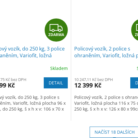
Z
ZDARMA
Z
D
ový vozík, do 250 kg, 3 police
Policový vozík, 2 police s
A
aněním, Variofit, ložná
ohraněním, Variofit, ložná 
a 96 x 65 cm, do 250 kg,
116 x 75 cm, do 250 kg,
R
Skladem
á/antracit
modrá/antracit
M
,75 Kč bez DPH
10 247,11 Kč bez DPH
DETAIL
D
99 Kč
12 399 Kč
A
vý vozík, do 250 kg, 3 police s
Policový vozík, 2 police s ohra
ním, Variofit, ložná plocha 96 x
Variofit, ložná plocha 116 x 75
 do 250 kg, š x h x v: 106 x 70 x
250 kg, š x h x v: 126 x 80 x 99
NAČÍST 18 DALŠÍCH