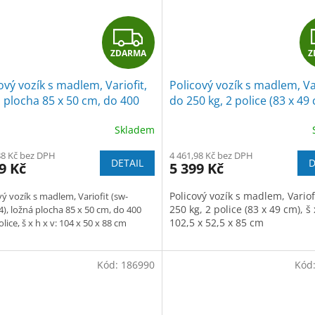
Z
ZDARMA
Z
D
ový vozík s madlem, Variofit,
Policový vozík s madlem, Var
A
 plocha 85 x 50 cm, do 400
do 250 kg, 2 police (83 x 49 
 police, modrá/antracit
modrá/antracit
R
Skladem
M
88 Kč bez DPH
4 461,98 Kč bez DPH
DETAIL
D
9 Kč
5 399 Kč
A
Policový vozík s madlem, Variof
vý vozík s madlem, Variofit (sw-
250 kg, 2 police (83 x 49 cm), š 
4), ložná plocha 85 x 50 cm, do 400
102,5 x 52,5 x 85 cm
olice, š x h x v: 104 x 50 x 88 cm
Kód:
186990
Kód