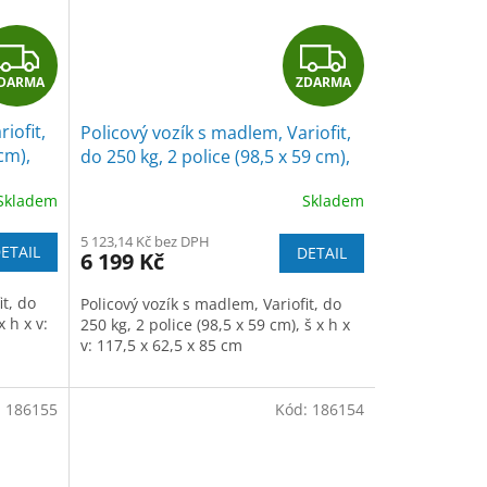
Z
Z
DARMA
ZDARMA
D
D
iofit,
Policový vozík s madlem, Variofit,
A
A
cm),
do 250 kg, 2 police (98,5 x 59 cm),
modrá/antracit
R
R
Skladem
Skladem
M
M
5 123,14 Kč bez DPH
ETAIL
DETAIL
6 199 Kč
A
A
it, do
Policový vozík s madlem, Variofit, do
x h x v:
250 kg, 2 police (98,5 x 59 cm), š x h x
v:
117,5 x 62,5 x 85
cm
:
186155
Kód:
186154