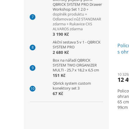
QBRICK SYSTEM PRO Drawer
Workshop Set 1 2.0
+
doplněk produktu +
Odlamovací nůž STANDMAR
zdarma + Rukavice CXS
ALVAROS zdarma
3 190 Kč
Akční sestava 5 v 1 - QBRICK
Polic
SYSTEM PRO
s ohr
2 680 Kč
ploch
Box na nářadí QBRICK
modr
SYSTEM TWO ORGANIZER
MULTI - 25,7 x 18,2 x 6,5 cm
10 329
151 Kč
12 4
Qbrick system custom
konektory set 3
Polico
67 Kč
ohraně
65 cm,
99cm