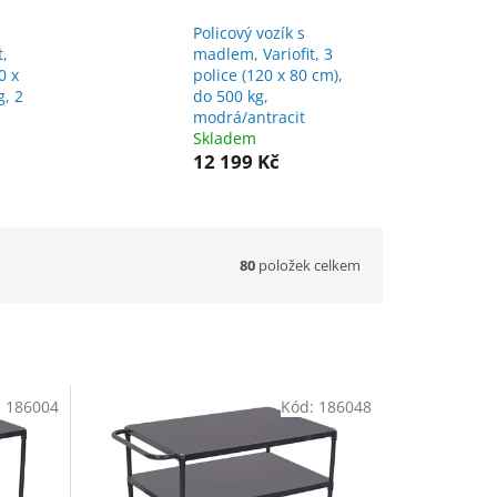
Policový vozík s
t,
madlem, Variofit, 3
0 x
police (120 x 80 cm),
g, 2
do 500 kg,
modrá/antracit
Skladem
12 199 Kč
80
položek celkem
:
186004
Kód:
186048