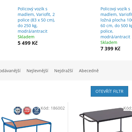
Policový vozík s
Policový vozík s
madlem, Variofit, 2
madlem, Variofi
police (83 x 50 cm),
ložná plocha 10
do 250 kg,
60 cm, do 500 k
modrá/antracit
police,
Skladem
modrá/antracit
5 499 Kč
Skladem
7 399 Kč
odávanější
Nejlevnější
Nejdražší
Abecedně
OTEVŘÍT FILTR
Kód:
186002
Kód