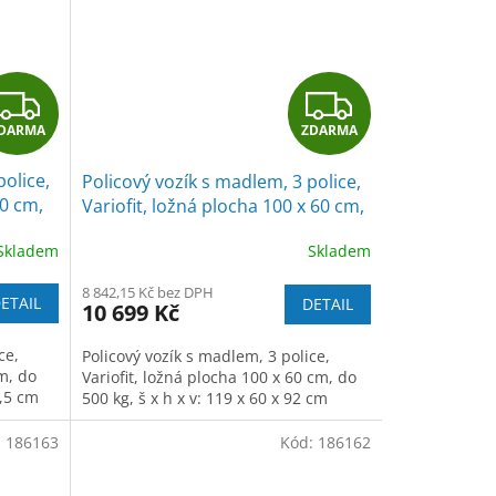
Z
Z
DARMA
ZDARMA
D
D
police,
Policový vozík s madlem, 3 police,
A
A
70 cm,
Variofit, ložná plocha 100 x 60 cm,
do 500 kg, modrá/antracit
R
R
Skladem
Skladem
M
M
8 842,15 Kč bez DPH
ETAIL
DETAIL
10 699 Kč
A
A
ce,
Policový vozík s madlem, 3 police,
cm, do
Variofit, ložná plocha 100 x 60 cm, do
2,5 cm
500 kg, š x h x v: 119 x 60 x 92 cm
:
186163
Kód:
186162