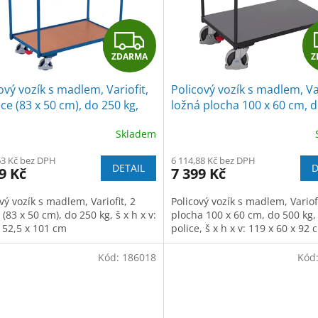
Z
ZDARMA
Z
D
ový vozík s madlem, Variofit,
Policový vozík s madlem, Var
A
ice (83 x 50 cm), do 250 kg,
ložná plocha 100 x 60 cm, 
á/antracit
kg, 2 police, modrá/antracit
R
Skladem
M
63 Kč bez DPH
6 114,88 Kč bez DPH
DETAIL
D
9 Kč
7 399 Kč
A
vý vozík s madlem, Variofit, 2
Policový vozík s madlem, Variof
 (83 x 50 cm), do 250 kg, š x h x v:
plocha 100 x 60 cm, do 500 kg,
x 52,5 x 101 cm
police, š x h x v: 119 x 60 x 92 
Kód:
186018
Kód