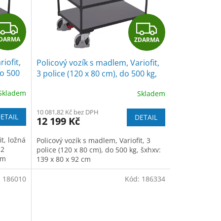
Z
Z
DARMA
ZDARMA
D
D
iofit,
Policový vozík s madlem, Variofit,
A
A
do 500
3 police (120 x 80 cm), do 500 kg,
modrá/antracit
R
R
Skladem
Skladem
M
M
10 081,82 Kč bez DPH
ETAIL
DETAIL
12 199 Kč
A
A
it, ložná
Policový vozík s madlem, Variofit, 3
 2
police (120 x 80 cm), do 500 kg, šxhxv:
cm
139 x 80 x 92 cm
:
186010
Kód:
186334