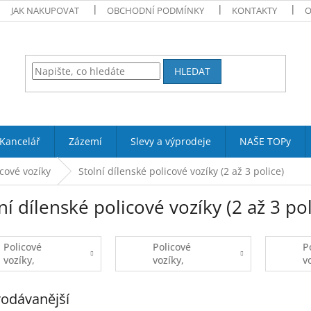
JAK NAKUPOVAT
OBCHODNÍ PODMÍNKY
KONTAKTY
O
HLEDAT
Kancelář
Zázemí
Slevy a výprodeje
NAŠE TOPy
icové vozíky
Stolní dílenské policové vozíky (2 až 3 police)
ní dílenské policové vozíky (2 až 3 pol
Policové
Policové
P
vozíky,
vozíky,
v
vodovzdorná
dřevotříska
d
překližka
h
odávanější