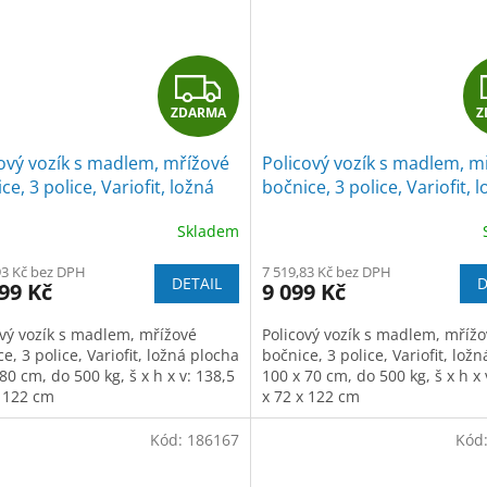
Z
ZDARMA
Z
D
ový vozík s madlem, mřížové
Policový vozík s madlem, m
A
ce, 3 police, Variofit, ložná
bočnice, 3 police, Variofit, 
a 120 x 80 cm, do 500 kg,
plocha 100 x 70 cm, do 500 
R
Skladem
á/antracit
modrá/antracit
M
93 Kč bez DPH
7 519,83 Kč bez DPH
DETAIL
D
99 Kč
9 099 Kč
A
ový vozík s madlem, mřížové
Policový vozík s madlem, mříž
e, 3 police, Variofit, ložná plocha
bočnice, 3 police, Variofit, lož
80 cm, do 500 kg, š x h x v: 138,5
100 x 70 cm, do 500 kg, š x h x 
x 122 cm
x 72 x 122 cm
Kód:
186167
Kód