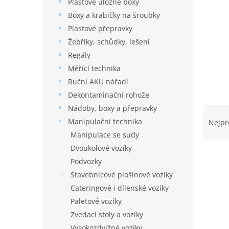
í
Plastové úložné boxy
p
Boxy a krabičky na šroubky
a
Plastové přepravky
n
Žebříky, schůdky, lešení
e
Regály
l
Měřící technika
Ruční AKU nářadí
Dekontaminační rohože
Ř
Nádoby, boxy a přepravky
a
Manipulační technika
Nejpr
z
Manipulace se sudy
e
Dvoukolové vozíky
n
Podvozky
í
Stavebnicové plošinové vozíky
p
V
r
Cateringové i dílenské vozíky
ý
o
Paletové vozíky
p
d
i
Zvedací stoly a vozíky
u
s
Vysokozdvižné vozíky