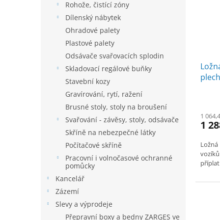
Rohože, čistící zóny
Dílenský nábytek
Ohradové palety
Plastové palety
Odsávače svařovacích splodin
Ložn
Skladovací regálové buňky
plech
Stavební kozy
800
Gravírování, rytí, ražení
Brusné stoly, stoly na broušení
1 064,
Svařování - závěsy, stoly, odsávače
1 28
Skříně na nebezpečné látky
Ložná 
Počítačové skříně
vozíků
Pracovní i volnočasové ochranné
přípla
pomůcky
Kancelář
Zázemí
Slevy a výprodeje
Přepravní boxy a bedny ZARGES ve