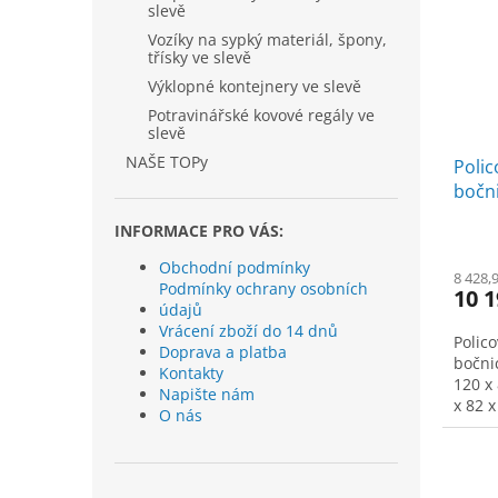
slevě
Vozíky na sypký materiál, špony,
třísky ve slevě
Výklopné kontejnery ve slevě
Potravinářské kovové regály ve
slevě
NAŠE TOPy
Polic
bočni
ploch
INFORMACE PRO VÁS:
modr
Obchodní podmínky
8 428,
Podmínky ochrany osobních
10 1
údajů
Vrácení zboží do 14 dnů
Polic
Doprava a platba
bočnic
Kontakty
120 x 
Napište nám
x 82 
O nás