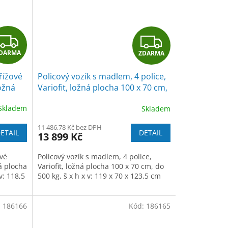
Z
Z
DARMA
ZDARMA
D
D
řížové
Policový vozík s madlem, 4 police,
A
A
ložná
Variofit, ložná plocha 100 x 70 cm,
kg,
do 500 kg, modrá/antracit
R
R
Skladem
Skladem
M
M
11 486,78 Kč bez DPH
ETAIL
DETAIL
13 899 Kč
A
A
ové
Policový vozík s madlem, 4 police,
ná plocha
Variofit, ložná plocha 100 x 70 cm, do
v: 118,5
500 kg, š x h x v: 119 x 70 x 123,5 cm
:
186166
Kód:
186165