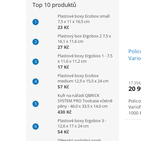
Top 10 produktů
Plastové boxy Ecobox small
7,5 x 11 x 16,5 cm
23 Kč
Plastový box Ergobox 2 7,5 x
16,1 x 11,6 cm
27 Kč
Polic
Plastové boxy Ergobox 1 - 7,5
Vario
x 11,6 x 11,2 cm
do 10
17 Kč
Plastové boxy Ecobox
medium 12,5 x 15,5 x 24 cm
17 354
57 Kč
20 9
Kufr na nářadí QBRICK
SYSTEM PRO Toolcase včetně
Polico
pěny - 46,0 x 33,5 x 14,0 cm
Variof
430 Kč
1000 k
Plastové boxy Ergobox 3 -
12,6 x 17 x 24 cm
54 Kč
Dílenský pojízdný ponk