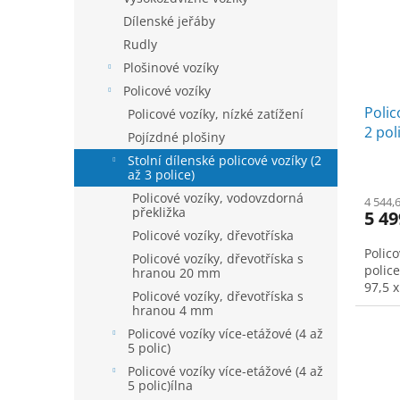
k
p
Dílenské jeřáby
t
r
ů
Rudly
o
Plošinové vozíky
d
Policové vozíky
u
Polic
k
Policové vozíky, nízké zatížení
2 pol
t
Pojízdné plošiny
modr
ů
Stolní dílenské policové vozíky (2
až 3 police)
Policové vozíky, vodovzdorná
4 544,
překližka
5 49
Policové vozíky, dřevotříska
Polico
Policové vozíky, dřevotříska s
police
hranou 20 mm
97,5 
Policové vozíky, dřevotříska s
hranou 4 mm
Policové vozíky více-etážové (4 až
5 polic)
Policové vozíky více-etážové (4 až
5 polic)ílna