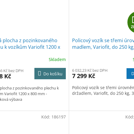
Z
á plocha z pozinkovaného
Policový vozík se třemi úro
u k vozíkům Variofit 1200 x
madlem, Variofit, do 250 kg
 mm
police, modrá/antracit
Skladem
6 032,23 Kč bez DPH
46 Kč bez DPH
D
Do košíku
7 299 Kč
8 Kč
Policový vozík se třemi úrovně
plocha z pozinkovaného plechu k
držadlem, Variofit, do 250 kg, 3
m Variofit 1200 x 800 mm -
tková výbava
Kód:
186197
Kód