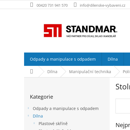
Přejít
00420 731 941 570
info@dilenske-vybaveni.cz
na
obsah
Odpady a manipulace s odpadem
Dílna
Domů
Dílna
Manipulační technika
Pol
P
Stol
o
Přeskočit
s
Kategorie
kategorie
t
r
Odpady a manipulace s odpadem
a
Dílna
n
Plastové skříně
Nejpr
n