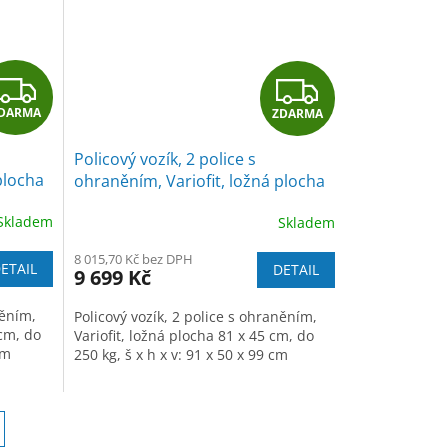
Z
Z
DARMA
ZDARMA
D
D
Policový vozík, 2 police s
A
A
plocha
ohraněním, Variofit, ložná plocha
81 x 45 cm, do 250 kg,
R
R
Skladem
Skladem
modrá/antracit
M
M
8 015,70 Kč bez DPH
ETAIL
DETAIL
9 699 Kč
A
A
něním,
Policový vozík, 2 police s ohraněním,
 cm, do
Variofit, ložná plocha 81 x 45 cm, do
cm
250 kg, š x h x v: 91 x 50 x 99 cm