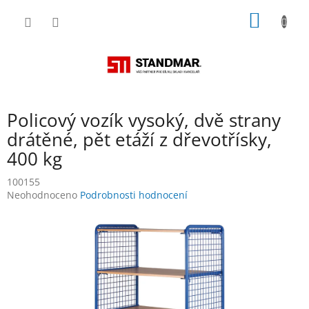
Přejít
NÁKUP
na
obsah
KOŠÍK
Policový vozík vysoký, dvě strany
drátěné, pět etáží z dřevotřísky,
400 kg
100155
Průměrné
Neohodnoceno
Podrobnosti hodnocení
hodnocení
produktu
je
0,0
z
5
hvězdiček.