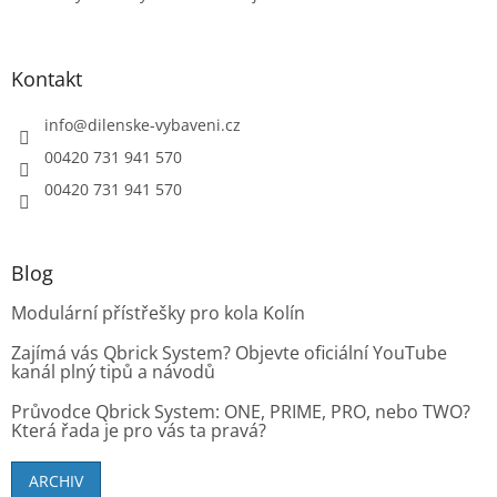
Kontakt
info
@
dilenske-vybaveni.cz
00420 731 941 570
00420 731 941 570
Blog
Modulární přístřešky pro kola Kolín
Zajímá vás Qbrick System? Objevte oficiální YouTube
kanál plný tipů a návodů
Průvodce Qbrick System: ONE, PRIME, PRO, nebo TWO?
Která řada je pro vás ta pravá?
ARCHIV