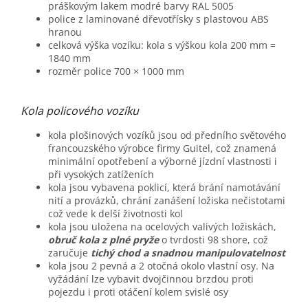
práškovým lakem modré barvy RAL 5005
police z laminované dřevotřísky s plastovou ABS
hranou
celková výška vozíku: kola s výškou kola 200 mm =
1840 mm
rozměr police 700 × 1000 mm
Kola policového vozíku
kola plošinových vozíků jsou od předního světového
francouzského výrobce firmy Guitel, což znamená
minimální opotřebení a výborné jízdní vlastnosti i
při vysokých zatíženích
kola jsou vybavena poklicí, která brání namotávání
nití a provázků, chrání zanášení ložiska nečistotami
což vede k delší životnosti kol
kola jsou uložena na ocelových valivých ložiskách,
obruč kola z plné pryže
o tvrdosti 98 shore, což
zaručuje
tichý chod a snadnou manipulovatelnost
kola jsou 2 pevná a 2 otočná okolo vlastní osy. Na
vyžádání lze vybavit dvojčinnou brzdou proti
pojezdu i proti otáčení kolem svislé osy