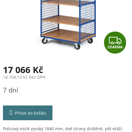
Z
ZDARMA
D
A
17 066 Kč
R
14 104,13 Kč bez DPH
Měrná
M
7 dní
cena:
A
Přidat do košíku
Policový vozík vysoký 1840 mm, dvě strany drátěné, pět etáží,