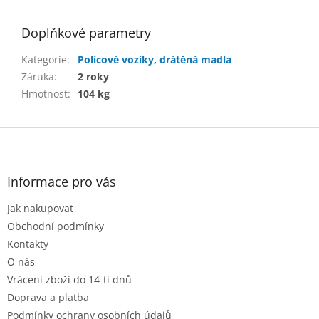
Doplňkové parametry
Kategorie
:
Policové vozíky, drátěná madla
Záruka
:
2 roky
Hmotnost
:
104 kg
Z
á
p
a
Informace pro vás
t
Jak nakupovat
í
Obchodní podmínky
Kontakty
O nás
Vrácení zboží do 14-ti dnů
Doprava a platba
Podmínky ochrany osobních údajů