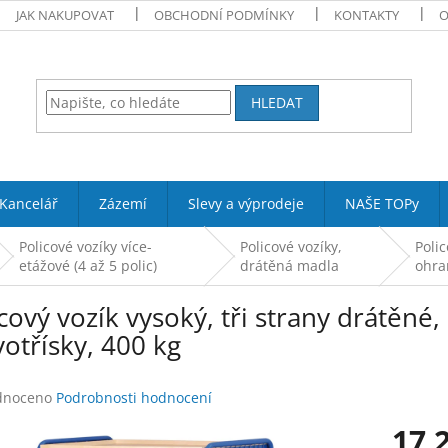
JAK NAKUPOVAT
OBCHODNÍ PODMÍNKY
KONTAKTY
O
HLEDAT
Kancelář
Zázemí
Slevy a výprodeje
NAŠE TOPy
Policové vozíky více-
Policové vozíky,
Polic
etážové (4 až 5 polic)
drátěná madla
ohra
cový vozík vysoký, tři strany drátěné,
otřísky, 400 kg
né
dnoceno
Podrobnosti hodnocení
ení
17 
tu