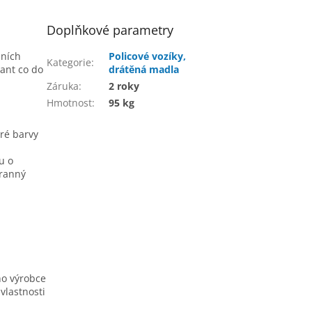
Doplňkové parametry
bních
Policové vozíky,
Kategorie
:
iant co do
drátěná madla
Záruka
:
2 roky
Hmotnost
:
95 kg
ré barvy
u o
hranný
ho výrobce
vlastnosti