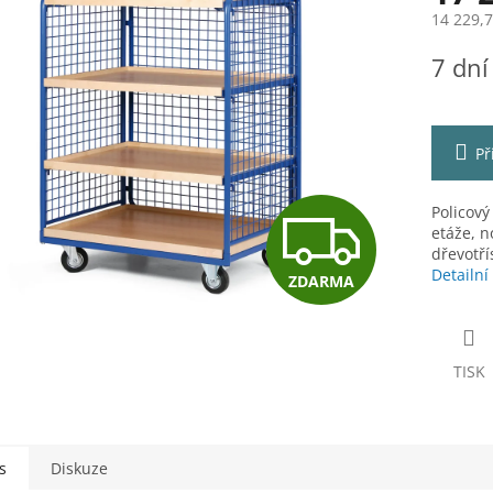
14 229,
Měrná
7 dní
cena:
ek.
Př
Z
Policový
etáže, n
dřevotř
Detailní
ZDARMA
D
A
TISK
R
s
Diskuze