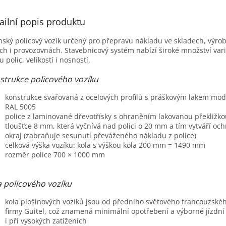
M
ailní popis produktu
nský policový vozík určený pro přepravu nákladu ve skladech, výro
A
ch i provozovnách. Stavebnicový systém nabízí široké množství var
u polic, velikostí i nosností.
strukce policového vozíku
konstrukce svařovaná z ocelových profilů s práškovým lakem mod
RAL 5005
police z laminované dřevotřísky s ohraněním lakovanou překližko
tloušťce 8 mm, která vyčnívá nad polici o 20 mm a tím vytváří oc
okraj (zabraňuje sesunutí převáženého nákladu z police)
celková výška vozíku: kola s výškou kola 200 mm = 1490 mm
rozměr police 700 × 1000 mm
a policového vozíku
kola plošinových vozíků jsou od předního světového francouzské
firmy Guitel, což znamená minimální opotřebení a výborné jízdní 
i při vysokých zatíženích