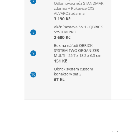
Odlamovací nůž STANDMAR
zdarma + Rukavice CXS
ALVAROS zdarma
3 190 Kč
Akční sestava 5 v 1 - QBRICK
SYSTEM PRO
2 680 Kč
Box na nářadí QBRICK
SYSTEM TWO ORGANIZER
MULTI - 25,7 x 18,2 x 6,5 cm
151 Kč
Qbrick system custom
konektory set 3
67 Kč
Z
á
p
a
t