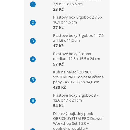
7,5 x 11 x 16,5 cm
23 Kč
Plastový box Ergobox 2 7,5 x
16,1 x 11,6 cm
27 Kč
Plastové boxy Ergobox 1 - 7,5
x 11,6 x 11,2 cm
17 Kč
Plastové boxy Ecobox
medium 12,5 x 15,5 x 24 cm
57 Kč
Kufr na nářadí QBRICK
SYSTEM PRO Toolcase včetně
pěny - 46,0 x 33,5 x 14,0 cm
430 Kč
Plastové boxy Ergobox 3 -
12,6 x 17 x 24 cm
54 Kč
Dílenský pojízdný ponk
QBRICK SYSTEM PRO Drawer
Workshop Set 1 2.0
+
doplněk produktu +