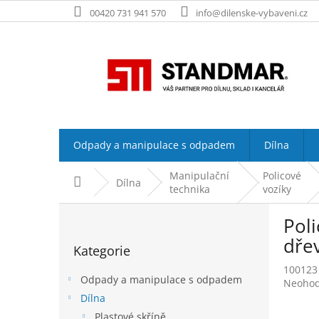
Přejít
00420 731 941 570
info@dilenske-vybaveni.cz
na
obsah
Odpady a manipulace s odpadem
Dílna
Manipulační
Policové
Domů
Dílna
technika
vozíky
P
Poli
o
Přeskočit
s
dřev
Kategorie
kategorie
t
100123
r
Odpady a manipulace s odpadem
Průměr
Neoho
a
hodnoc
Dílna
n
produk
Plastové skříně