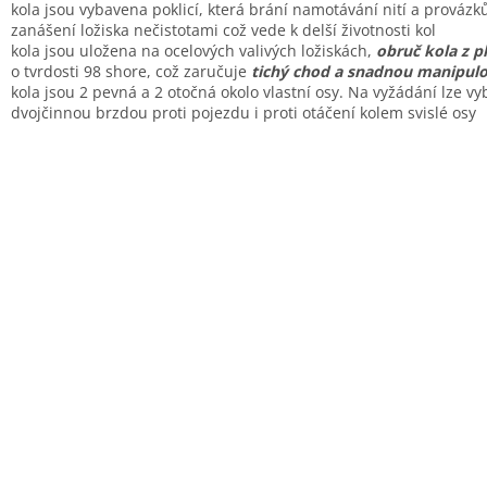
kola jsou vybavena poklicí, která brání namotávání nití a provázk
zanášení ložiska nečistotami což vede k delší životnosti kol
kola jsou uložena na ocelových valivých ložiskách,
obruč kola z p
o tvrdosti 98 shore, což zaručuje
tichý chod a snadnou manipulo
kola jsou 2 pevná a 2 otočná okolo vlastní osy. Na vyžádání lze vy
dvojčinnou brzdou proti pojezdu i proti otáčení kolem svislé osy