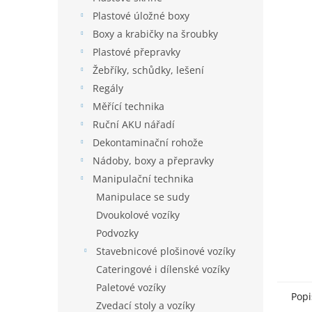
n
je
í
Plastové úložné boxy
0,0
p
z
Boxy a krabičky na šroubky
5
a
Plastové přepravky
hvězdič
n
Žebříky, schůdky, lešení
e
Regály
l
Měřící technika
Ruční AKU nářadí
Dekontaminační rohože
Nádoby, boxy a přepravky
Manipulační technika
Manipulace se sudy
Dvoukolové vozíky
Podvozky
Stavebnicové plošinové vozíky
Cateringové i dílenské vozíky
Paletové vozíky
Popi
Zvedací stoly a vozíky