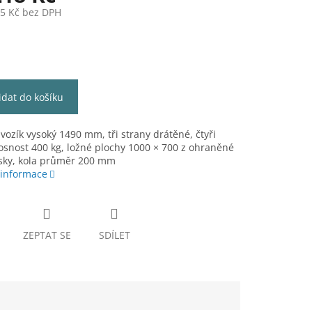
75 Kč bez DPH
idat do košíku
 vozík vysoký 1490 mm, tři strany drátěné, čtyři
osnost 400 kg, ložné plochy 1000 × 700 z ohraněné
ísky, kola průměr 200 mm
 informace
ZEPTAT SE
SDÍLET