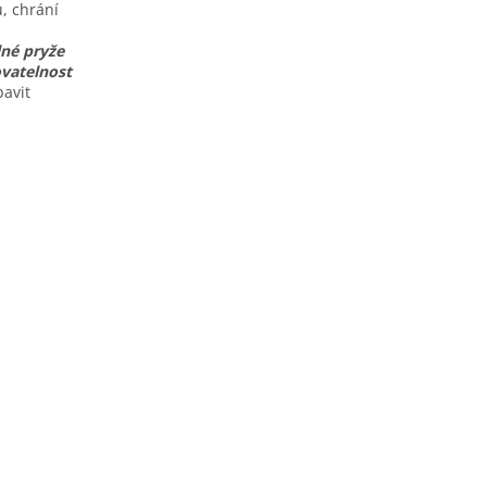
ů, chrání
lné pryže
vatelnost
bavit