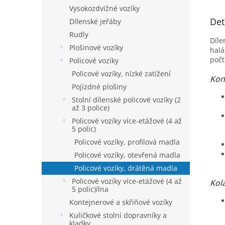
Vysokozdvižné vozíky
Det
Dílenské jeřáby
Rudly
Díle
Plošinové vozíky
halá
počt
Policové vozíky
Policové vozíky, nízké zatížení
Kon
Pojízdné plošiny
Stolní dílenské policové vozíky (2
až 3 police)
Policové vozíky více-etážové (4 až
5 polic)
Policové vozíky, profilová madla
Policové vozíky, otevřená madla
Policové vozíky, drátěná madla
Policové vozíky více-etážové (4 až
Kol
5 polic)ílna
Kontejnerové a skříňové vozíky
Kuličkové stolní dopravníky a
kladky