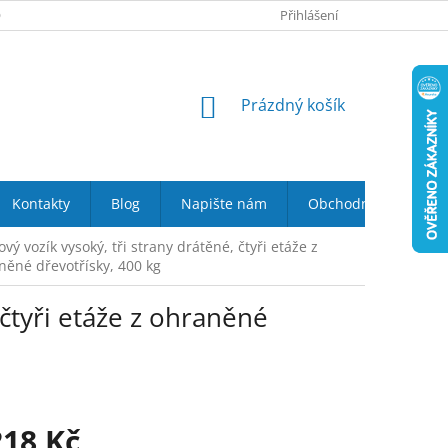
 NÁS
VRÁCENÍ ZBOŽÍ DO 14-TI DNŮ
Přihlášení
DOPRAVA A PLATBA
NÁKUPNÍ
Prázdný košík
KOŠÍK
Kontakty
Blog
Napište nám
Obchodní podmínky
ový vozík vysoký, tři strany drátěné, čtyři etáže z
něné dřevotřísky, 400 kg
 čtyři etáže z ohraněné
218 Kč