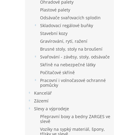
Ohradové palety
Plastové palety
Odsávače svařovacích splodin
Skladovací regálové buňky
Stavební kozy
Gravírování, rytí, ražení
Brusné stoly, stoly na broušení
Svařování - závěsy, stoly, odsávače
Skříně na nebezpečné látky
Počítačové skříně
Pracovní i volnočasové ochranné
pomůcky
Kancelář
Zázemí
Slevy a výprodeje
Přepravní boxy a bedny ZARGES ve
slevě
Vozíky na sypký materiál, špony,
třísky ve slevě