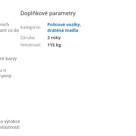
Doplňkové parametry
bních
Policové vozíky,
Kategorie
:
iant co do
drátěná madla
Záruka
:
2 roky
Hmotnost
:
115 kg
ré barvy
u o
hranný
ho výrobce
vlastnosti