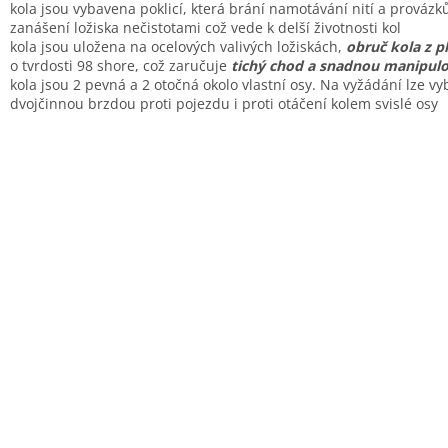
kola jsou vybavena poklicí, která brání namotávání nití a provázk
zanášení ložiska nečistotami což vede k delší životnosti kol
kola jsou uložena na ocelových valivých ložiskách,
obruč kola z p
o tvrdosti 98 shore, což zaručuje
tichý chod a snadnou manipulo
kola jsou 2 pevná a 2 otočná okolo vlastní osy. Na vyžádání lze vy
dvojčinnou brzdou proti pojezdu i proti otáčení kolem svislé osy