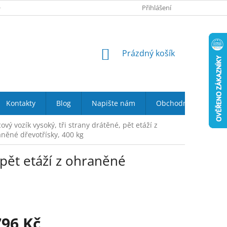
 NÁS
VRÁCENÍ ZBOŽÍ DO 14-TI DNŮ
Přihlášení
DOPRAVA A PLATBA
NÁKUPNÍ
Prázdný košík
KOŠÍK
Kontakty
Blog
Napište nám
Obchodní podmínky
cový vozík vysoký, tři strany drátěné, pět etáží z
něné dřevotřísky, 400 kg
 pět etáží z ohraněné
796 Kč