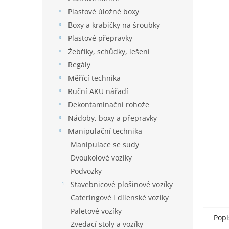
n
je
í
Plastové úložné boxy
0,0
p
z
Boxy a krabičky na šroubky
5
a
Plastové přepravky
hvězdič
n
Žebříky, schůdky, lešení
e
Regály
l
Měřící technika
Ruční AKU nářadí
Dekontaminační rohože
Nádoby, boxy a přepravky
Manipulační technika
Manipulace se sudy
Dvoukolové vozíky
Podvozky
Stavebnicové plošinové vozíky
Cateringové i dílenské vozíky
Paletové vozíky
Popi
Zvedací stoly a vozíky