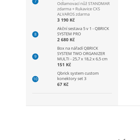
Odlamovací nůž STANDMAR
zdarma + Rukavice CXS
ALVAROS zdarma
3 190 Kč
Akční sestava 5 v 1 - QBRICK
SYSTEM PRO
2 680 Kč
Box na nářadí QBRICK
SYSTEM TWO ORGANIZER
MULTI - 25,7 x 18,2 x 6,5 cm
151 Kč
Qbrick system custom
konektory set 3
67 Kč
Z
á
p
a
t