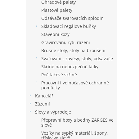
Ohradové palety
Plastové palety
Odsávače svařovacích splodin
Skladovací regálové buňky
Stavební kozy
Gravírování, rytí, ražení
Brusné stoly, stoly na broušení
Svařování - závěsy, stoly, odsávače
Skříně na nebezpečné látky
Počítačové skříně
Pracovní i volnočasové ochranné
pomůcky
Kancelář
Zázemí
Slevy a výprodeje
Přepravní boxy a bedny ZARGES ve
slevě
Vozíky na sypký materiál, špony,
třísky ve slevě