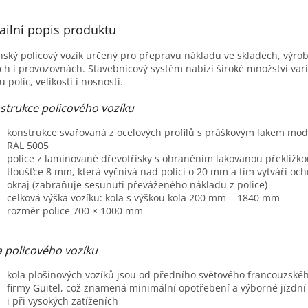
M
ailní popis produktu
nský policový vozík určený pro přepravu nákladu ve skladech, výro
A
ch i provozovnách. Stavebnicový systém nabízí široké množství var
u polic, velikostí i nosností.
strukce policového vozíku
konstrukce svařovaná z ocelových profilů s práškovým lakem mod
RAL 5005
police z laminované dřevotřísky s ohraněním lakovanou překližko
tloušťce 8 mm, která vyčnívá nad polici o 20 mm a tím vytváří oc
okraj (zabraňuje sesunutí převáženého nákladu z police)
celková výška vozíku: kola s výškou kola 200 mm = 1840 mm
rozměr police 700 × 1000 mm
a policového vozíku
kola plošinových vozíků jsou od předního světového francouzské
firmy Guitel, což znamená minimální opotřebení a výborné jízdní 
i při vysokých zatíženích