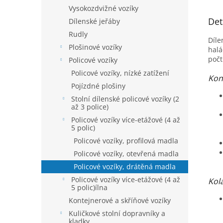
Vysokozdvižné vozíky
Det
Dílenské jeřáby
Rudly
Díle
Plošinové vozíky
halá
počt
Policové vozíky
Policové vozíky, nízké zatížení
Kon
Pojízdné plošiny
Stolní dílenské policové vozíky (2
až 3 police)
Policové vozíky více-etážové (4 až
5 polic)
Policové vozíky, profilová madla
Policové vozíky, otevřená madla
Policové vozíky, drátěná madla
Policové vozíky více-etážové (4 až
Kol
5 polic)ílna
Kontejnerové a skříňové vozíky
Kuličkové stolní dopravníky a
kladky