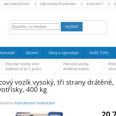
JAK NAKUPOVAT
OBCHODNÍ PODMÍNKY
KONTAKTY
O
HLEDAT
Kancelář
Zázemí
Slevy a výprodeje
NAŠE TOPy
Policové vozíky více-
Policové vozíky,
Poli
etážové (4 až 5 polic)
drátěná madla
ohra
cový vozík vysoký, tři strany drátěné,
otřísky, 400 kg
né
dnoceno
Podrobnosti hodnocení
ení
20 
tu