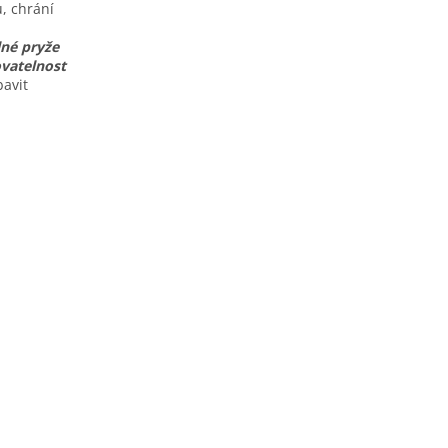
ů, chrání
lné pryže
vatelnost
bavit