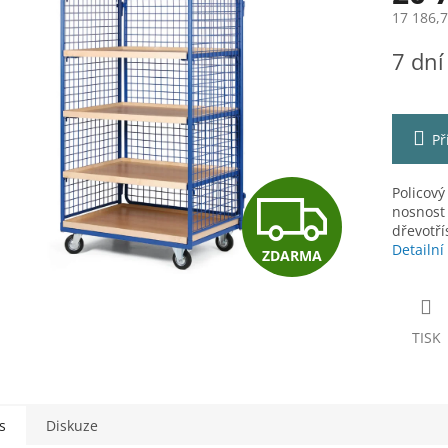
17 186,
Měrná
7 dní
cena:
ek.
Př
Z
Policový
nosnost 
dřevotř
Detailní
ZDARMA
D
A
TISK
R
s
Diskuze