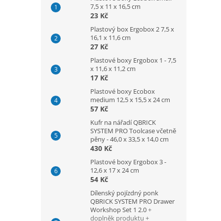
7,5 x 11 x 16,5 cm
23 Kč
Plastový box Ergobox 2 7,5 x
16,1 x 11,6 cm
27 Kč
Plastové boxy Ergobox 1 - 7,5
x 11,6 x 11,2 cm
17 Kč
Plastové boxy Ecobox
medium 12,5 x 15,5 x 24 cm
57 Kč
Kufr na nářadí QBRICK
SYSTEM PRO Toolcase včetně
pěny - 46,0 x 33,5 x 14,0 cm
430 Kč
Plastové boxy Ergobox 3 -
12,6 x 17 x 24 cm
54 Kč
Dílenský pojízdný ponk
QBRICK SYSTEM PRO Drawer
Workshop Set 1 2.0
+
doplněk produktu +