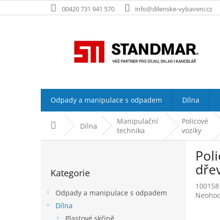
Přejít
00420 731 941 570
info@dilenske-vybaveni.cz
na
obsah
Odpady a manipulace s odpadem
Dílna
Manipulační
Policové
Domů
Dílna
technika
vozíky
P
Poli
o
Přeskočit
s
dřev
Kategorie
kategorie
t
100158
r
Odpady a manipulace s odpadem
Průměr
Neoho
a
hodnoc
Dílna
n
produk
Plastové skříně