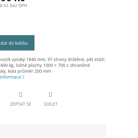
78 Kč bez DPH
idat do košíku
 vozík vysoký 1840 mm, tři strany drátěné, pět etáží,
400 kg, ložné plochy 1000 × 700 z ohraněné
ísky, kola průměr 200 mm
 informace
ZEPTAT SE
SDÍLET