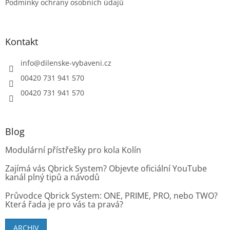
Podmínky ochrany osobních údajů
Kontakt
info
@
dilenske-vybaveni.cz
00420 731 941 570
00420 731 941 570
Blog
Modulární přístřešky pro kola Kolín
Zajímá vás Qbrick System? Objevte oficiální YouTube
kanál plný tipů a návodů
Průvodce Qbrick System: ONE, PRIME, PRO, nebo TWO?
Která řada je pro vás ta pravá?
ARCHIV