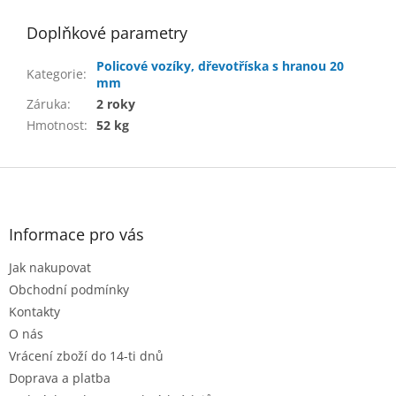
Doplňkové parametry
Policové vozíky, dřevotříska s hranou 20
Kategorie
:
mm
Záruka
:
2 roky
Hmotnost
:
52 kg
Z
á
p
a
Informace pro vás
t
Jak nakupovat
í
Obchodní podmínky
Kontakty
O nás
Vrácení zboží do 14-ti dnů
Doprava a platba