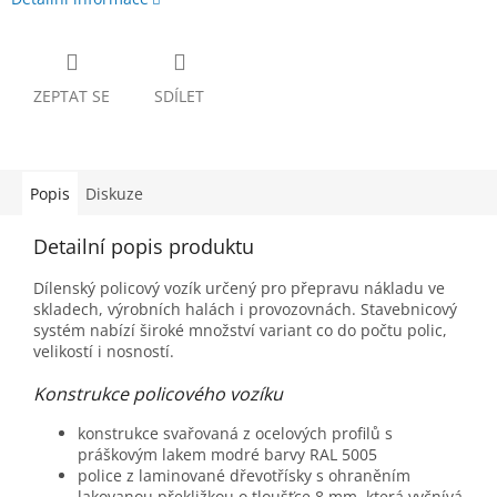
ZEPTAT SE
SDÍLET
Popis
Diskuze
Detailní popis produktu
Dílenský policový vozík určený pro přepravu nákladu ve
skladech, výrobních halách i provozovnách. Stavebnicový
systém nabízí široké množství variant co do počtu polic,
velikostí i nosností.
Konstrukce policového vozíku
konstrukce svařovaná z ocelových profilů s
práškovým lakem modré barvy RAL 5005
police z laminované dřevotřísky s ohraněním
lakovanou překližkou o tloušťce 8 mm, která vyčnívá