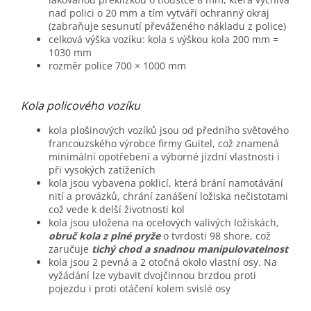
nad polici o 20 mm a tím vytváří ochranný okraj
(zabraňuje sesunutí převáženého nákladu z police)
celková výška vozíku: kola s výškou kola 200 mm =
1030 mm
rozměr police 700 × 1000 mm
Kola policového vozíku
kola plošinových vozíků jsou od předního světového
francouzského výrobce firmy Guitel, což znamená
minimální opotřebení a výborné jízdní vlastnosti i
při vysokých zatíženích
kola jsou vybavena poklicí, která brání namotávání
nití a provázků, chrání zanášení ložiska nečistotami
což vede k delší životnosti kol
kola jsou uložena na ocelových valivých ložiskách,
obruč kola z plné pryže
o tvrdosti 98 shore, což
zaručuje
tichý chod a snadnou manipulovatelnost
kola jsou 2 pevná a 2 otočná okolo vlastní osy. Na
vyžádání lze vybavit dvojčinnou brzdou proti
pojezdu i proti otáčení kolem svislé osy