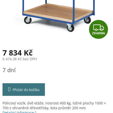
Z
ZDARMA
D
A
7 834 Kč
R
6 474,38 Kč bez DPH
Měrná
M
7 dní
cena:
A
Přidat do košíku
Policový vozík, dvě etáže, nosnost 400 kg, ložné plochy 1000 ×
700 z ohraněné dřevotřísky, kola průměr 200 mm
Detailní informace