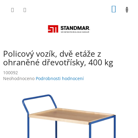
Přejít
NÁKUP
na
obsah
KOŠÍK
Policový vozík, dvě etáže z
ohraněné dřevotřísky, 400 kg
100092
Průměrné
Neohodnoceno
Podrobnosti hodnocení
hodnocení
produktu
je
0,0
z
5
hvězdiček.