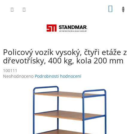
Přejít
NÁKUP
na
obsah
KOŠÍK
Policový vozík vysoký, čtyři etáže z
dřevotřísky, 400 kg, kola 200 mm
100111
Průměrné
Neohodnoceno
Podrobnosti hodnocení
hodnocení
produktu
je
0,0
z
5
hvězdiček.