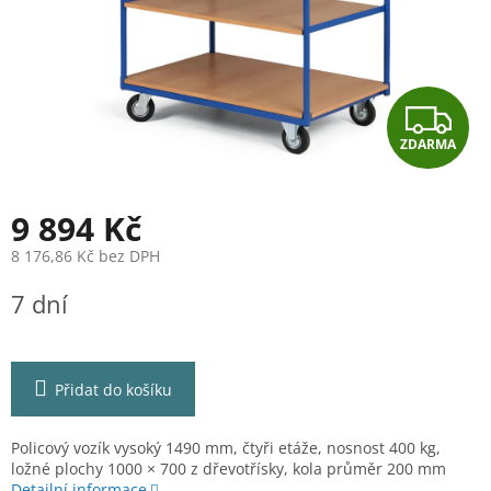
Z
ZDARMA
D
A
9 894 Kč
R
8 176,86 Kč bez DPH
Měrná
M
7 dní
cena:
A
Přidat do košíku
Policový vozík vysoký 1490 mm, čtyři etáže, nosnost 400 kg,
ložné plochy 1000 × 700 z dřevotřísky, kola průměr 200 mm
Detailní informace