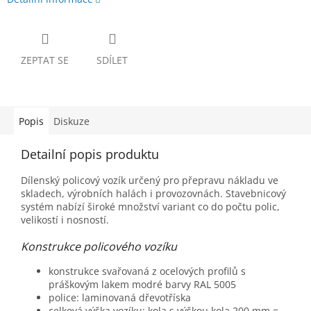
ZEPTAT SE
SDÍLET
Popis
Diskuze
Detailní popis produktu
Dílenský policový vozík určený pro přepravu nákladu ve
skladech, výrobních halách i provozovnách. Stavebnicový
systém nabízí široké množství variant co do počtu polic,
velikostí i nosností.
Konstrukce policového vozíku
konstrukce svařovaná z ocelových profilů s
práškovým lakem modré barvy RAL 5005
police: laminovaná dřevotříska
celková výška vozíku: kola s výškou kola 200 mm =