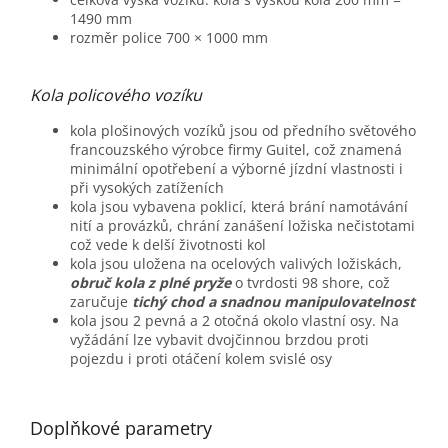
1490 mm
rozměr police 700 × 1000 mm
Kola policového vozíku
kola plošinových vozíků jsou od předního světového
francouzského výrobce firmy Guitel, což znamená
minimální opotřebení a výborné jízdní vlastnosti i
při vysokých zatíženích
kola jsou vybavena poklicí, která brání namotávání
nití a provázků, chrání zanášení ložiska nečistotami
což vede k delší životnosti kol
kola jsou uložena na ocelových valivých ložiskách,
obruč kola z plné pryže
o tvrdosti 98 shore, což
zaručuje
tichý chod a snadnou manipulovatelnost
kola jsou 2 pevná a 2 otočná okolo vlastní osy. Na
vyžádání lze vybavit dvojčinnou brzdou proti
pojezdu i proti otáčení kolem svislé osy
Doplňkové parametry