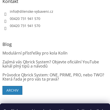
Kontakt
info
@
dilenske-vybaveni.cz
00420 731 941 570
00420 731 941 570
Blog
Modulární přístřešky pro kola Kolín
Zajímá vás Qbrick System? Objevte oficiální YouTube
kanál plný tipů a návodů
Průvodce Qbrick System: ONE, PRIME, PRO, nebo TWO?
Která řada je pro vás ta pravá?
ARCHIV
SK zákazníci - dielenske-vybavenie.sk