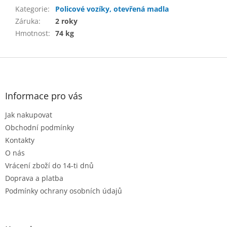
Kategorie
:
Policové vozíky, otevřená madla
Záruka
:
2 roky
Hmotnost
:
74 kg
Z
á
p
a
Informace pro vás
t
Jak nakupovat
í
Obchodní podmínky
Kontakty
O nás
Vrácení zboží do 14-ti dnů
Doprava a platba
Podmínky ochrany osobních údajů