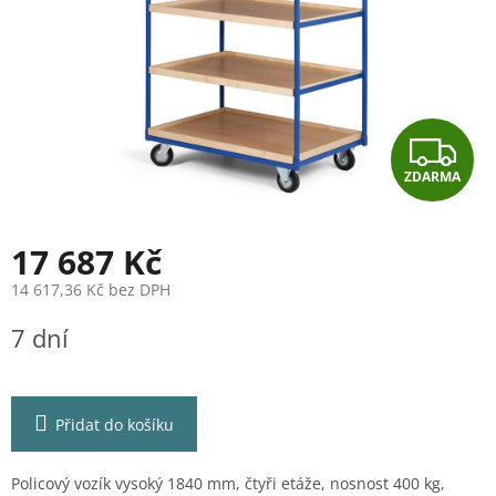
Z
ZDARMA
D
A
17 687 Kč
R
14 617,36 Kč bez DPH
Měrná
M
7 dní
cena:
A
Přidat do košíku
Policový vozík vysoký 1840 mm, čtyři etáže, nosnost 400 kg,