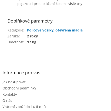
pojezdu i proti otáčení kolem svislé osy
Doplňkové parametry
Kategorie
:
Policové vozíky, otevřená madla
Záruka
:
2 roky
Hmotnost
:
97 kg
Z
á
p
a
Informace pro vás
t
Jak nakupovat
í
Obchodní podmínky
Kontakty
O nás
Vrácení zboží do 14-ti dnů