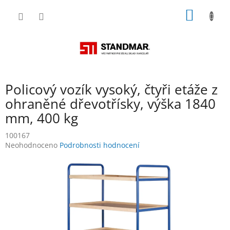
Přejít
NÁKUP
na
obsah
KOŠÍK
Policový vozík vysoký, čtyři etáže z
ohraněné dřevotřísky, výška 1840
mm, 400 kg
100167
Průměrné
Neohodnoceno
Podrobnosti hodnocení
hodnocení
produktu
je
0,0
z
5
hvězdiček.