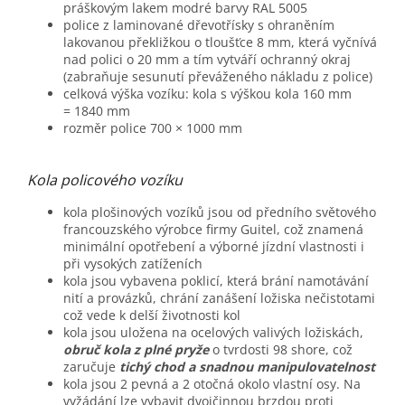
práškovým lakem modré barvy RAL 5005
police z laminované dřevotřísky s ohraněním
lakovanou překližkou o tloušťce 8 mm, která vyčnívá
nad polici o 20 mm a tím vytváří ochranný okraj
(zabraňuje sesunutí převáženého nákladu z police)
celková výška vozíku: kola s výškou kola 160 mm
= 1840 mm
rozměr police 700 × 1000 mm
Kola policového vozíku
kola plošinových vozíků jsou od předního světového
francouzského výrobce firmy Guitel, což znamená
minimální opotřebení a výborné jízdní vlastnosti i
při vysokých zatíženích
kola jsou vybavena poklicí, která brání namotávání
nití a provázků, chrání zanášení ložiska nečistotami
což vede k delší životnosti kol
kola jsou uložena na ocelových valivých ložiskách,
obruč kola z plné pryže
o tvrdosti 98 shore, což
zaručuje
tichý chod a snadnou manipulovatelnost
kola jsou 2 pevná a 2 otočná okolo vlastní osy. Na
vyžádání lze vybavit dvojčinnou brzdou proti