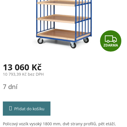
Z
ZDARMA
D
A
13 060 Kč
R
10 793,39 Kč bez DPH
Měrná
M
7 dní
cena:
A
Přidat do košíku
Policový vozík vysoký 1800 mm, dvě strany profilů, pět etáží,