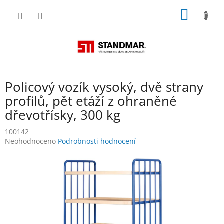
Přejít
NÁKUP
na
obsah
KOŠÍK
Policový vozík vysoký, dvě strany
profilů, pět etáží z ohraněné
dřevotřísky, 300 kg
100142
Průměrné
Neohodnoceno
Podrobnosti hodnocení
hodnocení
produktu
je
0,0
z
5
hvězdiček.