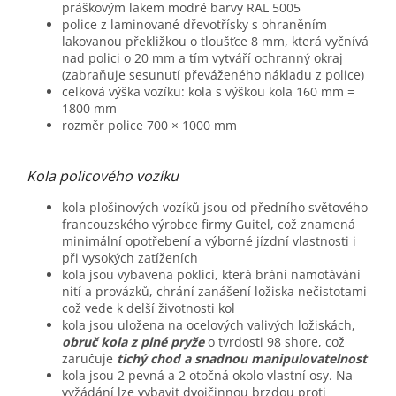
práškovým lakem modré barvy RAL 5005
police z laminované dřevotřísky s ohraněním
lakovanou překližkou o tloušťce 8 mm, která vyčnívá
nad polici o 20 mm a tím vytváří ochranný okraj
(zabraňuje sesunutí převáženého nákladu z police)
celková výška vozíku: kola s výškou kola 160 mm =
1800 mm
rozměr police 700 × 1000 mm
Kola policového vozíku
kola plošinových vozíků jsou od předního světového
francouzského výrobce firmy Guitel, což znamená
minimální opotřebení a výborné jízdní vlastnosti i
při vysokých zatíženích
kola jsou vybavena poklicí, která brání namotávání
nití a provázků, chrání zanášení ložiska nečistotami
což vede k delší životnosti kol
kola jsou uložena na ocelových valivých ložiskách,
obruč kola z plné pryže
o tvrdosti 98 shore, což
zaručuje
tichý chod a snadnou manipulovatelnost
kola jsou 2 pevná a 2 otočná okolo vlastní osy. Na
vyžádání lze vybavit dvojčinnou brzdou proti