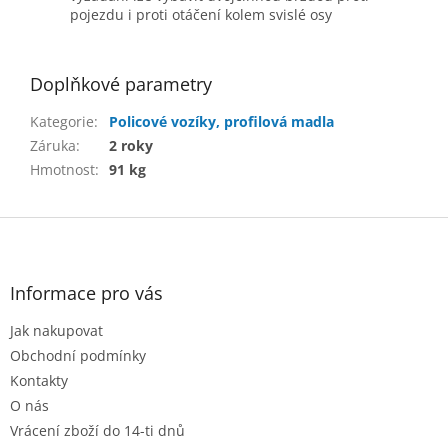
pojezdu i proti otáčení kolem svislé osy
Doplňkové parametry
Kategorie
:
Policové vozíky, profilová madla
Záruka
:
2 roky
Hmotnost
:
91 kg
Z
á
p
a
Informace pro vás
t
Jak nakupovat
í
Obchodní podmínky
Kontakty
O nás
Vrácení zboží do 14-ti dnů