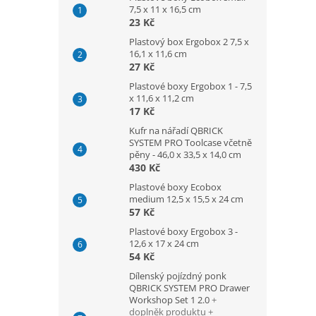
7,5 x 11 x 16,5 cm
23 Kč
Plastový box Ergobox 2 7,5 x
16,1 x 11,6 cm
27 Kč
Plastové boxy Ergobox 1 - 7,5
x 11,6 x 11,2 cm
17 Kč
Kufr na nářadí QBRICK
SYSTEM PRO Toolcase včetně
pěny - 46,0 x 33,5 x 14,0 cm
430 Kč
Plastové boxy Ecobox
medium 12,5 x 15,5 x 24 cm
57 Kč
Plastové boxy Ergobox 3 -
12,6 x 17 x 24 cm
54 Kč
Dílenský pojízdný ponk
QBRICK SYSTEM PRO Drawer
Workshop Set 1 2.0
+
doplněk produktu +