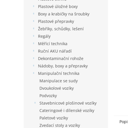
n
je
í
Plastové úložné boxy
0,0
p
z
Boxy a krabičky na šroubky
5
a
Plastové přepravky
hvězdič
n
Žebříky, schůdky, lešení
e
Regály
l
Měřící technika
Ruční AKU nářadí
Dekontaminační rohože
Nádoby, boxy a přepravky
Manipulační technika
Manipulace se sudy
Dvoukolové vozíky
Podvozky
Stavebnicové plošinové vozíky
Cateringové i dílenské vozíky
Paletové vozíky
Popi
Zvedací stoly a vozíky