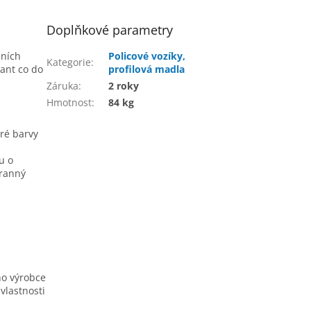
Doplňkové parametry
bních
Policové vozíky,
Kategorie
:
iant co do
profilová madla
Záruka
:
2 roky
Hmotnost
:
84 kg
ré barvy
u o
hranný
ho výrobce
vlastnosti