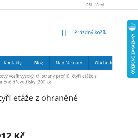
 NÁS
VRÁCENÍ ZBOŽÍ DO 14-TI DNŮ
Přihlášení
DOPRAVA A PLATBA
NÁKUPNÍ
Prázdný košík
KOŠÍK
Kontakty
Blog
Napište nám
Obchodní podmínky
cový vozík vysoký, tři strany profilů, čtyři etáže z
něné dřevotřísky, 300 kg
čtyři etáže z ohraněné
912 Kč