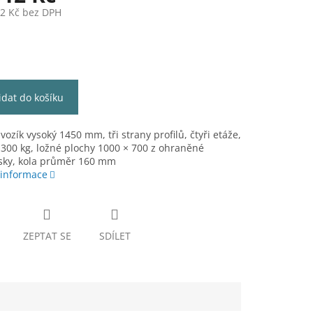
52 Kč bez DPH
idat do košíku
 vozík vysoký 1450 mm, tři strany profilů, čtyři etáže,
300 kg, ložné plochy 1000 × 700 z ohraněné
ísky, kola průměr 160 mm
 informace
ZEPTAT SE
SDÍLET