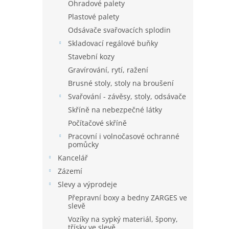
Ohradové palety
Plastové palety
Odsávače svařovacích splodin
Skladovací regálové buňky
Stavební kozy
Gravírování, rytí, ražení
Brusné stoly, stoly na broušení
Svařování - závěsy, stoly, odsávače
Skříně na nebezpečné látky
Počítačové skříně
Pracovní i volnočasové ochranné
pomůcky
Kancelář
Zázemí
Slevy a výprodeje
Přepravní boxy a bedny ZARGES ve
slevě
Vozíky na sypký materiál, špony,
třísky ve slevě