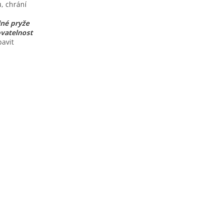
ů, chrání
lné pryže
vatelnost
bavit