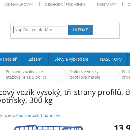
JAK NAKUPOVAT
OBCHODNÍ PODMÍNKY
KONTAKTY
O
HLEDAT
Kancelář
Zázemí
Slevy a výprodeje
NAŠE TOPy
Policové vozíky více-
Policové vozíky,
Poli
etážové (4 až 5 polic)
profilová madla
ohra
cový vozík vysoký, tři strany profilů, 
otřísky, 300 kg
né
dnoceno
Podrobnosti hodnocení
ení
13 
tu