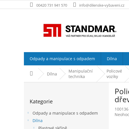
Přejít
00420 731 941 570
info@dilenske-vybaveni.cz
na
obsah
Odpady a manipulace s odpadem
Dílna
Manipulační
Policové
Domů
Dílna
technika
vozíky
P
Poli
o
Přeskočit
s
dřev
Kategorie
kategorie
t
100136
r
Odpady a manipulace s odpadem
Průměr
Neoho
a
hodnoc
Dílna
n
produk
Plastové skříně