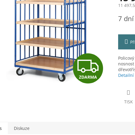
11 497,
Měrná
7 dní
cena:
ek.
Př
Z
Policový
nosnost 
dřevotř
Detailní
ZDARMA
D
A
TISK
R
s
Diskuze