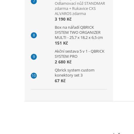
Odlamovací nůž STANDMAR
zdarma + Rukavice CXS
ALVAROS zdarma
3 190 Kč
Box na nářadí QBRICK
SYSTEM TWO ORGANIZER
MULTI - 25,7 x 18,2 x 6,5 cm
151 Kč
Akční sestava 5 v 1 - QBRICK
SYSTEM PRO
2 680 Kč
Qbrick system custom
konektory set 3
67 Kč
Z
á
p
a
t