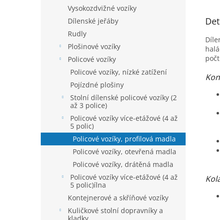
Vysokozdvižné vozíky
Det
Dílenské jeřáby
Rudly
Díle
Plošinové vozíky
halá
počt
Policové vozíky
Policové vozíky, nízké zatížení
Kon
Pojízdné plošiny
Stolní dílenské policové vozíky (2
až 3 police)
Policové vozíky více-etážové (4 až
5 polic)
Policové vozíky, profilová madla
Policové vozíky, otevřená madla
Policové vozíky, drátěná madla
Policové vozíky více-etážové (4 až
Kol
5 polic)ílna
Kontejnerové a skříňové vozíky
Kuličkové stolní dopravníky a
kladky