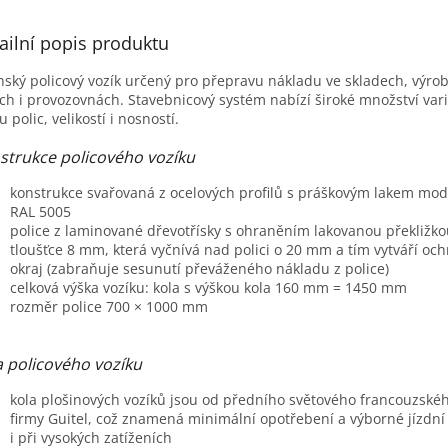
M
ailní popis produktu
nský policový vozík určený pro přepravu nákladu ve skladech, výro
A
ch i provozovnách. Stavebnicový systém nabízí široké množství var
u polic, velikostí i nosností.
strukce policového vozíku
konstrukce svařovaná z ocelových profilů s práškovým lakem mod
RAL 5005
police z laminované dřevotřísky s ohraněním lakovanou překližko
tloušťce 8 mm, která vyčnívá nad polici o 20 mm a tím vytváří oc
okraj (zabraňuje sesunutí převáženého nákladu z police)
celková výška vozíku: kola s výškou kola 160 mm = 1450 mm
rozměr police 700 × 1000 mm
a policového vozíku
kola plošinových vozíků jsou od předního světového francouzské
firmy Guitel, což znamená minimální opotřebení a výborné jízdní 
i při vysokých zatíženích