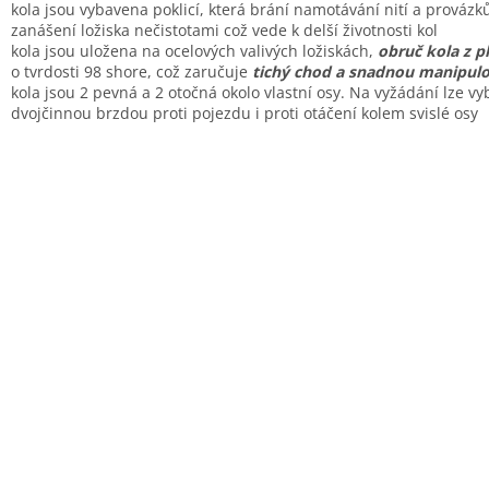
kola jsou vybavena poklicí, která brání namotávání nití a provázk
zanášení ložiska nečistotami což vede k delší životnosti kol
kola jsou uložena na ocelových valivých ložiskách,
obruč kola z p
o tvrdosti 98 shore, což zaručuje
tichý chod a snadnou manipulo
kola jsou 2 pevná a 2 otočná okolo vlastní osy. Na vyžádání lze vy
dvojčinnou brzdou proti pojezdu i proti otáčení kolem svislé osy