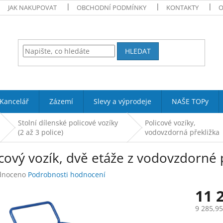
JAK NAKUPOVAT
OBCHODNÍ PODMÍNKY
KONTAKTY
O
HLEDAT
Kancelář
Zázemí
Slevy a výprodeje
NAŠE TOPy
Stolní dílenské policové vozíky
Policové vozíky,
(2 až 3 police)
vodovzdorná překližka
cový vozík, dvě etáže z vodovzdorné 
né
dnoceno
Podrobnosti hodnocení
ení
11 
tu
9 285,9
Měrná