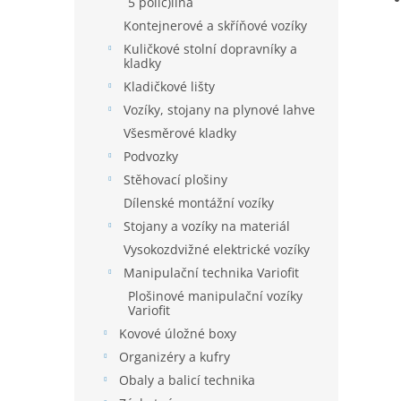
5 polic)ílna
Kontejnerové a skříňové vozíky
Kuličkové stolní dopravníky a
kladky
Kladičkové lišty
Vozíky, stojany na plynové lahve
Všesměrové kladky
Podvozky
Stěhovací plošiny
Dílenské montážní vozíky
Stojany a vozíky na materiál
Vysokozdvižné elektrické vozíky
Manipulační technika Variofit
Plošinové manipulační vozíky
Variofit
Kovové úložné boxy
Organizéry a kufry
Obaly a balicí technika