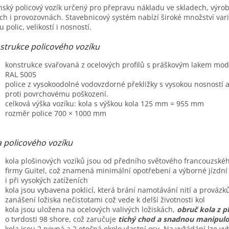
M
nský policový vozík určený pro přepravu nákladu ve skladech, výro
ch i provozovnách. Stavebnicový systém nabízí široké množství var
A
u polic, velikostí i nosností.
strukce policového vozíku
konstrukce svařovaná z ocelových profilů s práškovým lakem mod
RAL 5005
police z vysokoodolné vodovzdorné překližky s vysokou nosností a
proti povrchovému poškození.
celková výška vozíku: kola s výškou kola 125 mm = 955 mm
rozměr police 700 × 1000 mm
a policového vozíku
kola plošinových vozíků jsou od předního světového francouzské
firmy Guitel, což znamená minimální opotřebení a výborné jízdní 
i při vysokých zatíženích
kola jsou vybavena poklicí, která brání namotávání nití a provázk
zanášení ložiska nečistotami což vede k delší životnosti kol
kola jsou uložena na ocelových valivých ložiskách,
obruč kola z p
o tvrdosti 98 shore, což zaručuje
tichý chod a snadnou manipulo
kola jsou 2 pevná a 2 otočná okolo vlastní osy. Na vyžádání lze vy