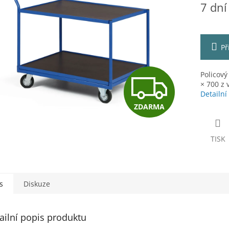
7 dní
cena:
ek.
Př
Z
Policový
× 700 z
Detailní
ZDARMA
D
TISK
A
R
s
Diskuze
ailní popis produktu