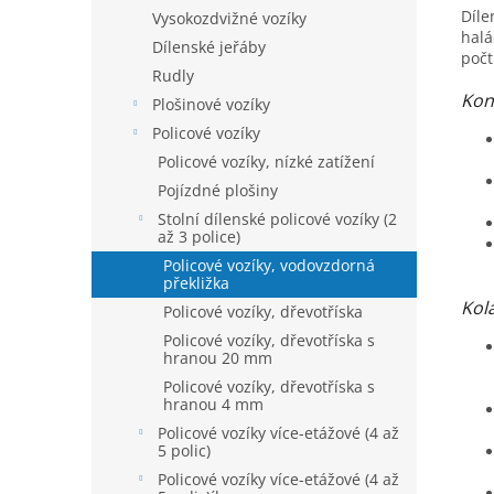
Díle
Vysokozdvižné vozíky
halá
Dílenské jeřáby
počt
Rudly
Kon
Plošinové vozíky
Policové vozíky
Policové vozíky, nízké zatížení
Pojízdné plošiny
Stolní dílenské policové vozíky (2
až 3 police)
Policové vozíky, vodovzdorná
překližka
Kol
Policové vozíky, dřevotříska
Policové vozíky, dřevotříska s
hranou 20 mm
Policové vozíky, dřevotříska s
hranou 4 mm
Policové vozíky více-etážové (4 až
5 polic)
Policové vozíky více-etážové (4 až