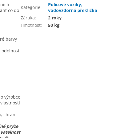
bních
Policové vozíky,
Kategorie
:
iant co do
vodovzdorná překližka
Záruka
:
2 roky
Hmotnost
:
50 kg
ré barvy
 odolností
ho výrobce
vlastnosti
ů, chrání
lné pryže
vatelnost
bavit