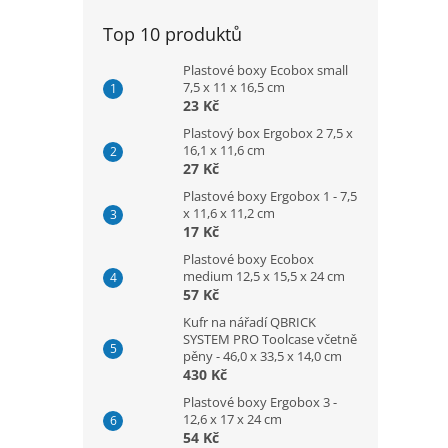
Top 10 produktů
Plastové boxy Ecobox small
7,5 x 11 x 16,5 cm
23 Kč
Plastový box Ergobox 2 7,5 x
16,1 x 11,6 cm
27 Kč
Plastové boxy Ergobox 1 - 7,5
x 11,6 x 11,2 cm
17 Kč
Plastové boxy Ecobox
medium 12,5 x 15,5 x 24 cm
57 Kč
Kufr na nářadí QBRICK
SYSTEM PRO Toolcase včetně
pěny - 46,0 x 33,5 x 14,0 cm
430 Kč
Plastové boxy Ergobox 3 -
12,6 x 17 x 24 cm
54 Kč