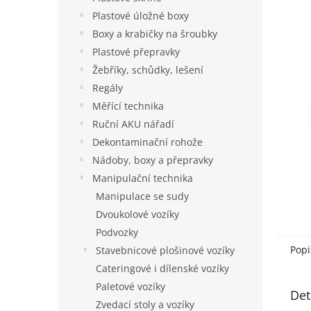
n
5
í
Plastové úložné boxy
hvězdič
p
Boxy a krabičky na šroubky
a
Plastové přepravky
n
Žebříky, schůdky, lešení
e
Regály
l
Měřící technika
Ruční AKU nářadí
Dekontaminační rohože
Nádoby, boxy a přepravky
Manipulační technika
Manipulace se sudy
Dvoukolové vozíky
Podvozky
Popi
Stavebnicové plošinové vozíky
Cateringové i dílenské vozíky
Paletové vozíky
Det
Zvedací stoly a vozíky