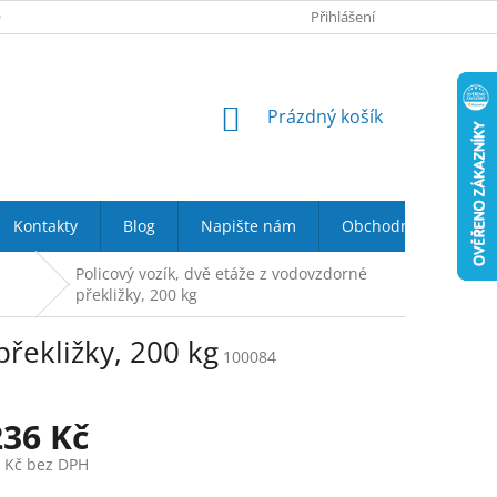
 NÁS
VRÁCENÍ ZBOŽÍ DO 14-TI DNŮ
Přihlášení
DOPRAVA A PLATBA
NÁKUPNÍ
Prázdný košík
KOŠÍK
Kontakty
Blog
Napište nám
Obchodní podmínky
Policový vozík, dvě etáže z vodovzdorné
překližky, 200 kg
překližky, 200 kg
100084
236 Kč
5 Kč bez DPH