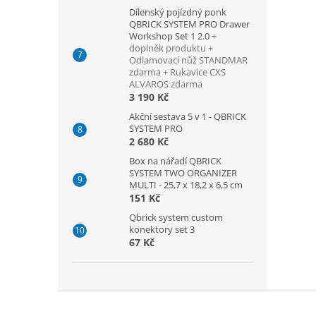
Dílenský pojízdný ponk
QBRICK SYSTEM PRO Drawer
Workshop Set 1 2.0
+
doplněk produktu +
Odlamovací nůž STANDMAR
zdarma + Rukavice CXS
ALVAROS zdarma
3 190 Kč
Akční sestava 5 v 1 - QBRICK
SYSTEM PRO
2 680 Kč
Box na nářadí QBRICK
SYSTEM TWO ORGANIZER
MULTI - 25,7 x 18,2 x 6,5 cm
151 Kč
Qbrick system custom
konektory set 3
67 Kč
Z
á