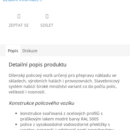
ZEPTAT SE
SDÍLET
Popis
Diskuze
Detailní popis produktu
Dílenský policový vozík určený pro přepravu nákladu ve
skladech, výrobních halách i provozovnách. Stavebnicový
systém nabízí široké množství variant co do počtu polic,
velikostí i nosností.
Konstrukce policového vozíku
konstrukce svařovaná z ocelových profilů s
práškovým lakem modré barvy RAL 5005
police z vysokoodolné vodovzdorné překližky s
vysokou nosností a odolností proti povrchovému