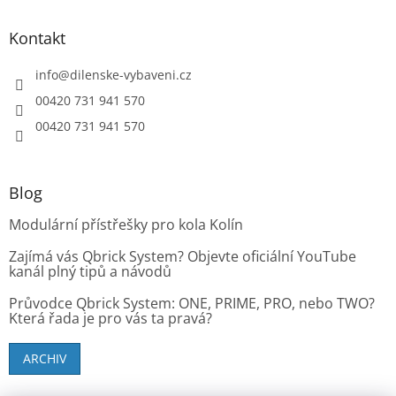
Kontakt
info
@
dilenske-vybaveni.cz
00420 731 941 570
00420 731 941 570
Blog
Modulární přístřešky pro kola Kolín
Zajímá vás Qbrick System? Objevte oficiální YouTube
kanál plný tipů a návodů
Průvodce Qbrick System: ONE, PRIME, PRO, nebo TWO?
Která řada je pro vás ta pravá?
ARCHIV