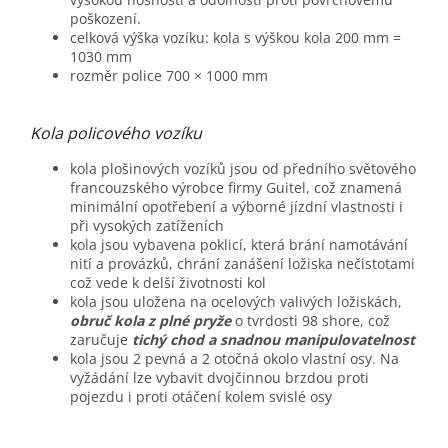
poškození.
celková výška vozíku: kola s výškou kola 200 mm =
1030 mm
rozměr police 700 × 1000 mm
Kola policového vozíku
kola plošinových vozíků jsou od předního světového
francouzského výrobce firmy Guitel, což znamená
minimální opotřebení a výborné jízdní vlastnosti i
při vysokých zatíženích
kola jsou vybavena poklicí, která brání namotávání
nití a provázků, chrání zanášení ložiska nečistotami
což vede k delší životnosti kol
kola jsou uložena na ocelových valivých ložiskách,
obruč kola z plné pryže
o tvrdosti 98 shore, což
zaručuje
tichý chod a snadnou manipulovatelnost
kola jsou 2 pevná a 2 otočná okolo vlastní osy. Na
vyžádání lze vybavit dvojčinnou brzdou proti
pojezdu i proti otáčení kolem svislé osy