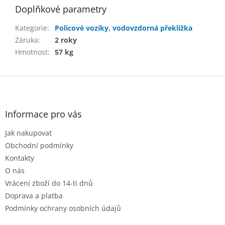
Doplňkové parametry
Kategorie
:
Policové vozíky, vodovzdorná překližka
Záruka
:
2 roky
Hmotnost
:
57 kg
Z
á
p
a
Informace pro vás
t
Jak nakupovat
í
Obchodní podmínky
Kontakty
O nás
Vrácení zboží do 14-ti dnů
Doprava a platba
Podmínky ochrany osobních údajů