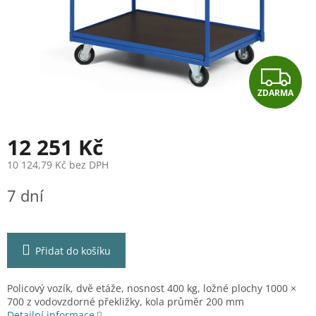
Z
ZDARMA
D
A
12 251 Kč
R
10 124,79 Kč bez DPH
Měrná
M
7 dní
cena:
A
Přidat do košíku
Policový vozík, dvě etáže, nosnost 400 kg, ložné plochy 1000 ×
700 z vodovzdorné překližky, kola průměr 200 mm
Detailní informace