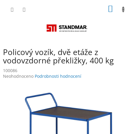
Přejít
NÁKUP
na
obsah
KOŠÍK
Policový vozík, dvě etáže z
vodovzdorné překližky, 400 kg
100086
Průměrné
Neohodnoceno
Podrobnosti hodnocení
hodnocení
produktu
je
0,0
z
5
hvězdiček.