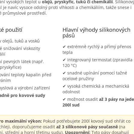
ní vysokých teplot u
olejů, pryskyřic, tuků či chemikálií
. Silikonov
l je navíc vysoce odolný proti vlhkosti a chemikáliím, takže snese i
 průmyslové prostředí.
é použití
Hlavní výhody silikonových
pásů
 olejů, tuků a vosků
✔ extrémně rychlý a přímý přenos
é snižování viskozity
tepla
lií
✔ integrovaný termostat (zpravidla
í pevných látek (např.
120 °C)
pryskyřice)
✔ snadné upínání pomocí tažné
vání teploty kapalin před
ocelové pružiny
váním
✔ vysoká chemická a mechanická
slová a výrobní zařízení
odolnost
adně pro kovové sudy
✔ možnost osadit
až 3 pásy na jed
200l sud
ro maximální výkon:
Pokud potřebujete 200l kovový sud ohřát co
chleji, doporučujeme osadit
až 3 silikonové pásy současně
(na
í, střední a horní třetinu sudu).
Upozornění:
Tyto pásy dosahují