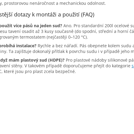
ty, prostorovou nenáročnost a mechanickou odolnost.
í
p
tější dotazy k montáži a použití (FAQ)
r
v
použít více pásů na jeden sud?
Ano. Pro standardní 200l ocelové 
k
esu tavení osadit až 3 kusy současně (do spodní, střední a horní čá
y
grovaným termostatem (nejčastěji 0–120 °C).
v
ý
probíhá instalace?
Rychle a bez nářadí. Pás obepnete kolem sudu a
p
iny. Ta zajišťuje dokonalý přítlak k povrchu sudu i v případě jeho
i
když mám plastový sud (HDPE)?
Pro plastové nádoby silikonové p
s
avení stěny. V takovém případě doporučujeme přejít do kategorie
s
u
C, které jsou pro plast zcela bezpečné.