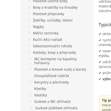
í
Plastové úložné boxy
udržová
p
materiá
Boxy a krabičky na šroubky
náročné
a
Plastové přepravky
n
Žebříky, schůdky, lešení
e
Typick
Regály
l
Měřící technika
✔ ohřev
Ruční AKU nářadí
✔ rychl
chemiká
Dekontaminační rohože
✔ taven
Nádoby, boxy a přepravky
mýdla, 
IBC kontejner na kapaliny,
✔ udržo
hořlaviny
zpraco
Plastové a kovové sudy a barely
✔ průmy
Dvouplášťové nádrže
✔
výhr
Kanystry a plechovky
Kbelíky
Nádoby
Tip p
Sudové a IBC ohřívače
nejry
Sudové plášťové ohřívače
spodn