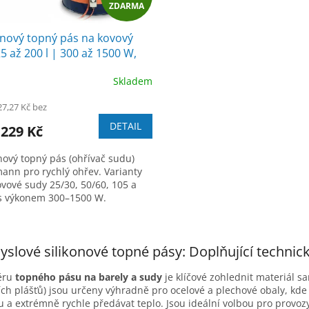
ZDARMA
D
onový topný pás na kovový
A
5 až 200 l | 300 až 1500 W,
, 0–120 °C
R
Skladem
M
27,27 Kč bez
DETAIL
A
 229 Kč
onový topný pás (ohřívač sudu)
ann pro rychlý ohřev. Varianty
ovové sudy 25/30, 50/60, 105 a
 s výkonem 300–1500 W.
rovaný přesný termostat s
hem 0 až 120 °C. Odolné
O
onové provedení se snadným
v
slové silikonové topné pásy: Doplňující technic
ním pomocí pružiny.
l
á
běru
topného pásu na barely a sudy
je klíčové zohlednit materiál s
d
ích plášťů) jsou určeny výhradně pro ocelové a plechové obaly, k
a
u a extrémně rychle předávat teplo. Jsou ideální volbou pro provozy
c