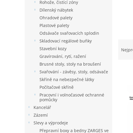
Rohože, čistící zóny
Dílenský nábytek
Ohradové palety
Plastové palety
Odsávače svařovacích splodin
Skladovací regálové buňky
Ř
a
Stavební kozy
Nejpr
z
Gravírování, rytí, ražení
e
Brusné stoly, stoly na broušení
n
Svařování - závěsy, stoly, odsávače
í
Skříně na nebezpečné látky
p
V
r
Počítačové skříně
ý
o
Pracovní i volnočasové ochranné
p
pomůcky
d
i
u
Kancelář
s
k
Zázemí
p
t
r
Slevy a výprodeje
ů
o
Přepravní boxy a bedny ZARGES ve