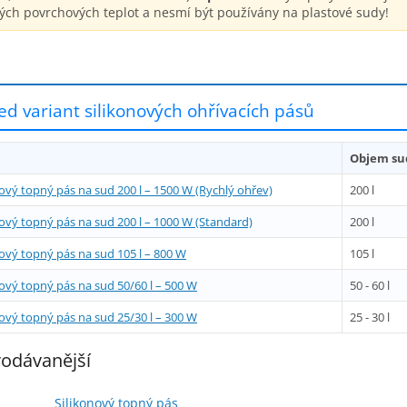
ých povrchových teplot a nesmí být používány na plastové sudy!
ed variant silikonových ohřívacích pásů
Objem su
nový topný pás na sud 200 l – 1500 W (Rychlý ohřev)
200 l
nový topný pás na sud 200 l – 1000 W (Standard)
200 l
nový topný pás na sud 105 l – 800 W
105 l
nový topný pás na sud 50/60 l – 500 W
50 - 60 l
nový topný pás na sud 25/30 l – 300 W
25 - 30 l
odávanější
Silikonový topný pás