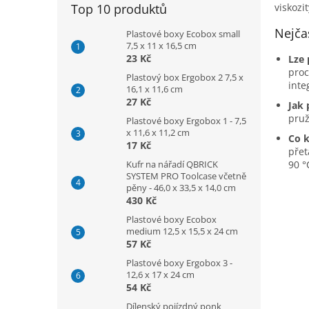
Top 10 produktů
viskozi
Nejčas
Plastové boxy Ecobox small
7,5 x 11 x 16,5 cm
23 Kč
Lze 
proc
Plastový box Ergobox 2 7,5 x
inte
16,1 x 11,6 cm
27 Kč
Jak 
pruž
Plastové boxy Ergobox 1 - 7,5
x 11,6 x 11,2 cm
Co 
17 Kč
přet
Kufr na nářadí QBRICK
90 °
SYSTEM PRO Toolcase včetně
pěny - 46,0 x 33,5 x 14,0 cm
430 Kč
Plastové boxy Ecobox
medium 12,5 x 15,5 x 24 cm
57 Kč
Plastové boxy Ergobox 3 -
12,6 x 17 x 24 cm
54 Kč
Dílenský pojízdný ponk