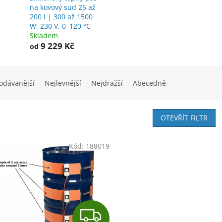
na kovový sud 25 až
200 l | 300 až 1500
W, 230 V, 0–120 °C
Skladem
9 229 Kč
od
odávanější
Nejlevnější
Nejdražší
Abecedně
OTEVŘÍT FILTR
Kód:
188019
Z