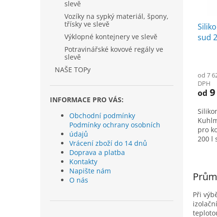
slevě
d
u
Vozíky na sypký materiál, špony,
třísky ve slevě
k
Silik
t
sud 2
Výklopné kontejnery ve slevě
ů
230 V
Potravinářské kovové regály ve
slevě
NAŠE TOPy
od 7 6
DPH
9
od
INFORMACE PRO VÁS:
Silik
Obchodní podmínky
Kuhlm
Podmínky ochrany osobních
pro k
údajů
200 l
Vrácení zboží do 14 dnů
Integ
Doprava a platba
rozsa
Kontakty
silik
Napište nám
Průmy
upíná
O nás
Při vý
izolačn
teploto