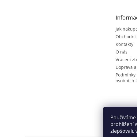
a
t
Informa
í
Jak nakup
Obchodní
Kontakty
O nás
Vrácení zb
Doprava a
Podmínky 
osobních 
Používáme 
prohlížení 
zlepšovali,