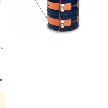
ý
 0–
en