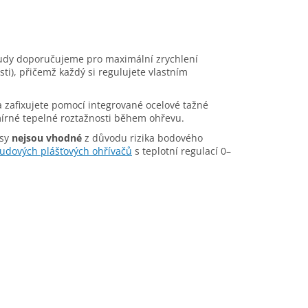
sudy doporučujeme pro maximální zrychlení
sti), přičemž každý si regulujete vlastním
 zafixujete pomocí integrované ocelové tažné
 mírné tepelné roztažnosti během ohřevu.
ásy
nejsou vhodné
z důvodu rizika bodového
udových plášťových ohřívačů
s teplotní regulací 0–