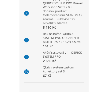
QBRICK SYSTEM PRO Drawer
Workshop Set 1 2.0
+
doplněk produktu +
Odlamovací nůž STANDMAR
zdarma + Rukavice CXS
ALVAROS zdarma
3 190 Kč
Box na nářadí QBRICK
SYSTEM TWO ORGANIZER
MULTI - 25,7 x 18,2 x 6,5 cm
151 Kč
Akční sestava 5 v 1 - QBRICK
SYSTEM PRO
2 680 Kč
Qbrick system custom
konektory set 3
67 Kč
Z
á
p