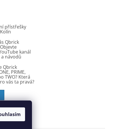
í přístřešky
 Kolín
ás Qbrick
Objevte
í YouTube kanál
ů a návodů
e Qbrick
ONE, PRIME,
bo TWO? Která
pro vás ta pravá?
ouhlasím