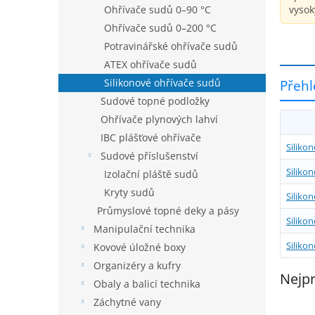
vysok
Ohřívače sudů 0–90 °C
Ohřívače sudů 0–200 °C
Potravinářské ohřívače sudů
ATEX ohřívače sudů
Silikonové ohřívače sudů
Přehl
Sudové topné podložky
Ohřívače plynových lahví
IBC plášťové ohřívače
Siliko
Sudové příslušenství
Siliko
Izolační pláště sudů
Kryty sudů
Siliko
Průmyslové topné deky a pásy
Siliko
Manipulační technika
Siliko
Kovové úložné boxy
Organizéry a kufry
Nejpr
Obaly a balicí technika
Záchytné vany