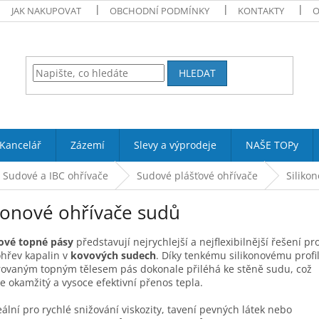
JAK NAKUPOVAT
OBCHODNÍ PODMÍNKY
KONTAKTY
O
HLEDAT
Kancelář
Zázemí
Slevy a výprodeje
NAŠE TOPy
Sudové a IBC ohřívače
Sudové plášťové ohřívače
Siliko
ikonové ohřívače sudů
nové topné pásy
představují nejrychlejší a nejflexibilnější řešení pr
hřev kapalin v
kovových sudech
. Díky tenkému silikonovému profi
rovaným topným tělesem pás dokonale přiléhá ke stěně sudu, což
e okamžitý a vysoce efektivní přenos tepla.
eální pro rychlé snižování viskozity, tavení pevných látek nebo