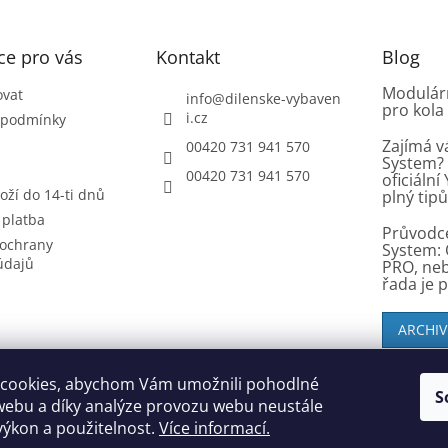
ce pro vás
Kontakt
Blog
Modulárn
ovat
info
@
dilenske-vybaven
pro kola
i.cz
 podmínky
Zajímá v
00420 731 941 570
System? 
00420 731 941 570
oficiáln
oží do 14-ti dnů
plný tip
 platba
Průvodc
ochrany
System: 
údajů
PRO, ne
řada je 
ARCHIV
cookies, abychom Vám umožnili pohodlné
S
SK zákazníci - dielenske-vybavenie.sk
webu a díky analýze provozu webu neustále
 výkon a použitelnost.
Více informací.