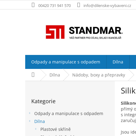
Přejít
00420 731 941 570
info@dilenske-vybaveni.cz
na
obsah
Odpady a manipulace s odpadem
Dílna
Domů
Dílna
Nádoby, boxy a přepravky
P
Sil
o
Přeskočit
s
Kategorie
kategorie
t
Siliko
přímý o
r
Odpady a manipulace s odpadem
s integ
a
zaručuj
Dílna
n
Plastové skříně
n
Jsou id