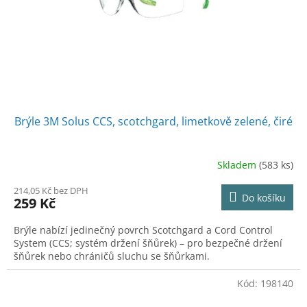
o
d
u
k
t
ů
Brýle 3M Solus CCS, scotchgard, limetkově zelené, čiré
Skladem
(583 ks)
214,05 Kč bez DPH
Do košíku
259 Kč
Brýle nabízí jedinečný povrch Scotchgard a Cord Control
System (CCS; systém držení šňůrek) – pro bezpečné držení
šňůrek nebo chráničů sluchu se šňůrkami.
Kód:
198140