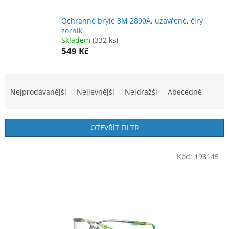
Ochranné brýle 3M 2890A, uzavřené, čirý
zorník
Skladem
(332 ks)
549 Kč
Ř
a
Nejprodávanější
Nejlevnější
Nejdražší
Abecedně
z
e
n
OTEVŘÍT FILTR
í
p
V
r
Kód:
198145
ý
o
p
d
i
u
s
k
p
t
r
ů