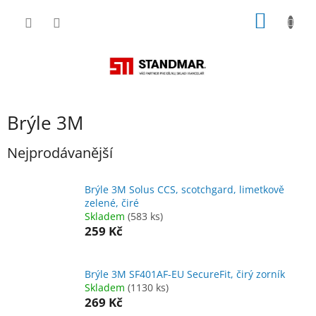
Přejít
NÁKUP
na
obsah
KOŠÍK
Brýle 3M
Nejprodávanější
Brýle 3M Solus CCS, scotchgard, limetkově
zelené, čiré
Skladem
(583 ks)
259 Kč
Brýle 3M SF401AF-EU SecureFit, čirý zorník
Skladem
(1130 ks)
269 Kč