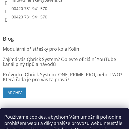
info
@
dilenske-vybaveni.cz
00420 731 941 570
00420 731 941 570
Blog
Modulární přístřešky pro kola Kolín
Zajímá vás Qbrick System? Objevte oficiální YouTube
kanál plný tipů a návodů
Průvodce Qbrick System: ONE, PRIME, PRO, nebo TWO?
Která řada je pro vás ta pravá?
ARCHIV
SK zákazníci - dielenske-vybavenie.sk
Používáme cookies, abychom Vám umožnili pohodlné
prohlížení webu a díky analýze provozu webu neustále