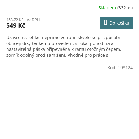
Skladem
(332 ks)
453,72 Kč bez DPH
Do košíku
549 Kč
Uzavřené, lehké, nepřímé větrání, skvěle se přizpůsobí
obličeji díky tenkému provedení, široká, pohodlná a
nastavitelná páska připevněná k rámu otočným čepem,
zorník odolný proti zamlžení. Vhodné pro práce s
kapalinami, chemikáliemi, velkými pr
Kód:
198124