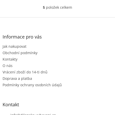
5
položek celkem
O
v
l
Z
á
á
d
p
a
a
Informace pro vás
c
t
í
Jak nakupovat
í
p
r
Obchodní podmínky
v
Kontakty
k
O nás
y
Vrácení zboží do 14-ti dnů
v
ý
Doprava a platba
p
Podmínky ochrany osobních údajů
i
s
u
Kontakt