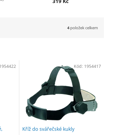
319 Kč
4
položek celkem
1954422
Kód:
1954417
é,
Kříž do svářečské kukly