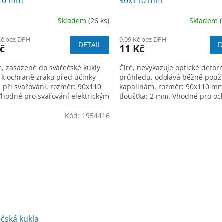
10 mm
90x110 mm
Skladem
(26 ks)
Skladem
Kč bez DPH
9,09 Kč bez DPH
DETAIL
D
č
11 Kč
, zasazené do svářečské kukly
Čiré, nevykazuje optické defor
í k ochraně zraku před účinky
průhledu, odolává běžně pou
í při svařování, rozměr: 90x110
kapalinám, rozměr: 90x110 m
hodné pro svařování elektrickým
tloušťka: 2 mm. Vhodné pro o
kem, případně plazmatické
svářečského filtru před usazo
vání.
kapiček kovu při svařování.
Kód:
1954416
čská kukla