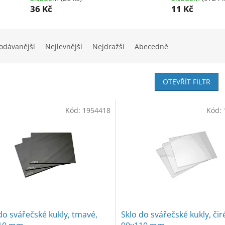
36 Kč
11 Kč
odávanější
Nejlevnější
Nejdražší
Abecedně
OTEVŘÍT FILTR
Kód:
1954418
Kód:
do svářečské kukly, tmavé,
Sklo do svářečské kukly, čir