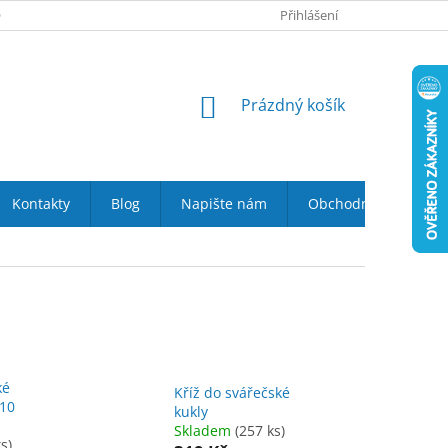
 NÁS
VRÁCENÍ ZBOŽÍ DO 14-TI DNŮ
Přihlášení
DOPRAVA A PLATBA
NÁKUPNÍ
Prázdný košík
KOŠÍK
Kontakty
Blog
Napište nám
Obchodní podmínky
ké
Kříž do svářečské
110
kukly
Skladem
(257 ks)
s)