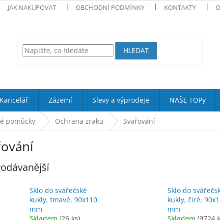
JAK NAKUPOVAT
OBCHODNÍ PODMÍNKY
KONTAKTY
O
HLEDAT
Kancelář
Zázemí
Slevy a výprodeje
NAŠE TOPy
né pomůcky
Ochrana zraku
Svařování
řování
odávanější
Sklo do svářečské
Sklo do svářečs
kukly, tmavé, 90x110
kukly, čiré, 90x
mm
mm
Skladem
(26 ks)
Skladem
(9724 k