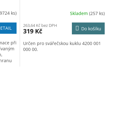
(9724 ks)
Skladem
(257 ks)
263,64 Kč bez DPH
ETAIL
Do košíku
319 Kč
mace při
Určen pro svářečskou kuklu 4200 001
žívaným
000 00.
m,
chranu
váním