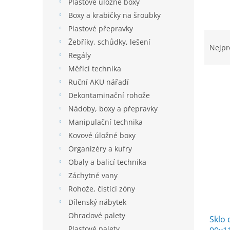
í
Plastové úložné boxy
p
Boxy a krabičky na šroubky
a
Plastové přepravky
Ř
n
Žebříky, schůdky, lešení
a
e
Nejpr
Regály
z
l
e
Měřící technika
n
Ruční AKU nářadí
í
Dekontaminační rohože
p
V
Nádoby, boxy a přepravky
r
ý
Manipulační technika
o
p
d
Kovové úložné boxy
i
u
Organizéry a kufry
s
k
Obaly a balicí technika
p
t
r
Záchytné vany
ů
o
Rohože, čistící zóny
d
Dílenský nábytek
u
Ohradové palety
Sklo 
k
Plastové palety