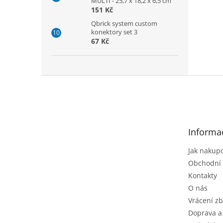
MULTI - 25,7 x 18,2 x 6,5 cm
151 Kč
Qbrick system custom
konektory set 3
67 Kč
Z
á
p
a
t
Informa
í
Jak nakup
Obchodní
Kontakty
O nás
Vrácení zb
Doprava a