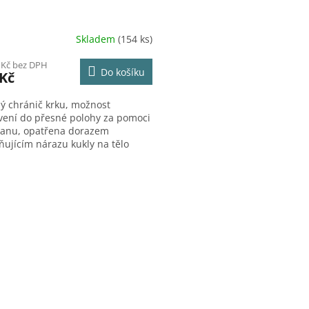
Skladem
(154 ks)
 Kč bez DPH
Do košíku
 Kč
ý chránič krku, možnost
vení do přesné polohy za pomoci
ranu, opatřena dorazem
ňujícím nárazu kukly na tělo
če, určena pro ochranná skla o
osti 110x90 mm. Vhodné k
O
vání elektrickým obloukem.
v
l
á
d
a
c
í
p
r
v