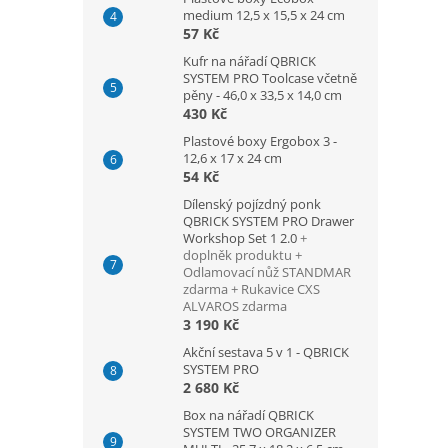
medium 12,5 x 15,5 x 24 cm
57 Kč
Kufr na nářadí QBRICK
SYSTEM PRO Toolcase včetně
pěny - 46,0 x 33,5 x 14,0 cm
430 Kč
Plastové boxy Ergobox 3 -
12,6 x 17 x 24 cm
54 Kč
Dílenský pojízdný ponk
QBRICK SYSTEM PRO Drawer
Workshop Set 1 2.0
+
doplněk produktu +
Odlamovací nůž STANDMAR
zdarma + Rukavice CXS
ALVAROS zdarma
3 190 Kč
Akční sestava 5 v 1 - QBRICK
SYSTEM PRO
2 680 Kč
Box na nářadí QBRICK
SYSTEM TWO ORGANIZER