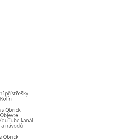
í přístřešky
 Kolín
ás Qbrick
Objevte
í YouTube kanál
ů a návodů
e Qbrick