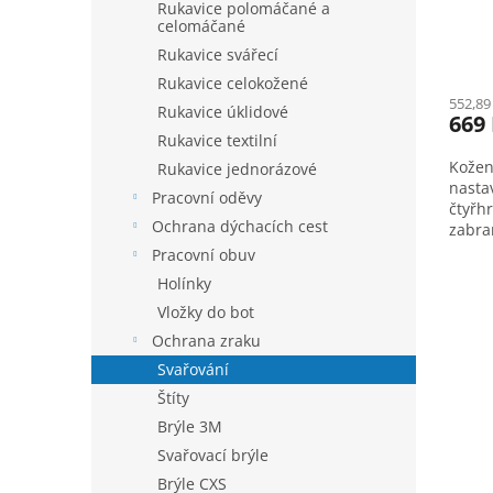
Rukavice polomáčané a
celomáčané
Rukavice svářecí
Rukavice celokožené
552,89
Rukavice úklidové
669
Rukavice textilní
Kožen
Rukavice jednorázové
nasta
Pracovní oděvy
čtyřh
Ochrana dýchacích cest
zabra
sváře
Pracovní obuv
velik
Holínky
svařo
Vložky do bot
Ochrana zraku
Svařování
Štíty
Brýle 3M
Svařovací brýle
Brýle CXS