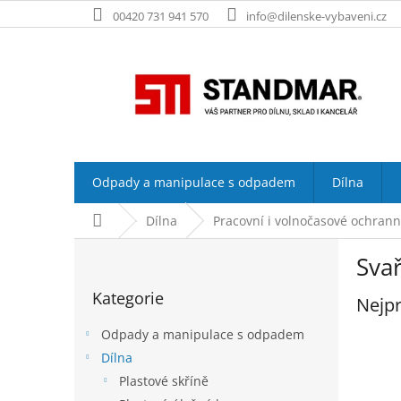
Přejít
00420 731 941 570
info@dilenske-vybaveni.cz
na
obsah
Odpady a manipulace s odpadem
Dílna
Domů
Dílna
Pracovní i volnočasové ochran
P
Sva
o
Přeskočit
s
Kategorie
kategorie
Nejpr
t
r
Odpady a manipulace s odpadem
a
Dílna
n
Plastové skříně
n