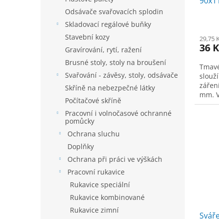
90x1
t
ů
Odsávače svařovacích splodin
Skladovací regálové buňky
Stavební kozy
29,75 
36 K
Gravírování, rytí, ražení
Brusné stoly, stoly na broušení
Tmavé
Svařování - závěsy, stoly, odsávače
slouž
zářen
Skříně na nebezpečné látky
mm. V
Počítačové skříně
oblou
svařo
Pracovní i volnočasové ochranné
pomůcky
Ochrana sluchu
Doplňky
Ochrana při práci ve výškách
Pracovní rukavice
Rukavice speciální
Rukavice kombinované
Rukavice zimní
Sváře