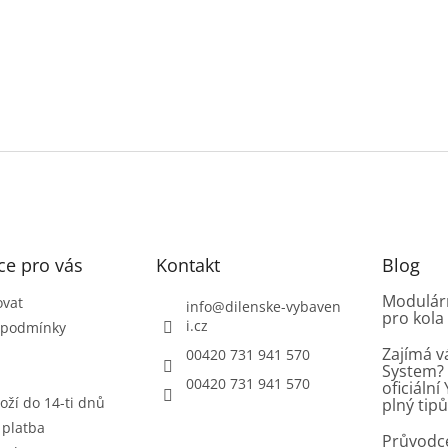
ce pro vás
Kontakt
Blog
Modulárn
ovat
info
@
dilenske-vybaven
pro kola
i.cz
 podmínky
Zajímá v
00420 731 941 570
System? 
00420 731 941 570
oficiáln
oží do 14-ti dnů
plný tip
 platba
Průvodc